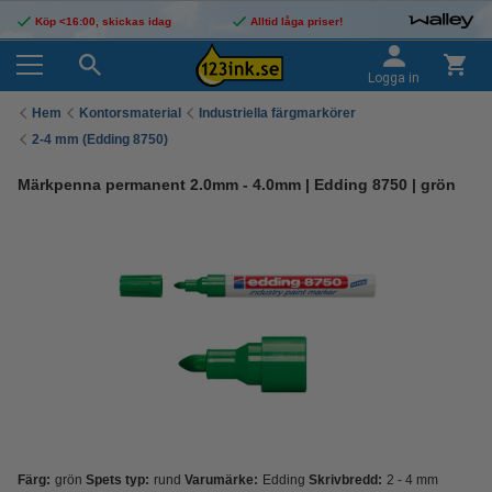
Köp <16:00, skickas idag
Alltid låga priser!
Logga in
Hem
Kontorsmaterial
Industriella färgmarkörer
2-4 mm (Edding 8750)
Märkpenna permanent 2.0mm - 4.0mm | Edding 8750 | grön
Färg:
grön
Spets typ:
rund
Varumärke:
Edding
Skrivbredd:
2 - 4 mm