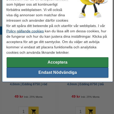
Köp
10st
för endast
som hjälper oss att kontinuerligt
390 kr
förbättra webbplatsen. Vi vill också
visa dig annonser som matchar dina
intressen och använder därför cookies
för att spåra ditt beteende på och utanför vår webbplats. I vår
Populära produkter
Policy gällande cookies
kan du läsa allt om dessa cookies, hur
de fungerar och hur du kan justera dina inställningar. Klicka på
acceptera för att ge ditt samtycke. Om du väljer att avböja
kommer vi endast att placera funktionella och analytiska
cookies och använda liknande tekniker.
Acceptera
Endast Nödvändiga
Märkpenna permanent 2.0mm -
Märkpenna permanent 2.0mm -
4.0mm | Edding 8750 | röd
4.0mm | Edding 8750 | blå
49 kr
49 kr
Inkl. 25% Moms
Inkl. 25% Moms