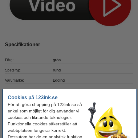
Specifikationer
Färg:
grön
Spets typ:
rund
Varumärke:
Edding
Skrivbredd:
2 - 4 mm
Cookies på 123ink.se
Påfyllningsbar:
nej
För att göra shopping på 123ink.se så
enkel som möjligt för dig använder vi
Nummer:
8750
cookies och liknande teknologier.
Funktionella cookies säkerställer att
Behöver du fler?
webbplatsen fungerar korrekt.
Dessutom har de en analytisk funktion