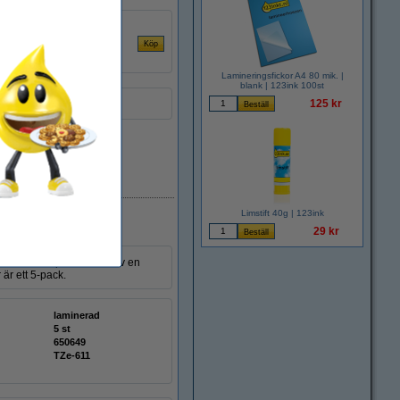
vart märkband | 6mm x
Lamineringsfickor A4 80 mik. |
blank | 123ink 100st
125 kr
i lager
Limstift 40g | 123ink
29 kr
k. Märkbandet produceras av en
är ett 5-pack.
laminerad
5 st
650649
TZe-611