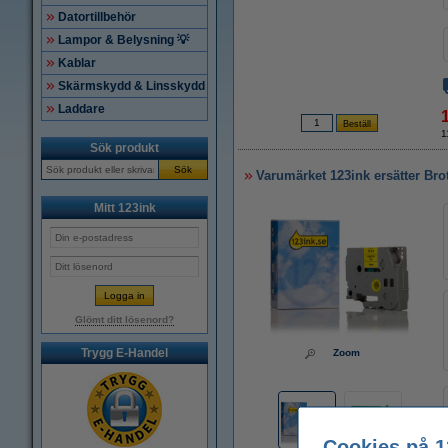
Datortillbehör
Lampor & Belysning 💡
Kablar
Skärmskydd & Linsskydd
Laddare
1
Sök produkt
Sök
Varumärket 123ink ersätter Bro
Mitt 123ink
Glömt ditt lösenord?
Trygg E-Handel
Zoom
Cookies på 1