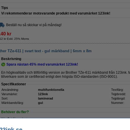
Tips
Vi rekommenderar motsvarande produkt med varumärket 123ink!
Beställ nu så skickar vi på måndag!
140 kr
12 kr Exkl. 25% Moms
ther TZe-611 | svart text - gul märkband | 6mm x 8m
Beskrivning
Spara nästan
45%
med varumärket 123ink!
En högkvalitativ och tillförlitlig version av Brother TZe-611 märkband från 123in
tillverkare som är certifierad enligt den högsta ISO-standarden (ISO-9001).
Specifikationer
Användning:
multifunktionella
Textfärg:
Varumärke:
123ink
Tejpbredd:
Sort:
laminerad
Tejplängd:
Märkbandsfärg:
gul
Nummer:
Behöver du fler?
Köp
5st
för endast
350 kr
23ink.se