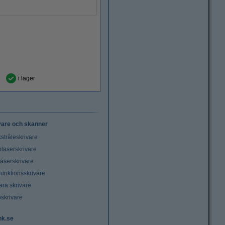
i lager
vare och skanner
stråleskrivare
laserskrivare
laserskrivare
funktionsskrivare
ara skrivare
oskrivare
nk.se