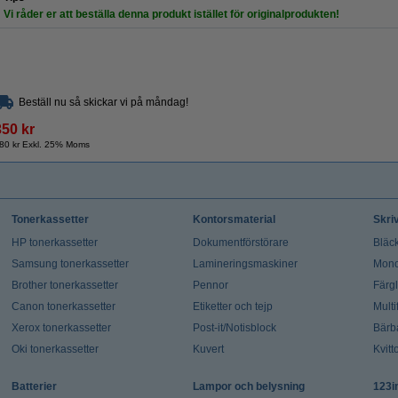
Vi råder er att beställa denna produkt istället för originalprodukten!
Beställ nu så skickar vi på måndag!
350 kr
80 kr Exkl. 25% Moms
Tonerkassetter
Kontorsmaterial
Skri
HP tonerkassetter
Dokumentförstörare
Bläck
Samsung tonerkassetter
Lamineringsmaskiner
Mono
Brother tonerkassetter
Pennor
Färg
Canon tonerkassetter
Etiketter och tejp
Multi
Xerox tonerkassetter
Post-it/Notisblock
Bärb
Oki tonerkassetter
Kuvert
Kvitt
Batterier
Lampor och belysning
123i