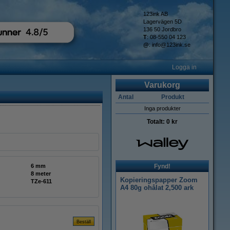
123ink AB
Lagervägen 5D
136 50 Jordbro
T
: 08-550 04 123
@
:
info@123ink.se
Logga in
Varukorg
Antal
Produkt
Inga produkter
Totalt:
0 kr
6 mm
Fynd!
8 meter
Kopieringspapper Zoom
TZe-611
A4 80g ohålat 2,500 ark