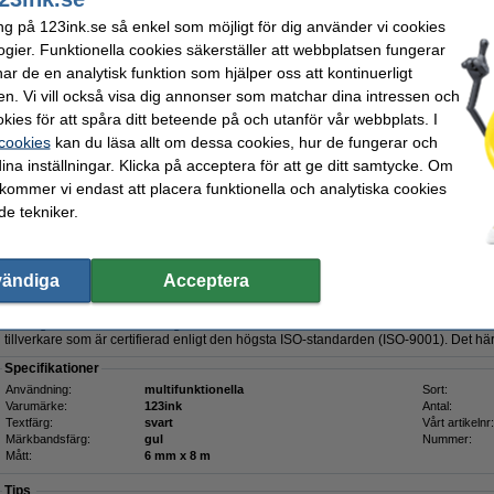
Tips: Beställ multipack!
ng på 123ink.se så enkel som möjligt för dig använder vi cookies
Varumärket 123ink ersätter Brother TZe-211+TZe-111+TZe-315 | svart/vit text - vit/transparent/s
ogier. Funktionella cookies säkerställer att webbplatsen fungerar
8m | 3st
215 kr
r de en analytisk funktion som hjälper oss att kontinuerligt
en. Vi vill också visa dig annonser som matchar dina intressen och
Tips
kies för att spåra ditt beteende på och utanför vår webbplats. I
Vi råder er att beställa denna produkt istället för originalprodukten!
 cookies
kan du läsa allt om dessa cookies, hur de fungerar och
ina inställningar. Klicka på acceptera för att ge ditt samtycke. Om
Beställ nu så skickar vi på måndag!
 kommer vi endast att placera funktionella och analytiska cookies
80 kr
e tekniker.
4 kr Exkl. 25% Moms
her TZe-611 | svart text - gul märkband | 6mm x 8m | 5st
vändiga
Acceptera
Beskrivning
En högkvalitativ och tillförlitlig version av Brother TZe-611 märkband från 123in
tillverkare som är certifierad enligt den högsta ISO-standarden (ISO-9001). Det här 
Specifikationer
Användning:
multifunktionella
Sort:
Varumärke:
123ink
Antal:
Textfärg:
svart
Vårt artikelnr:
Märkbandsfärg:
gul
Nummer:
Mått:
6 mm x 8 m
Tips