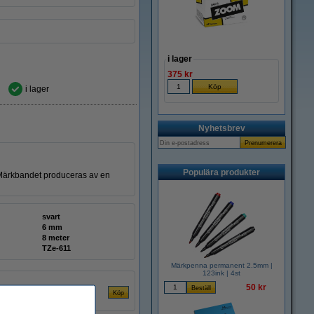
i lager
375 kr
i lager
Nyhetsbrev
Populära produkter
k. Märkbandet produceras av en
svart
6 mm
8 meter
TZe-611
Märkpenna permanent 2.5mm |
123ink | 4st
50 kr