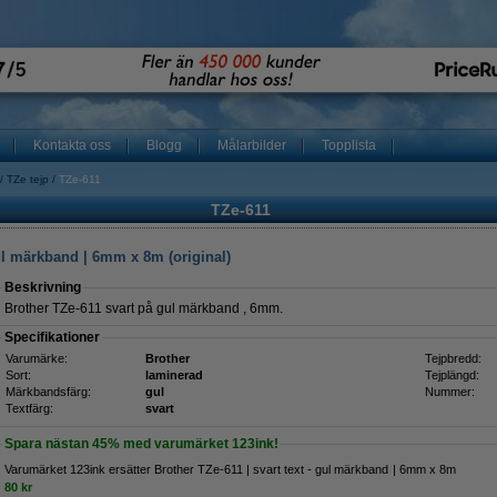
Kontakta oss
Blogg
Målarbilder
Topplista
TZe tejp
TZe-611
TZe-611
gul märkband | 6mm x 8m (original)
Beskrivning
Brother TZe-611 svart på gul märkband , 6mm.
Specifikationer
Varumärke:
Brother
Tejpbredd:
Sort:
laminerad
Tejplängd:
Märkbandsfärg:
gul
Nummer:
Textfärg:
svart
Spara nästan
45%
med varumärket 123ink!
Varumärket 123ink ersätter Brother TZe-611 | svart text - gul märkband | 6mm x 8m
80 kr