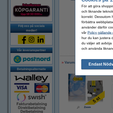
För att göra shoppi
och liknande teknol
korrekt. Dessutom ha
förbättra webbplats
Följ oss på sociala
använder därför coo
medier!
vår
Policy gällande
hur du kan justera d
du väljer att avböja
och använda liknand
Vår leveranspartner
6
Varumärket 123ink ersätter Brot
Endast Nöd
Betalningsalternativ
Zoom