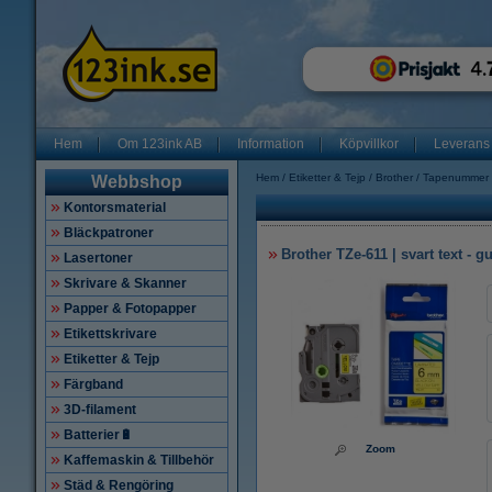
Hem
Om 123ink AB
Information
Köpvillkor
Leverans
Hem
Etiketter & Tejp
Brother
Tapenummer
Webbshop
Kontorsmaterial
Bläckpatroner
Brother TZe-611 | svart text - 
Lasertoner
Skrivare & Skanner
Papper & Fotopapper
Etikettskrivare
Etiketter & Tejp
Färgband
3D-filament
Batterier🔋
Zoom
Kaffemaskin & Tillbehör
Städ & Rengöring