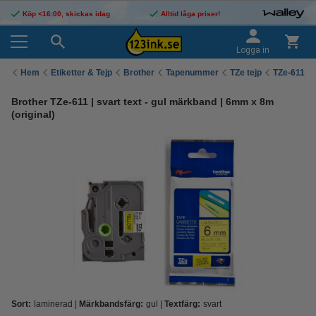
Köp <16:00, skickas idag
Alltid låga priser!
Logga in
Hem
Etiketter & Tejp
Brother
Tapenummer
TZe tejp
TZe-611
Brother TZe-611 | svart text - gul märkband | 6mm x 8m
(original)
Sort:
laminerad
Märkbandsfärg:
gul
Textfärg:
svart