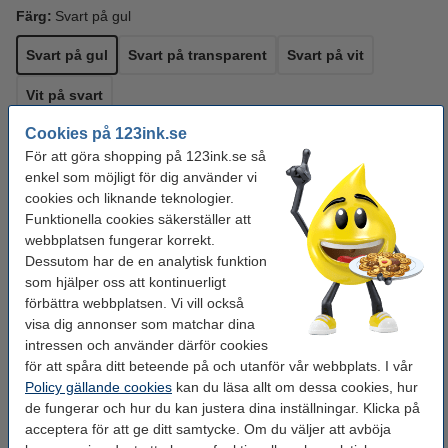
Färg:
Svart på gul
Svart på gul
Svart på transparent
Svart på vit
Vit på svart
Cookies på 123ink.se
Tejpbredd:
6 mm
För att göra shopping på 123ink.se så
enkel som möjligt för dig använder vi
6 mm
cookies och liknande teknologier.
Funktionella cookies säkerställer att
Se specifikationerna och beskrivningen
webbplatsen fungerar korrekt.
Spara nästan
45%
med varumärket 123ink!
Dessutom har de en analytisk funktion
i lager
Beställ nu så skickar vi på måndag!
som hjälper oss att kontinuerligt
förbättra webbplatsen. Vi vill också
80 kr
Beställ
visa dig annonser som matchar dina
intressen och använder därför cookies
för att spåra ditt beteende på och utanför vår webbplats. I vår
Behöver du fler?
Policy gällande cookies
kan du läsa allt om dessa cookies, hur
de fungerar och hur du kan justera dina inställningar. Klicka på
Köp
5st
för endast
350 kr
acceptera för att ge ditt samtycke. Om du väljer att avböja