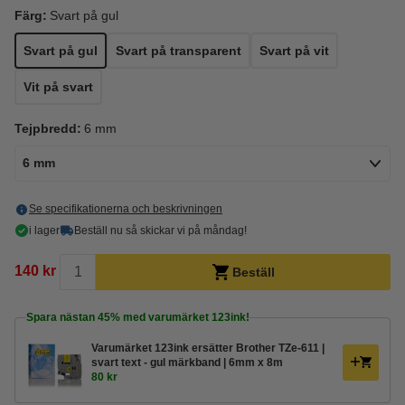
Färg:
Svart på gul
Svart på gul
Svart på transparent
Svart på vit
Vit på svart
Tejpbredd:
6 mm
6 mm
Se specifikationerna och beskrivningen
i lager
Beställ nu så skickar vi på måndag!
140 kr
Beställ
Spara nästan
45%
med varumärket 123ink!
Varumärket 123ink ersätter Brother TZe-611 |
svart text - gul märkband | 6mm x 8m
80 kr