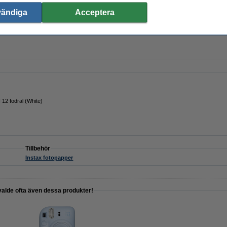
vändiga
Acceptera
NI BLACK 46x62mm | glansigt | 10 ark
I 12 fodral (White)
Tillbehör
Instax fotopapper
valde ofta även dessa produkter!