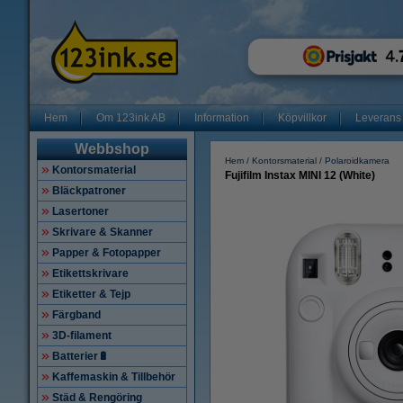
Hem
Om 123ink AB
Information
Köpvillkor
Leverans
Webbshop
Hem
Kontorsmaterial
Polaroidkamera
Kontorsmaterial
Fujifilm Instax MINI 12 (White)
Bläckpatroner
Lasertoner
Skrivare & Skanner
Papper & Fotopapper
Etikettskrivare
Etiketter & Tejp
Färgband
3D-filament
Batterier🔋
Kaffemaskin & Tillbehör
Städ & Rengöring