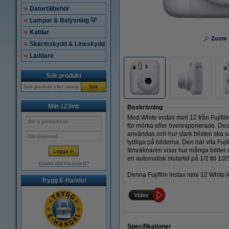
Datortillbehör
Lampor & Belysning 💡
Kablar
Zoom
Skärmskydd & Linsskydd
Laddare
Sök produkt
Sök
Mitt 123ink
Beskrivning
Med White instax mini 12 från Fujifil
för mörka eller överexponerade. Dessu
användas och hur stark blixten ska v
tydliga på bilderna. Den här vita Fuji
filmräknaren visar hur många bilder 
en automatisk slutartid på 1/2 till 1
Glömt ditt lösenord?
Denna Fujifilm instax mini 12 White l
Trygg E-Handel
Specifikationer