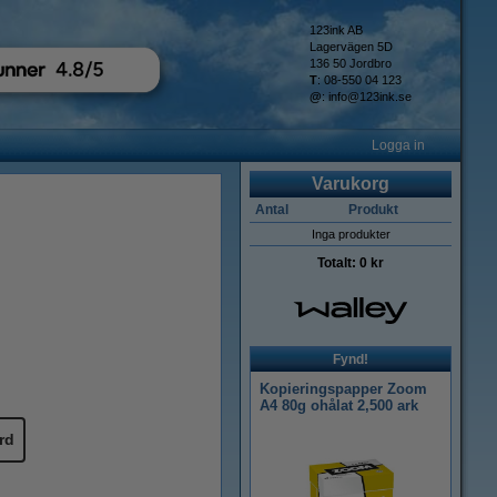
123ink AB
Lagervägen 5D
136 50 Jordbro
T
: 08-550 04 123
@
:
info@123ink.se
Logga in
Varukorg
Antal
Produkt
Inga produkter
Totalt:
0 kr
Fynd!
Kopieringspapper Zoom
A4 80g ohålat 2,500 ark
rd