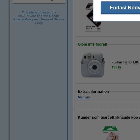
Endast Nöd
This site is protected by
Fujifilm Instax MI
reCAPTCHA and the Google
Privacy Policy
and
Terms of Service
135 kr
apply.
Glöm inte fodral!
Fujifilm Instax MIN
195 kr
Extra information
Manual
Kunder som gjort ett liknande köp 