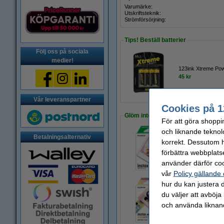
Varumärke:
Utskriftsteknik:
Strömförsörjning:
Tips! Beställ batterier
Följ oss på sociala
medier!
123ink Xtreme Pow
45 kr
Vår leveranspartner
Cookies på 1
Glöm inte fotopapper!
För att göra shoppi
och liknande teknol
Betalningsalternativ
korrekt. Dessutom ha
Fujifilm Instax MIN
förbättra webbplats
215 kr
använder därför coo
vår
Policy gällande
hur du kan justera d
du väljer att avböja
Fujifilm Instax M
och använda liknand
135 kr