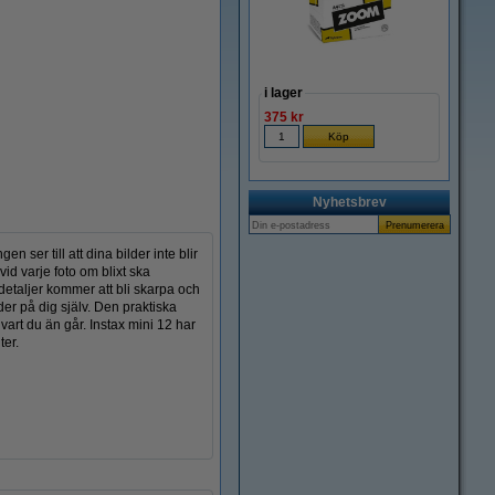
Zoom
i lager
375 kr
Nyhetsbrev
ser till att dina bilder inte blir
id varje foto om blixt ska
etaljer kommer att bli skarpa och
der på dig själv. Den praktiska
art du än går. Instax mini 12 har
ter.