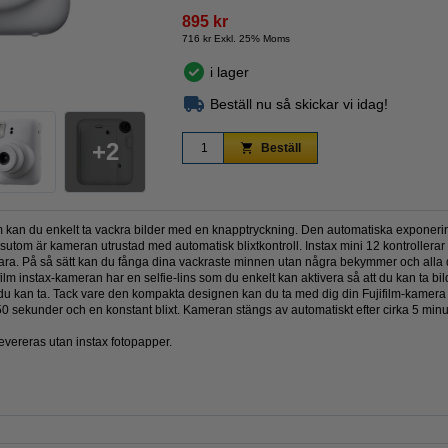
895 kr
716 kr Exkl. 25% Moms
i lager
Zoom
Beställ nu så skickar vi idag!
2
Beställ
m kan du enkelt ta vackra bilder med en knapptryckning. Den automatiska exponeringen 
tom är kameran utrustad med automatisk blixtkontroll. Instax mini 12 kontrollerar v
ara. På så sätt kan du fånga dina vackraste minnen utan några bekymmer och alla d
film instax-kameran har en selfie-lins som du enkelt kan aktivera så att du kan ta bil
du kan ta. Tack vare den kompakta designen kan du ta med dig din Fujifilm-kamera v
/250 sekunder och en konstant blixt. Kameran stängs av automatiskt efter cirka 5 minu
evereras utan instax fotopapper.