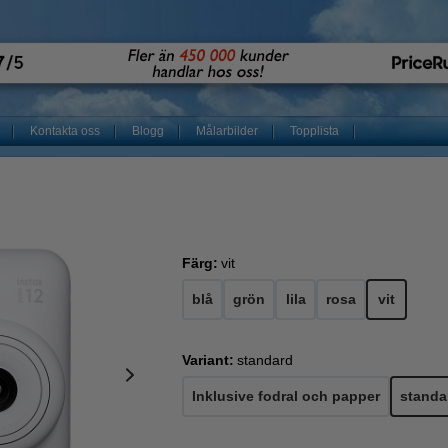
Kontakta oss
Blogg
Målarbilder
Topplista
Färg:
vit
blå
grön
lila
rosa
vit
Variant:
standard
Inklusive fodral och papper
standa