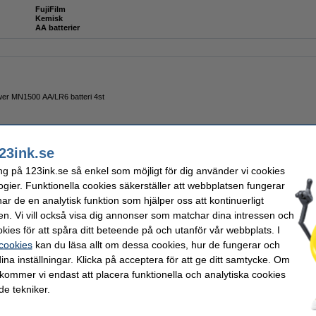
FujiFilm
Kemisk
AA batterier
er MN1500 AA/LR6 batteri 4st
23ink.se
ng på 123ink.se så enkel som möjligt för dig använder vi cookies
ogier. Funktionella cookies säkerställer att webbplatsen fungerar
r de en analytisk funktion som hjälper oss att kontinuerligt
I 46x62mm | glansigt | 20 ark
en. Vi vill också visa dig annonser som matchar dina intressen och
kies för att spåra ditt beteende på och utanför vår webbplats. I
 cookies
kan du läsa allt om dessa cookies, hur de fungerar och
ina inställningar. Klicka på acceptera för att ge ditt samtycke. Om
 kommer vi endast att placera funktionella och analytiska cookies
INI MACARON 46x62mm | glansigt | 10 ark
e tekniker.