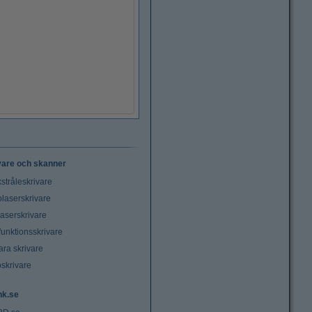
vare och skanner
stråleskrivare
laserskrivare
laserskrivare
funktionsskrivare
ara skrivare
oskrivare
nk.se