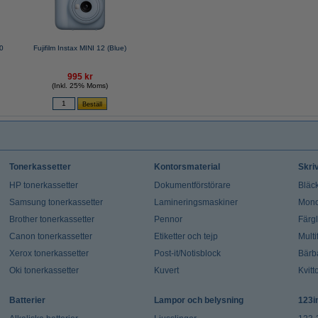
20
Fujifilm Instax MINI 12 (Blue)
995 kr
(Inkl. 25% Moms)
Tonerkassetter
Kontorsmaterial
Skri
HP tonerkassetter
Dokumentförstörare
Bläck
Samsung tonerkassetter
Lamineringsmaskiner
Mono
Brother tonerkassetter
Pennor
Färg
Canon tonerkassetter
Etiketter och tejp
Multi
Xerox tonerkassetter
Post-it/Notisblock
Bärb
Oki tonerkassetter
Kuvert
Kvitt
Batterier
Lampor och belysning
123i