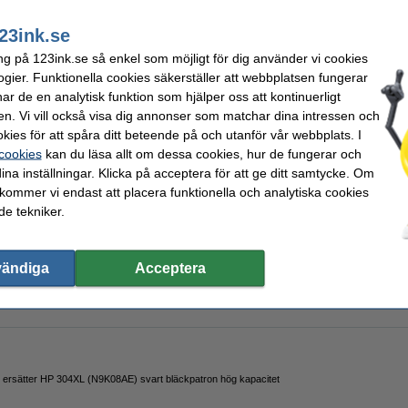
i lager
23ink.se
Beställ nu så skickar vi på måndag!
ng på 123ink.se så enkel som möjligt för dig använder vi cookies
ogier. Funktionella cookies säkerställer att webbplatsen fungerar
Beställ
r de en analytisk funktion som hjälper oss att kontinuerligt
en. Vi vill också visa dig annonser som matchar dina intressen och
23ink!
kies för att spåra ditt beteende på och utanför vår webbplats. I
 cookies
kan du läsa allt om dessa cookies, hur de fungerar och
ersion av HP 304XL (N9K07AE) färgbläckpatron hög kapacitet från 123ink. Denna patro
 ISO-standarden (ISO-9001).
ina inställningar. Klicka på acceptera för att ge ditt samtycke. Om
 kommer vi endast att placera funktionella och analytiska cookies
 mycket som originalet!
)
e tekniker.
Varumärke:
vändiga
Acceptera
patron
Vårt artikelnr:
Nummer:
 ersätter HP 304XL (N9K08AE) svart bläckpatron hög kapacitet