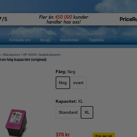
Kontakta oss
Blogg
Målarbilder
Topplista
n
Bläckpatron
HP 304XL färgbläckpatron
n hög kapacitet (original)
Färg:
färg
färg
svart
Kapacitet:
XL
Standard
XL
370 kr
Pris per ml