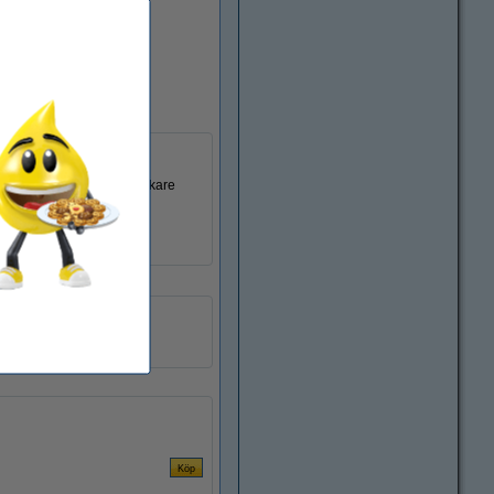
n produceras av en tillverkare
123ink
093175
N9K07AE