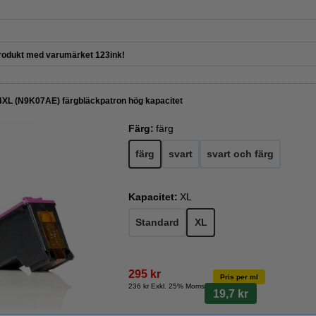
odukt med varumärket 123ink!
4XL (N9K07AE) färgbläckpatron hög kapacitet
Färg:
färg
färg
svart
svart och färg
Kapacitet:
XL
Standard
XL
295 kr
Pris per ml
236 kr Exkl. 25% Moms
19,7 kr