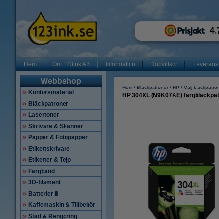
Hem
Om 123ink AB
Information
Köpvillkor
Leverans
Webbshop
Hem
Bläckpatroner
HP
Välj bläckpatro
Kontorsmaterial
HP 304XL (N9K07AE) färgbläckpatro
Bläckpatroner
Lasertoner
Skrivare & Skanner
Papper & Fotopapper
Etikettskrivare
Etiketter & Tejp
Färgband
3D-filament
Batterier🔋
Kaffemaskin & Tillbehör
Städ & Rengöring