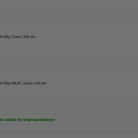
A4 80g | Zoom | 500 ark
A4 80g HÅLAT | Zoom | 500 ark
kt istället för originalprodukten!