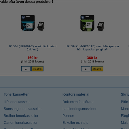
valde ofta även dessa produkter!
HP 304 (N9K06AE) svart bläckpatron
HP 304XL (N9K08AE) svart bläckpatron
(original)
hög kapacitet (original)
160 kr
360 kr
(Inkl. 25% Moms)
(Inkl. 25% Moms)
Tonerkassetter
Kontorsmaterial
Skri
HP tonerkassetter
Dokumentförstörare
Bläck
Samsung tonerkassetter
Lamineringsmaskiner
Mono
Brother tonerkassetter
Pennor
Färg
Canon tonerkassetter
Etiketter och tejp
Multi