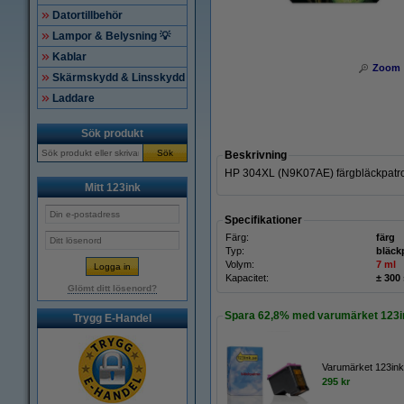
Datortillbehör
Lampor & Belysning 💡
Kablar
Zoom
Skärmskydd & Linsskydd
Laddare
Sök produkt
Sök
Beskrivning
HP 304XL (N9K07AE) färgbläckpatron
Mitt 123ink
Specifikationer
Färg:
färg
Typ:
bläck
Volym:
7 ml
Kapacitet:
± 300
Glömt ditt lösenord?
Spara
62,8%
med varumärket 123i
Trygg E-Handel
Varumärket 123ink
295 kr