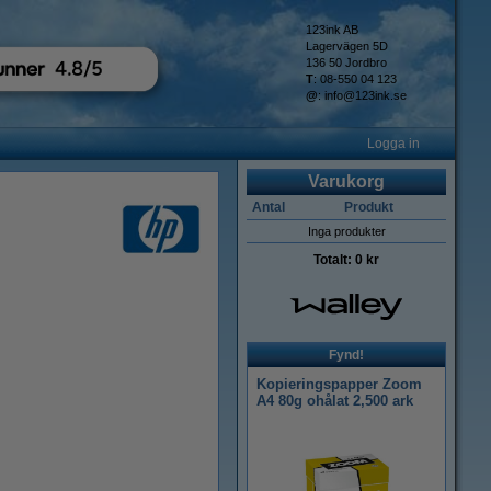
123ink AB
Lagervägen 5D
136 50 Jordbro
T
: 08-550 04 123
@
:
info@123ink.se
Logga in
Varukorg
Antal
Produkt
Inga produkter
Totalt:
0 kr
Fynd!
Kopieringspapper Zoom
A4 80g ohålat 2,500 ark