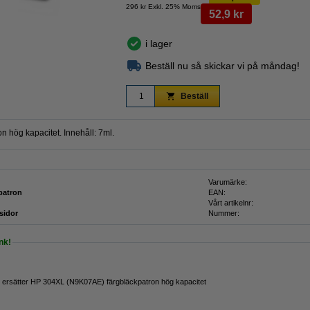
296 kr Exkl. 25% Moms
52,9 kr
i lager
Beställ nu så skickar vi på måndag!
Beställ
 hög kapacitet. Innehåll: 7ml.
Varumärke:
patron
EAN:
Vårt artikelnr:
 sidor
Nummer:
nk!
 ersätter HP 304XL (N9K07AE) färgbläckpatron hög kapacitet