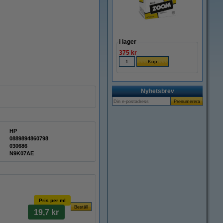
i lager
375 kr
Nyhetsbrev
HP
0889894860798
030686
N9K07AE
Pris per ml
19,7 kr