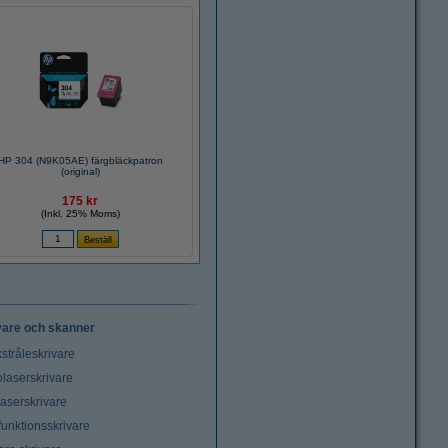
HP 304 (N9K05AE) färgbläckpatron
(original)
175 kr
(Inkl. 25% Moms)
vare och skanner
stråleskrivare
laserskrivare
laserskrivare
funktionsskrivare