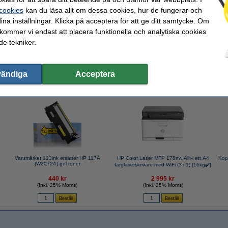
 cookies
kan du läsa allt om dessa cookies, hur de fungerar och
ina inställningar. Klicka på acceptera för att ge ditt samtycke. Om
A4 80g HÅLAT | Zoom | 500 ark
 kommer vi endast att placera funktionella och analytiska cookies
e tekniker.
vändiga
Acceptera
valde ofta även dessa produkter!
Varumärket 123ink ersätter HP 117A
HP Color Laser MFP 178nw Allt-i ett A4
Kop
(W2072A) gul toner
färglaserskrivare med WiFi (3 i 1) [16kg✔️]
440 kr
2 995 kr
(Inkl. 25% Moms)
(Inkl. 25% Moms)