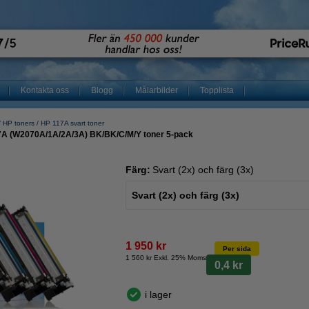
Kontakta oss
Blogg
Målarbilder
Topplista
HP toners
HP 117A svart toner
17A (W2070A/1A/2A/3A) BK/BK/C/M/Y toner 5-pack
Färg:
Svart (2x) och färg (3x)
Svart (2x) och färg (3x)
1 950 kr
Per sida
1 560 kr Exkl. 25% Moms
0,4 kr
i lager