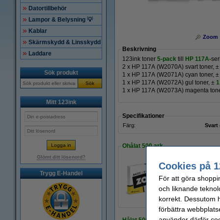
Datortillbehör
Lampor & Belysning 💡
Kablar
Zoom
Skärmskydd & Linsskydd
Beskrivning
Laddare
123ink toner
5-pack
till
HP 117A-
ser
2 x HP 117A (W2070A) svart toner,
±
Sök produkt
1 x HP 117A (W2071A) cyan toner,
±
1 x HP 117A (W2072A) gul toner,
±
1
Sök
1 x HP 117A (W2073A) magenta ton
Mitt 123ink
Specifikationer
Färg:
Svart 
Ohålat 500 ark
Glömt ditt lösenord?
Cookies på 1
Trygg E-Handel
Kopieringspapper 
För att göra shoppi
80 kr
och liknande teknol
korrekt. Dessutom ha
förbättra webbplats
använder därför coo