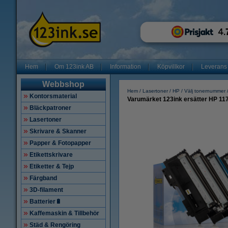
Hem
Om 123ink AB
Information
Köpvillkor
Leverans
Webbshop
Hem
Lasertoner
HP
Välj tonernummer
Kontorsmaterial
Varumärket 123ink ersätter HP 1
Bläckpatroner
Lasertoner
Skrivare & Skanner
Papper & Fotopapper
Etikettskrivare
Etiketter & Tejp
Färgband
3D-filament
Batterier🔋
Kaffemaskin & Tillbehör
Städ & Rengöring