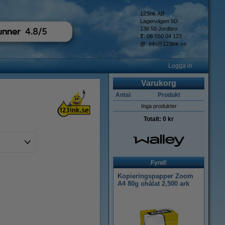
123ink AB
Lagervägen 5D
136 50 Jordbro
T
: 08-550 04 123
@
:
info@123ink.se
Logga in
Varukorg
Antal
Produkt
Inga produkter
Totalt:
0 kr
Fynd!
Kopieringspapper Zoom
A4 80g ohålat 2,500 ark