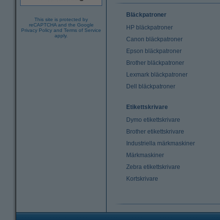
Bläckpatroner
This site is protected by
reCAPTCHA and the Google
HP bläckpatroner
Privacy Policy
and
Terms of Service
apply.
Canon bläckpatroner
Epson bläckpatroner
Brother bläckpatroner
Lexmark bläckpatroner
Dell bläckpatroner
Etikettskrivare
Dymo etikettskrivare
Brother etikettskrivare
Industriella märkmaskiner
Märkmaskiner
Zebra etikettskrivare
Kortskrivare