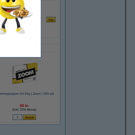
ieringspapper A4 80g | Zoom | 500 ark
80 kr
(Inkl. 25% Moms)