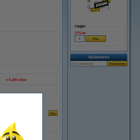
i lager
375 kr
Nyhetsbrev
± 5.200 sidor