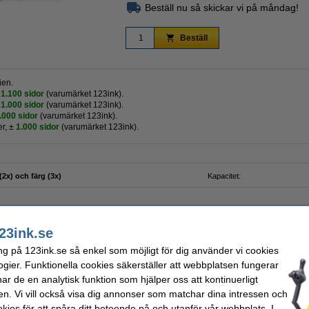
Beställ nu så skickar vi på måndag!
Beställ
ien.
1.100 sidor
(varumärket 123ink).
1.000 sidor
(varumärket 123ink).
.000 sidor
(varumärket 123ink).
er,
±
1.000 sidor
(varumärket 123ink).
(2x) och färg (3x)
Kapacitet:
23ink.se
A4 80g | Zoom | 500 ark
ng på 123ink.se så enkel som möjligt för dig använder vi cookies
ogier. Funktionella cookies säkerställer att webbplatsen fungerar
r de en analytisk funktion som hjälper oss att kontinuerligt
en. Vi vill också visa dig annonser som matchar dina intressen och
kies för att spåra ditt beteende på och utanför vår webbplats. I