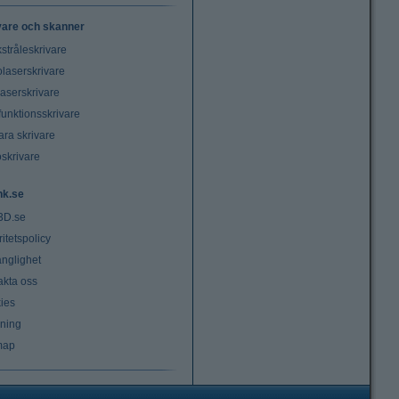
vare och skanner
stråleskrivare
laserskrivare
laserskrivare
funktionsskrivare
ara skrivare
oskrivare
nk.se
3D.se
ritetspolicy
änglighet
akta oss
ies
lning
map