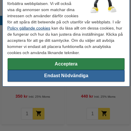
förbättra webbplatsen. Vi vill också
visa dig annonser som matchar dina
intressen och använder därför cookies
Populära produkter
för att spåra ditt beteende på och utanför vår webbplats. I vår
Policy gällande cookies
kan du läsa allt om dessa cookies, hur
de fungerar och hur du kan justera dina inställningar. Klicka på
acceptera för att ge ditt samtycke. Om du väljer att avböja
kommer vi endast att placera funktionella och analytiska
cookies och använda liknande tekniker.
Acceptera
Endast Nödvändiga
Varumärket 123ink ersätter HP
Varumärket 123ink ersätter HP
117A (W2070A) svart toner
117A (W2071A) cyan toner
350 kr
440 kr
Inkl. 25% Moms
Inkl. 25% Moms