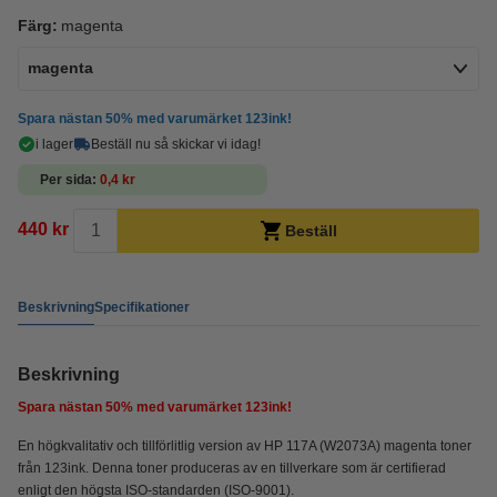
Färg:
magenta
magenta
Spara nästan
50%
med varumärket 123ink!
i lager
Beställ nu så skickar vi idag!
Per sida
0,4 kr
440 kr
Beställ
Beskrivning
Specifikationer
Beskrivning
Spara nästan
50%
med varumärket 123ink!
En högkvalitativ och tillförlitlig version av HP 117A (W2073A) magenta toner
från 123ink. Denna toner produceras av en tillverkare som är certifierad
enligt den högsta ISO-standarden (ISO-9001).