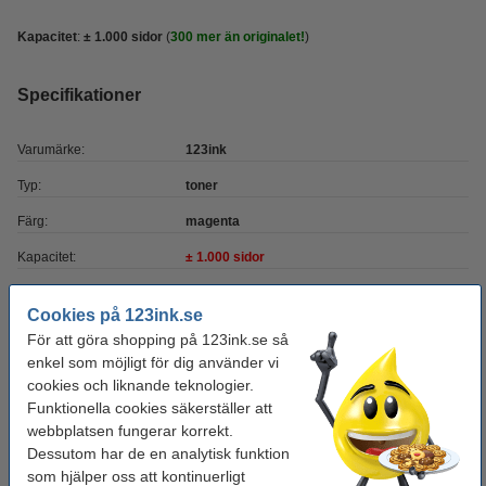
Kapacitet
:
± 1.000
sidor
(
300 mer än originalet!
)
Specifikationer
Varumärke:
123ink
Typ:
toner
Färg:
magenta
Kapacitet:
± 1.000 sidor
OEM:
W2073A
Cookies på 123ink.se
EAN:
8718237069944
För att göra shopping på 123ink.se så
enkel som möjligt för dig använder vi
Vårt artikelnr:
055461
cookies och liknande teknologier.
Nummer:
W2073A
Funktionella cookies säkerställer att
webbplatsen fungerar korrekt.
Dessutom har de en analytisk funktion
Tips
som hjälper oss att kontinuerligt
Vi råder er att beställa denna produkt istället för originalprodukten!