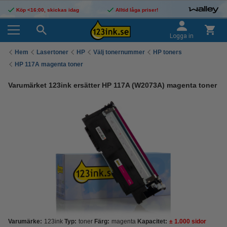
Köp <16:00, skickas idag
Alltid låga priser!
Logga in
Hem
Lasertoner
HP
Välj tonernummer
HP toners
HP 117A magenta toner
Varumärket 123ink ersätter HP 117A (W2073A) magenta toner
Varumärke:
123ink
Typ:
toner
Färg:
magenta
Kapacitet:
± 1.000 sidor