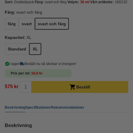
Sort:
Dubbelpack
Färg:
svart och färg
Volym:
36 ml
Vårt artikelnr:
160132
Färg:
svart och färg
färg
svart
svart och färg
Kapacitet:
XL
Standard
XL
i lager
Beställ nu så skickar vi imorgon!
Pris per ml
16,0 kr
575 kr
Beställ
Beskrivning
Specifikationer
Rekommendationer
Beskrivning