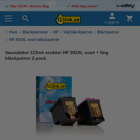
Köp <16:00, skickas idag
Alltid låga priser!
Logga in
Hem
Bläckpatroner
HP
Välj bläckpatron
Bläckpatron
HP 302XL svart bläckpatron
Varumärket 123ink ersätter HP 302XL svart + färg
bläckpatron 2-pack