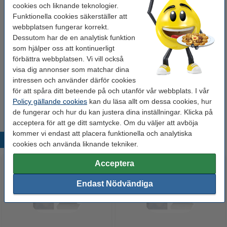
cookies och liknande teknologier.
80 kr
Funktionella cookies säkerställer att
webbplatsen fungerar korrekt.
Hålat 500 ark
Dessutom har de en analytisk funktion
som hjälper oss att kontinuerligt
Kopieringspapper A4 80g HÅLAT | Zoom | 500
förbättra webbplatsen. Vi vill också
ark
85 kr
visa dig annonser som matchar dina
intressen och använder därför cookies
för att spåra ditt beteende på och utanför vår webbplats. I vår
Tips
Policy gällande cookies
Vi råder er att beställa denna produkt istället för originalprodukten!
kan du läsa allt om dessa cookies, hur
de fungerar och hur du kan justera dina inställningar. Klicka på
acceptera för att ge ditt samtycke. Om du väljer att avböja
kommer vi endast att placera funktionella och analytiska
Populära produkter
cookies och använda liknande tekniker.
Acceptera
Endast Nödvändiga