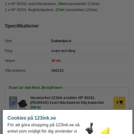
1 x HP 302XL svart bläckpatron,
19ml
(varumärket 123ink).
1 x HP 302XL färgbläckpatron,
17ml
(varumärket 123ink).
Specifikationer
Sort:
Dubbelpack
Färg:
svart och färg
Volym:
36 ml
Vårt artikelnr:
160132
Svart tar slut först. Beställ mer!
Varumärket 123ink ersätter HP 302XL
(F6U68AE) svart bläckpatron hög kapacitet
300 kr
Cookies på 123ink.se
Ohålat 500 ark
För att göra shopping på 123ink.se så
enkel som möjligt för dig använder vi
Kopieringspapper A4 80g | Zoom | 500 ark