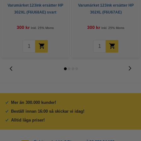
Varumärket 123ink ersätter HP
Varumärket 123ink ersätter HP
302XL (F6U68AE) svart
302XL (F6U67AE)
bläckpatron hög kapacitet
färgbläckpatron hög kapacitet
300 kr
300 kr
Inkl. 25% Moms
Inkl. 25% Moms
Mer än 300.000 kunder!
Beställ innan 16:00 så skickar vi idag!
Alltid låga priser!