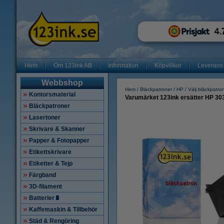
Hem
Om 123ink AB
Information
Köpvillkor
Leverans
Webbshop
Hem
Bläckpatroner
HP
Välj bläckpatro
Kontorsmaterial
Varumärket 123ink ersätter HP 30
Bläckpatroner
Lasertoner
Skrivare & Skanner
Papper & Fotopapper
Etikettskrivare
Etiketter & Tejp
Färgband
3D-filament
Batterier🔋
Kaffemaskin & Tillbehör
Städ & Rengöring