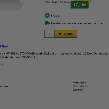
260 kr Exkl. 25% Moms
17,1 kr
i lager
Beställ nu så skickar vi på måndag!
Beställ
23ink!
ersion av HP 303XL (T6N04AE) svart bläckpatron hög kapacitet från 123ink. Denna patr
 ISO-standarden (ISO-9001).
t!
)
Varumärke:
patron
Vårt artikelnr:
Nummer: