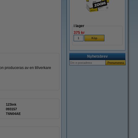
i lager
375 kr
Nyhetsbrev
on produceras av en tillverkare
123ink
093157
T6N04AE