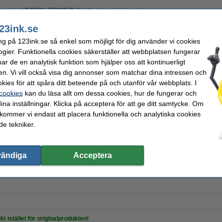
 ersätter HP 303XL (T6N03AE) färgbläckpatron hög kapacitet
23ink.se
ng på 123ink.se så enkel som möjligt för dig använder vi cookies
ogier. Funktionella cookies säkerställer att webbplatsen fungerar
r de en analytisk funktion som hjälper oss att kontinuerligt
en. Vi vill också visa dig annonser som matchar dina intressen och
kies för att spåra ditt beteende på och utanför vår webbplats. I
A4 80g | Zoom | 500 ark
 cookies
kan du läsa allt om dessa cookies, hur de fungerar och
ina inställningar. Klicka på acceptera för att ge ditt samtycke. Om
 kommer vi endast att placera funktionella och analytiska cookies
e tekniker.
vändiga
Acceptera
A4 80g HÅLAT | Zoom | 500 ark
kt istället för originalprodukten!