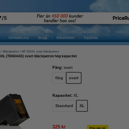
Kontakta oss
Blogg
Målarbilder
Topplista
n
Bläckpatron
HP 303XL svart bläckpatron
3XL (T6N04AE) svart bläckpatron hög kapacitet
Färg:
svart
färg
svart
Kapacitet:
XL
Standard
XL
325 kr
Pris per ml