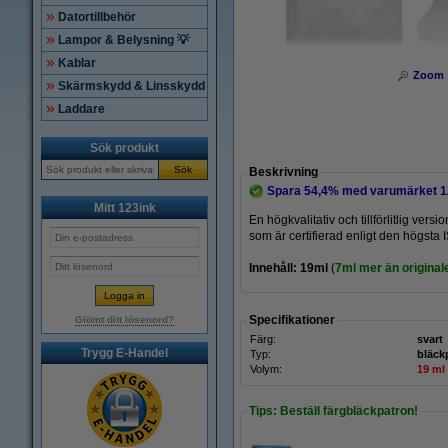
Datortillbehör
Lampor & Belysning 💡
Kablar
Zoom
Skärmskydd & Linsskydd
Laddare
Sök produkt
Sök
Beskrivning
Spara
54,4%
med varumärket 1
Mitt 123ink
En högkvalitativ och tillförlitlig v
som är certifierad enligt den högsta
Innehåll: 19ml
(
7ml mer än originale
Specifikationer
Glömt ditt lösenord?
Färg:
svart
Trygg E-Handel
Typ:
bläck
Volym:
19 ml
Tips: Beställ färgbläckpatron!