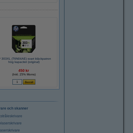
 303XL (T6N04AE) svart bläckpatron
hög kapacitet (original)
450 kr
(Inkl. 25% Moms)
vare och skanner
stråleskrivare
laserskrivare
laserskrivare