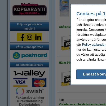
Varumärket 123ink
350 kr
Cookies på 1
För att göra shoppi
och liknande teknol
Följ oss på sociala
Ohålat 500 ark
medier!
korrekt. Dessutom ha
förbättra webbplats
använder därför coo
Kopieringspapper 
vår
Policy gällande
80 kr
Vår leveranspartner
hur du kan justera d
du väljer att avböja
och använda liknand
Hålat 500 ark
Betalningsalternativ
Endast Nöd
Kopieringspapper 
85 kr
Tips
Vi råder er att beställa denna produ