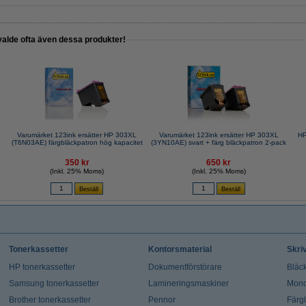
valde ofta även dessa produkter!
Varumärket 123ink ersätter HP 303XL
Varumärket 123ink ersätter HP 303XL
HP
(T6N03AE) färgbläckpatron hög kapacitet
(3YN10AE) svart + färg bläckpatron 2-pack
350 kr
650 kr
(Inkl. 25% Moms)
(Inkl. 25% Moms)
Tonerkassetter
Kontorsmaterial
Skri
HP tonerkassetter
Dokumentförstörare
Bläck
Samsung tonerkassetter
Lamineringsmaskiner
Mono
Brother tonerkassetter
Pennor
Färg