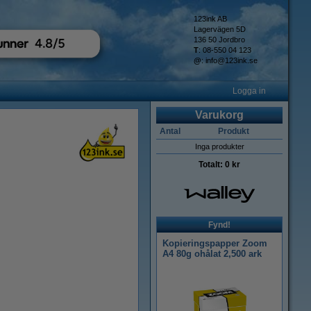
123ink AB
Lagervägen 5D
136 50 Jordbro
T
: 08-550 04 123
@
:
info@123ink.se
Logga in
Varukorg
Antal
Produkt
Inga produkter
Totalt:
0 kr
Fynd!
Kopieringspapper Zoom
A4 80g ohålat 2,500 ark