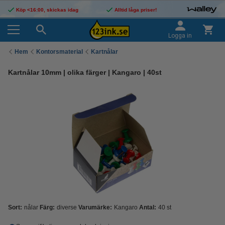
Köp <16:00, skickas idag
Alltid låga priser!
Logga in
Hem
Kontorsmaterial
Kartnålar
Kartnålar 10mm | olika färger | Kangaro | 40st
Sort:
nålar
Färg:
diverse
Varumärke:
Kangaro
Antal:
40 st