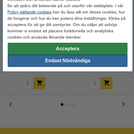
för att spåra ditt beteende på och utanför vår webbplats. I vår
Policy gällande cookies
kan du läsa allt om dessa cookies, hur
de fungerar och hur du kan justera dina inställningar. Klicka på
acceptera för att ge ditt samtycke. Om du väljer att avböja
kommer vi endast att placera funktionella och analytiska
cookies och använda liknande tekniker.
Brother TZe-111 | svart text -
Brother TZe-611 | svart text - gul
Acceptera
transparent märkband | 6mm x
märkband | 6mm x 8m (original)
8m (original)
Endast Nödvändiga
125 kr
140 kr
Inkl. 25% Moms
Inkl. 25% Moms