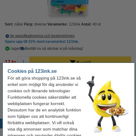
Sort:
nålar
Färg:
diverse
Varumärke:
123ink
Antal:
40 st
Se specifikationerna och beskrivningen
Spara upp till
15%
med varumärket 123ink.
i lager
Beställ nu så skickar vi på måndag!
17 kr
Beställ
Cookies på 123ink.se
För att göra shopping på 123ink.se så
Behöver du fler?
enkel som möjligt för dig använder vi
cookies och liknande teknologier.
Köp
120st
för endast
45 kr
Funktionella cookies säkerställer att
webbplatsen fungerar korrekt.
Dessutom har de en analytisk funktion
som hjälper oss att kontinuerligt
förbättra webbplatsen. Vi vill också
Populära produkter
visa dig annonser som matchar dina
intressen och använder därför cookies