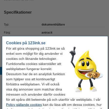
Specifikationer
Typ:
dokumenthållare
Färg:
antracit
Varumärke:
Kensington
Cookies på 123ink.se
För att göra shopping på 123ink.se så
Vårt artikelnr:
230008
enkel som möjligt för dig använder vi
cookies och liknande teknologier.
Funktionella cookies säkerställer att
webbplatsen fungerar korrekt.
Populära produkter
Dessutom har de en analytisk funktion
som hjälper oss att kontinuerligt
förbättra webbplatsen. Vi vill också
visa dig annonser som matchar dina
intressen och använder därför cookies
för att spåra ditt beteende på och utanför vår webbplats. I vår
Policy gällande cookies
kan du läsa allt om dessa cookies, hur