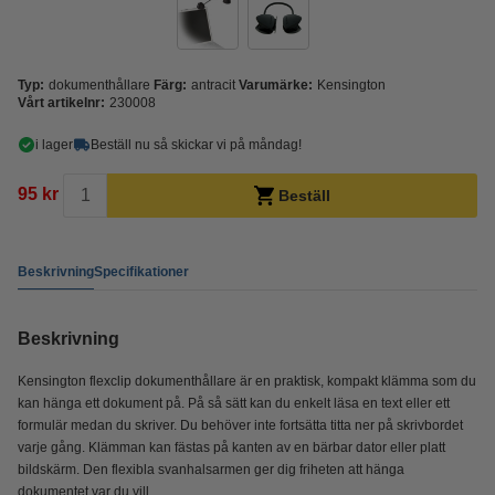
Typ:
dokumenthållare
Färg:
antracit
Varumärke:
Kensington
Vårt artikelnr:
230008
i lager
Beställ nu så skickar vi på måndag!
95 kr
Beställ
Beskrivning
Specifikationer
Beskrivning
Kensington flexclip dokumenthållare är en praktisk, kompakt klämma som du
kan hänga ett dokument på. På så sätt kan du enkelt läsa en text eller ett
formulär medan du skriver. Du behöver inte fortsätta titta ner på skrivbordet
varje gång. Klämman kan fästas på kanten av en bärbar dator eller platt
bildskärm. Den flexibla svanhalsarmen ger dig friheten att hänga
dokumentet var du vill.