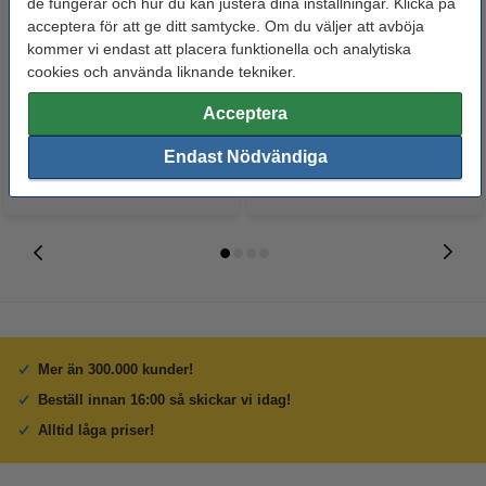
de fungerar och hur du kan justera dina inställningar. Klicka på
acceptera för att ge ditt samtycke. Om du väljer att avböja
Dymo S0722370 | 99010 |
Pappersskärare giljotin A4 |
kommer vi endast att placera funktionella och analytiska
adressetiketter (original) | 2st
Fellowes Fusion | 10 ark
cookies och använda liknande tekniker.
140 kr
625 kr
Acceptera
Inkl. 25% Moms
Inkl. 25% Moms
Endast Nödvändiga
Mer än 300.000 kunder!
Beställ innan 16:00 så skickar vi idag!
Alltid låga priser!