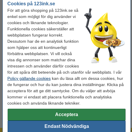
Cookies på 123ink.se
justerbara axelremmen, vilket gör den till ett flexibelt och professionellt val för
För att göra shopping på 123ink.se så
vardagsbruk.
enkel som möjligt för dig använder vi
cookies och liknande teknologier.
Funktionella cookies säkerställer att
Specifikationer
webbplatsen fungerar korrekt.
Dessutom har de en analytisk funktion
Varumärke:
Kensington
som hjälper oss att kontinuerligt
förbättra webbplatsen. Vi vill också
Typ:
laptopväska
visa dig annonser som matchar dina
Mått:
64 x 406 x 292 mm
intressen och använder därför cookies
för att spåra ditt beteende på och utanför vår webbplats. I vår
Färg:
svart
Policy gällande cookies
kan du läsa allt om dessa cookies, hur
Sort:
axelväska
de fungerar och hur du kan justera dina inställningar. Klicka på
acceptera för att ge ditt samtycke. Om du väljer att avböja
Laptopstorlek:
16 tum
kommer vi endast att placera funktionella och analytiska
cookies och använda liknande tekniker.
Acceptera
Endast Nödvändiga