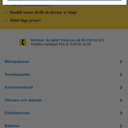
Mer än 300.000 kunder!
Beställ innan 16:00 så skickar vi idag!
Alltid låga priser!
Behöver du hjälp? Ring oss på 08-550 04 123
Helgfria vardagar från kl. 9:00 till 16:00
Bläckpatroner
Tonerkassetter
Kontorsmaterial
Skrivare och skanner
Etikettskrivare
Batterier