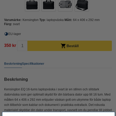
Varumärke:
Kensington
Typ:
laptopväska
Mått:
64 x 406 x 292 mm
Färg:
svart
EU-lager
350 kr
Beställ
Beskrivning
Specifikationer
Beskrivning
Kensington EQ 16-tums laptopväska i svart är en stilren och slitstark
datorväska som ger optimalt skydd för din bärbara dator upp till 16 tum. Med
måtten 64 x 406 x 292 mm erbjuder väskan gott om utrymme för både laptop
och tillbehör som kablar och dokument i praktiska extrafack. Det robusta
materialet skyddar din dator under transport, oavsett om du pendlar till jobbet
eller reser i tjänsten. Väskan kan bäras bekvämt i handtaget eller med den