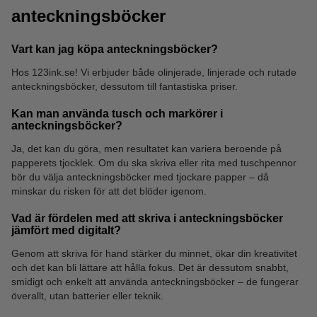
anteckningsböcker
Vart kan jag köpa anteckningsböcker?
Överstrykningspennor
Blädderblock
Hos 123ink.se! Vi erbjuder både olinjerade, linjerade och rutade
anteckningsböcker, dessutom till fantastiska priser.
Kan man använda tusch och markörer i
anteckningsböcker?
Ja, det kan du göra, men resultatet kan variera beroende på
papperets tjocklek. Om du ska skriva eller rita med tuschpennor
bör du välja anteckningsböcker med tjockare papper – då
minskar du risken för att det blöder igenom.
Vad är fördelen med att skriva i anteckningsböcker
jämfört med digitalt?
Genom att skriva för hand stärker du minnet, ökar din kreativitet
och det kan bli lättare att hålla fokus. Det är dessutom snabbt,
smidigt och enkelt att använda anteckningsböcker – de fungerar
överallt, utan batterier eller teknik.