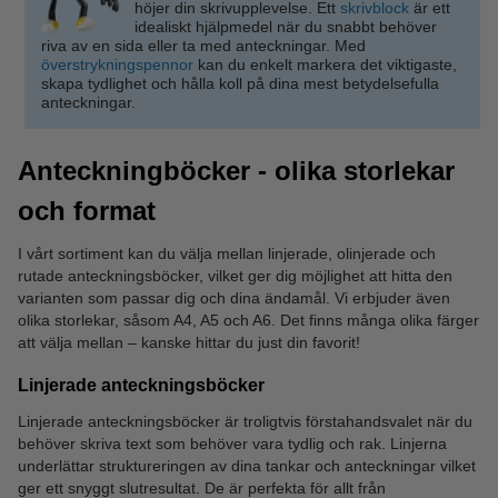
höjer din skrivupplevelse. Ett
skrivblock
är ett
idealiskt hjälpmedel när du snabbt behöver
riva av en sida eller ta med anteckningar. Med
överstrykningspennor
kan du enkelt markera det viktigaste,
skapa tydlighet och hålla koll på dina mest betydelsefulla
anteckningar.
Anteckningböcker - olika storlekar
och format
I vårt sortiment kan du välja mellan linjerade, olinjerade och
rutade anteckningsböcker, vilket ger dig möjlighet att hitta den
varianten som passar dig och dina ändamål. Vi erbjuder även
olika storlekar, såsom A4, A5 och A6. Det finns många olika färger
att välja mellan – kanske hittar du just din favorit!
Linjerade anteckningsböcker
Linjerade anteckningsböcker är troligtvis förstahandsvalet när du
behöver skriva text som behöver vara tydlig och rak. Linjerna
underlättar struktureringen av dina tankar och anteckningar vilket
ger ett snyggt slutresultat. De är perfekta för allt från