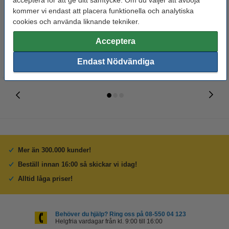
acceptera för att ge ditt samtycke. Om du väljer att avböja
123ink | 4st
kommer vi endast att placera funktionella och analytiska
cookies och använda liknande tekniker.
50 kr
29 kr
Inkl. 25% Moms
Inkl. 25% Moms
Acceptera
Endast Nödvändiga
Mer än 300.000 kunder!
Beställ innan 16:00 så skickar vi idag!
Alltid låga priser!
Behöver du hjälp? Ring oss på 08-550 04 123
Helgfria vardagar från kl. 9:00 till 16:00