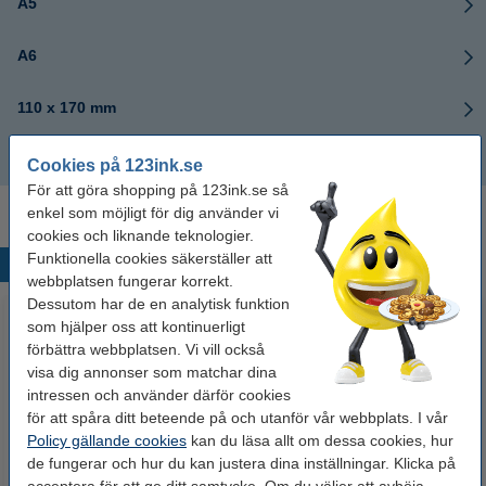
A5
A6
110 x 170 mm
90 x 140 mm
Cookies på 123ink.se
För att göra shopping på 123ink.se så
enkel som möjligt för dig använder vi
cookies och liknande teknologier.
Funktionella cookies säkerställer att
Populära produkter
webbplatsen fungerar korrekt.
Dessutom har de en analytisk funktion
som hjälper oss att kontinuerligt
förbättra webbplatsen. Vi vill också
visa dig annonser som matchar dina
intressen och använder därför cookies
för att spåra ditt beteende på och utanför vår webbplats. I vår
Policy gällande cookies
kan du läsa allt om dessa cookies, hur
de fungerar och hur du kan justera dina inställningar. Klicka på
Märkpenna permanent 2.5mm |
Limstift 40g | 123ink