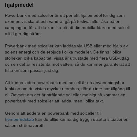
hjälpmedel
Powerbank med solceller är ett perfekt hjälpmedel för dig som
exempelvis ska ut och vandra, gå på festival eller åka på en
campingtur, för att du kan lita på att din mobilladdare med solcell
alltid ger dig ström.
Powerbank med solceller kan laddas via USB eller med hjälp av
solens energi och de erbjuds i olika modeller. De finns i olika
storlekar, olika kapacitet, vissa är utrustade med flera USB-uttag
och en del är resistenta mot vatten, så du kommer garanterat att
hitta en som passar just dig.
Att kunna ladda powerbank med solcell är en användningsbar
funktion om du vistas mycket utomhus, där du inte har tillgång till
el. Oavsett om det är strålande sol eller molnigt så kommer en
powerbank med solceller att ladda, men i olika takt.
Genom att addera en powerbank med solceller till
hemberedskap
kan du alltid känna dig trygg i utsatta situationer,
såsom strömavbrott.