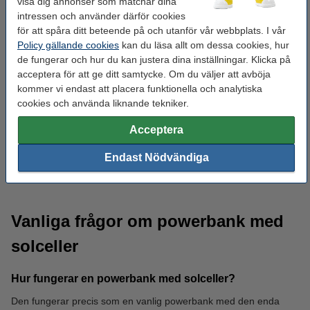
visa dig annonser som matchar dina
intressen och använder därför cookies
för att spåra ditt beteende på och utanför vår webbplats. I vår
Policy gällande cookies
kan du läsa allt om dessa cookies, hur
de fungerar och hur du kan justera dina inställningar. Klicka på
acceptera för att ge ditt samtycke. Om du väljer att avböja
kommer vi endast att placera funktionella och analytiska
cookies och använda liknande tekniker.
Acceptera
Endast Nödvändiga
Pannlampor
Ficklampor
Vanliga frågor om powerbank med
solceller
Hur fungerar en powerbank med solceller?
Den fungerar precis som en vanlig powerbank med den enda
Plåster
Vattendunkar