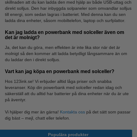
skillnaden att du kan ladda den med hjälp av både USB-uttag och
direkt solljus. Den har inbyggda solpaneler som omvandlar solljus
till energi, som sedan lagras i batteriet. Med denna kan du sen
ladda dina enheter, såsom mobiltelefon, laptop och surfplattor.
Kan jag ladda en powerbank med solceller även om
det är molnigt?
Ja, det kan du göra, men effekten är inte lika stor när det är
molnigt så den kommer att ladda betydligt långsammare än om
du laddar den i direkt solljus.
Vart kan jag köpa en powerbank med solceller?
Hos 123ink.se! Vi erbjuder alltid låga priser och snabba
leveranser. Köp din powerbank med solceller redan idag och
säkerställ att du alltid har batterier på dina enheter när du är ute
på äventyr.
Vi hjälper dig mer än gärna!
Kontakta oss
på det sätt som passar
dig bäst – mejl, chatt eller telefon.
Populära produkter