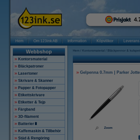
Hem
Om 123ink AB
Information
Köpvillkor
Leverans
Hem
Kontorsmaterial
Bläckpennor & kulspe
Webbshop
Kontorsmaterial
Bläckpatroner
Gelpenna 0.7mm | Parker Jotter
Lasertoner
Skrivare & Skanner
Papper & Fotopapper
Etikettskrivare
Etiketter & Tejp
Färgband
3D-filament
Batterier🔋
Zoom
Kaffemaskin & Tillbehör
Städ & Rengöring