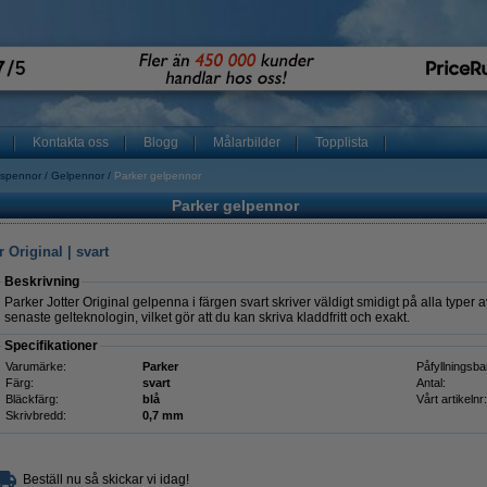
Kontakta oss
Blogg
Målarbilder
Topplista
tspennor
Gelpennor
Parker gelpennor
Parker gelpennor
 Original | svart
Beskrivning
Parker Jotter Original gelpenna i färgen svart skriver väldigt smidigt på alla typ
senaste gelteknologin, vilket gör att du kan skriva kladdfritt och exakt.
Specifikationer
Varumärke:
Parker
Påfyllningsba
Färg:
svart
Antal:
Bläckfärg:
blå
Vårt artikelnr:
Skrivbredd:
0,7 mm
Beställ nu så skickar vi idag!