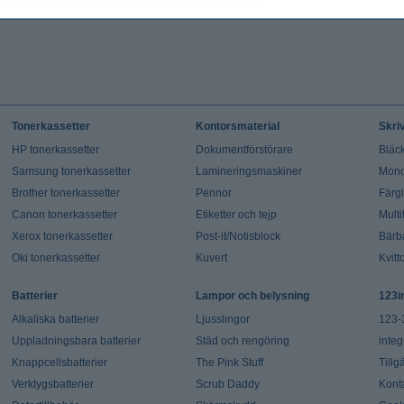
Tonerkassetter
Kontorsmaterial
Skri
HP tonerkassetter
Dokumentförstörare
Bläck
Samsung tonerkassetter
Lamineringsmaskiner
Mono
Brother tonerkassetter
Pennor
Färg
Canon tonerkassetter
Etiketter och tejp
Multi
Xerox tonerkassetter
Post-it/Notisblock
Bärb
Oki tonerkassetter
Kuvert
Kvitt
Batterier
Lampor och belysning
123i
Alkaliska batterier
Ljusslingor
123-
Uppladningsbara batterier
Städ och rengöring
integ
Knappcellsbatterier
The Pink Stuff
Tillg
Verktygsbatterier
Scrub Daddy
Kont