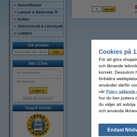
Datortillbehör
Lampor & Belysning 💡
7
Kablar
Skärmskydd & Linsskydd
Laddare
Sök produkt
Cookies på 1
Sök
För att göra shoppi
Mitt 123ink
och liknande teknol
korrekt. Dessutom ha
förbättra webbplats
använder därför coo
vår
Policy gällande
hur du kan justera d
Glömt ditt lösenord?
du väljer att avböja
Trygg E-Handel
och använda liknand
Endast Nöd