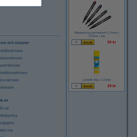
Märkpenna permanent 2.5mm |
123ink | 4st
50 kr
vare och skanner
stråleskrivare
laserskrivare
laserskrivare
funktionsskrivare
ara skrivare
Limstift 40g | 123ink
29 kr
oskrivare
nk.se
3D.se
ritetspolicy
änglighet
akta oss