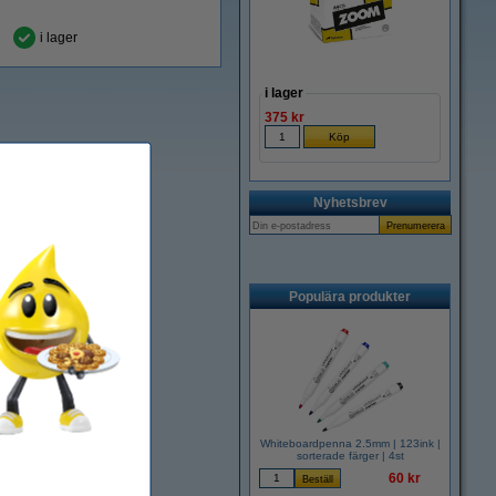
i lager
i lager
375 kr
Nyhetsbrev
Populära produkter
Whiteboardpenna 2.5mm | 123ink |
sorterade färger | 4st
60 kr