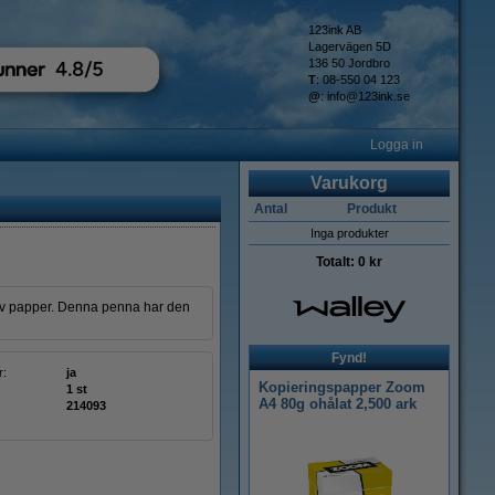
123ink AB
Lagervägen 5D
136 50 Jordbro
T
: 08-550 04 123
@
:
info@123ink.se
Logga in
Varukorg
Antal
Produkt
Inga produkter
Totalt:
0 kr
er av papper. Denna penna har den
Fynd!
r:
ja
Kopieringspapper Zoom
1 st
A4 80g ohålat 2,500 ark
214093