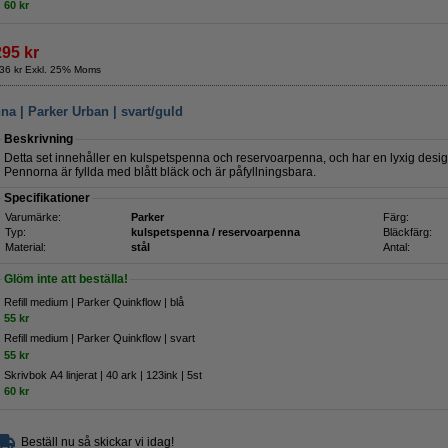
60 kr
295 kr
36 kr Exkl. 25% Moms
a | Parker Urban | svart/guld
Beskrivning
Detta set innehåller en kulspetspenna och reservoarpenna, och har en lyxig design
Pennorna är fyllda med blått bläck och är påfyllningsbara.
Specifikationer
Varumärke:
Parker
Färg:
Typ:
kulspetspenna / reservoarpenna
Bläckfärg:
Material:
stål
Antal:
Glöm inte att beställa!
Refill medium | Parker Quinkflow | blå
55 kr
Refill medium | Parker Quinkflow | svart
55 kr
Skrivbok A4 linjerat | 40 ark | 123ink | 5st
60 kr
Beställ nu så skickar vi idag!