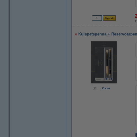
2
Kulspetspenna + Reservoarpenn
Zoom