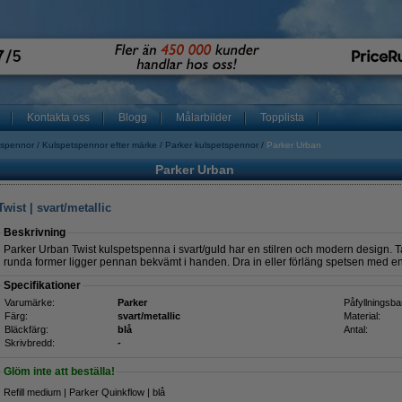
Kontakta oss
Blogg
Målarbilder
Topplista
tspennor
Kulspetspennor efter märke
Parker kulspetspennor
Parker Urban
Parker Urban
wist | svart/metallic
Beskrivning
Parker Urban Twist kulspetspenna i svart/guld har en stilren och modern design. 
runda former ligger pennan bekvämt i handen. Dra in eller förläng spetsen med e
Specifikationer
Varumärke:
Parker
Påfyllningsba
Färg:
svart/metallic
Material:
Bläckfärg:
blå
Antal:
Skrivbredd:
-
Glöm inte att beställa!
Refill medium | Parker Quinkflow | blå