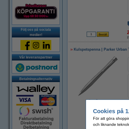
Följ oss på sociala
medier!
2
Kulspetspenna | Parker Urban T
Vår leveranspartner
Betalningsalternativ
Zoom
Cookies på 1
För att göra shoppi
och liknande teknol