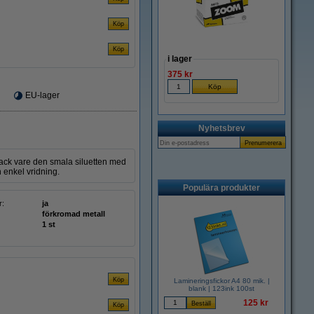
i lager
375 kr
EU-lager
Nyhetsbrev
Tack vare den smala siluetten med
n enkel vridning.
Populära produkter
r:
ja
förkromad metall
1 st
Lamineringsfickor A4 80 mik. |
blank | 123ink 100st
125 kr