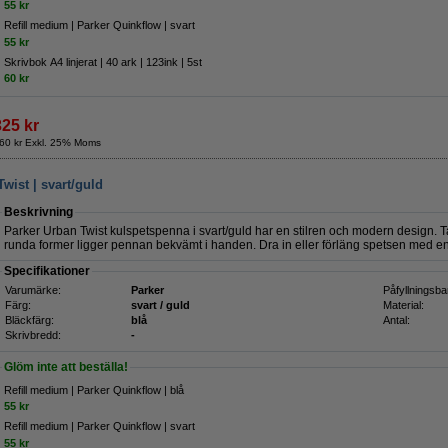
55 kr
Refill medium | Parker Quinkflow | svart
55 kr
Skrivbok A4 linjerat | 40 ark | 123ink | 5st
60 kr
325 kr
60 kr Exkl. 25% Moms
wist | svart/guld
Beskrivning
Parker Urban Twist kulspetspenna i svart/guld har en stilren och modern design. 
runda former ligger pennan bekvämt i handen. Dra in eller förläng spetsen med e
Specifikationer
Varumärke:
Parker
Påfyllningsba
Färg:
svart / guld
Material:
Bläckfärg:
blå
Antal:
Skrivbredd:
-
Glöm inte att beställa!
Refill medium | Parker Quinkflow | blå
55 kr
Refill medium | Parker Quinkflow | svart
55 kr