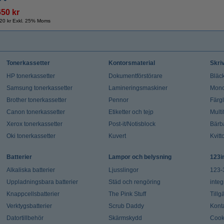
650 kr
20 kr Exkl. 25% Moms
Tonerkassetter
Kontorsmaterial
Skri
HP tonerkassetter
Dokumentförstörare
Bläck
Samsung tonerkassetter
Lamineringsmaskiner
Mono
Brother tonerkassetter
Pennor
Färg
Canon tonerkassetter
Etiketter och tejp
Multi
Xerox tonerkassetter
Post-it/Notisblock
Bärb
Oki tonerkassetter
Kuvert
Kvitt
Batterier
Lampor och belysning
123i
Alkaliska batterier
Ljusslingor
123-
Uppladningsbara batterier
Städ och rengöring
integ
Knappcellsbatterier
The Pink Stuff
Tillg
Verktygsbatterier
Scrub Daddy
Kont
Datortillbehör
Skärmskydd
Cook