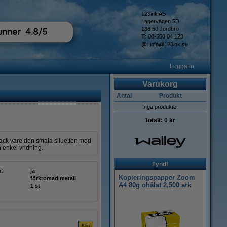
123ink AB
Lagervägen 5D
136 50 Jordbro
T
: 08-550 04 123
@
:
info@123ink.se
Logga in
Varukorg
Antal
Produkt
Inga produkter
Totalt:
0 kr
Tack vare den smala siluetten med
n enkel vridning.
Fynd!
r:
ja
Kopieringspapper Zoom
förkromad metall
A4 80g ohålat 2,500 ark
1 st