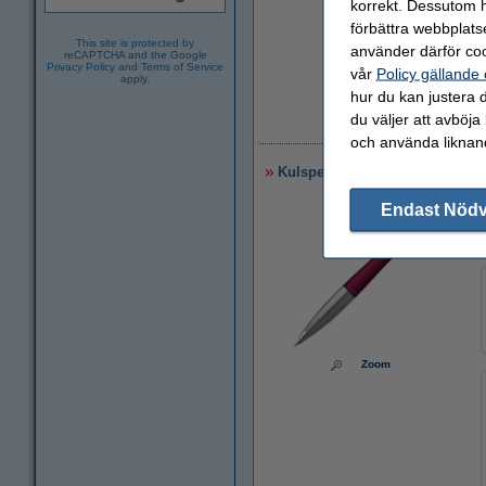
korrekt. Dessutom ha
förbättra webbplats
This site is protected by
använder därför coo
reCAPTCHA and the Google
Privacy Policy
and
Terms of Service
vår
Policy gällande
apply.
hur du kan justera d
du väljer att avböja
2
och använda liknand
Kulspetspenna | Parker Urban T
Endast Nöd
Zoom