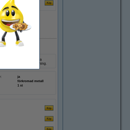
i lager
esign. Tack vare den smala
 spetsen med en enkel vridning.
r:
ja
förkromad metall
1 st