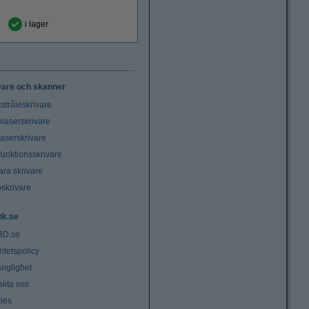
i lager
vare och skanner
stråleskrivare
laserskrivare
laserskrivare
funktionsskrivare
ara skrivare
oskrivare
nk.se
3D.se
ritetspolicy
änglighet
akta oss
ies