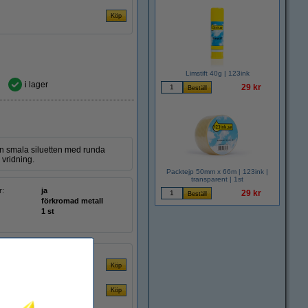
Limstift 40g | 123ink
i lager
29 kr
en smala siluetten med runda
l vridning.
Packtejp 50mm x 66m | 123ink |
transparent | 1st
r:
ja
29 kr
förkromad metall
1 st