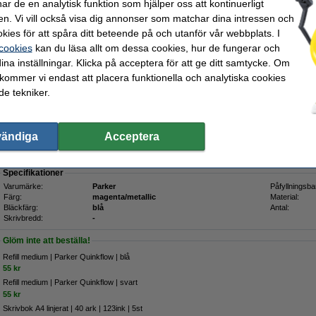
Skrivbok A4 linjerat | 40 ark | 123ink | 5st
r de en analytisk funktion som hjälper oss att kontinuerligt
60 kr
en. Vi vill också visa dig annonser som matchar dina intressen och
kies för att spåra ditt beteende på och utanför vår webbplats. I
 cookies
kan du läsa allt om dessa cookies, hur de fungerar och
Beställ nu så skickar vi idag!
ina inställningar. Klicka på acceptera för att ge ditt samtycke. Om
275 kr
 kommer vi endast att placera funktionella och analytiska cookies
20 kr Exkl. 25% Moms
e tekniker.
wist | magenta/metallic
Beskrivning
vändiga
Acceptera
Parker Urban Twist kulspetspenna i magenta/metallic har en stilren och modern d
siluetten med runda former ligger pennan bekvämt i handen. Dra in eller förläng
Specifikationer
Varumärke:
Parker
Påfyllningsba
Färg:
magenta/metallic
Material:
Bläckfärg:
blå
Antal:
Skrivbredd:
-
Glöm inte att beställa!
Refill medium | Parker Quinkflow | blå
55 kr
Refill medium | Parker Quinkflow | svart
55 kr
Skrivbok A4 linjerat | 40 ark | 123ink | 5st