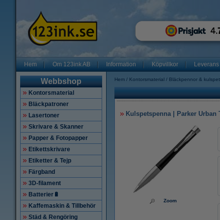
Hem
Om 123ink AB
Information
Köpvillkor
Leverans
Hem
Kontorsmaterial
Bläckpennor & kulspe
Webbshop
Kontorsmaterial
Bläckpatroner
Kulspetspenna | Parker Urban T
Lasertoner
Skrivare & Skanner
Papper & Fotopapper
Etikettskrivare
Etiketter & Tejp
Färgband
3D-filament
Batterier🔋
Zoom
Kaffemaskin & Tillbehör
Städ & Rengöring