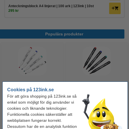
Anteckningsblock A4 linjerat | 100 ark | 123ink | 10st
295 kr
Populära produkter
Whiteboardpenna 2.5mm |
Märkpenna permanent 2.5mm |
Cookies på 123ink.se
123ink | sorterade färger | 4st
123ink | 4st
För att göra shopping på 123ink.se så
enkel som möjligt för dig använder vi
cookies och liknande teknologier.
60 kr
50 kr
Inkl. 25% Moms
Inkl. 25% Moms
Funktionella cookies säkerställer att
webbplatsen fungerar korrekt.
Dessutom har de en analytisk funktion