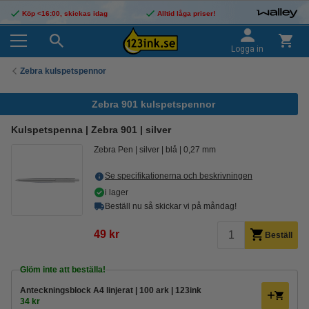
Köp <16:00, skickas idag
Alltid låga priser!
Logga in
Zebra kulspetspennor
Zebra 901 kulspetspennor
Kulspetspenna | Zebra 901 | silver
Zebra Pen
silver
blå
0,27 mm
Se specifikationerna och beskrivningen
i lager
Beställ nu så skickar vi på måndag!
49 kr
Beställ
Glöm inte att beställa!
Anteckningsblock A4 linjerat | 100 ark | 123ink
34 kr