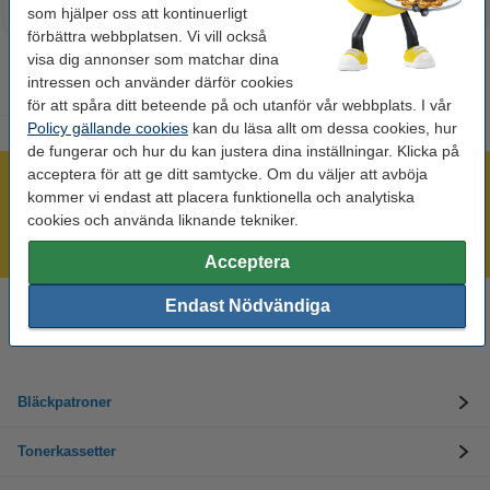
som hjälper oss att kontinuerligt
förbättra webbplatsen. Vi vill också
visa dig annonser som matchar dina
intressen och använder därför cookies
för att spåra ditt beteende på och utanför vår webbplats. I vår
Policy gällande cookies
kan du läsa allt om dessa cookies, hur
de fungerar och hur du kan justera dina inställningar. Klicka på
acceptera för att ge ditt samtycke. Om du väljer att avböja
Mer än 300.000 kunder!
kommer vi endast att placera funktionella och analytiska
Beställ innan 16:00 så skickar vi idag!
cookies och använda liknande tekniker.
Alltid låga priser!
Acceptera
Endast Nödvändiga
Behöver du hjälp? Ring oss på 08-550 04 123
Helgfria vardagar från kl. 9:00 till 16:00
Bläckpatroner
Tonerkassetter