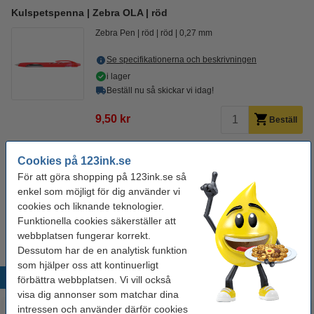
Kulspetspenna | Zebra OLA | röd
Zebra Pen
röd
röd
0,27 mm
Se specifikationerna och beskrivningen
i lager
Beställ nu så skickar vi idag!
9,50 kr
Beställ
Glöm inte att beställa!
Cookies på 123ink.se
För att göra shopping på 123ink.se så
Anteckningsblock A4 linjerat | 100 ark | 123ink
34 kr
enkel som möjligt för dig använder vi
cookies och liknande teknologier.
Anteckningsblock A4 linjerat | 100 ark | 123ink | 10st
Funktionella cookies säkerställer att
295 kr
webbplatsen fungerar korrekt.
Dessutom har de en analytisk funktion
som hjälper oss att kontinuerligt
Populära produkter
förbättra webbplatsen. Vi vill också
visa dig annonser som matchar dina
intressen och använder därför cookies