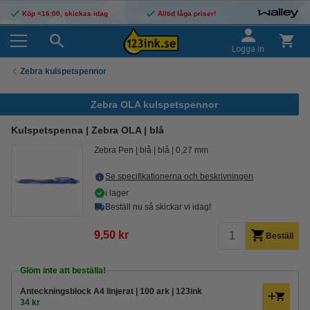
Köp <16:00, skickas idag
Alltid låga priser!
Logga in
Zebra kulspetspennor
Zebra OLA kulspetspennor
Kulspetspenna | Zebra OLA | blå
Zebra Pen
blå
blå
0,27 mm
Se specifikationerna och beskrivningen
i lager
Beställ nu så skickar vi idag!
9,50 kr
Beställ
Glöm inte att beställa!
Anteckningsblock A4 linjerat | 100 ark | 123ink
34 kr