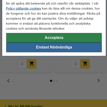
för att spåra ditt beteende på och utanför vår webbplats. I vår
Policy gällande cookies
kan du läsa allt om dessa cookies, hur
de fungerar och hur du kan justera dina inställningar. Klicka på
acceptera för att ge ditt samtycke. Om du väljer att avböja
kommer vi endast att placera funktionella och analytiska
cookies och använda liknande tekniker.
Whiteboardpenna 2.5mm |
Lamineringsfickor A4 80 mik. |
Acceptera
123ink | sorterade färger | 4st
blank | 123ink 100st
Endast Nödvändiga
60 kr
125 kr
Inkl. 25% Moms
Inkl. 25% Moms
Mer än 300.000 kunder!