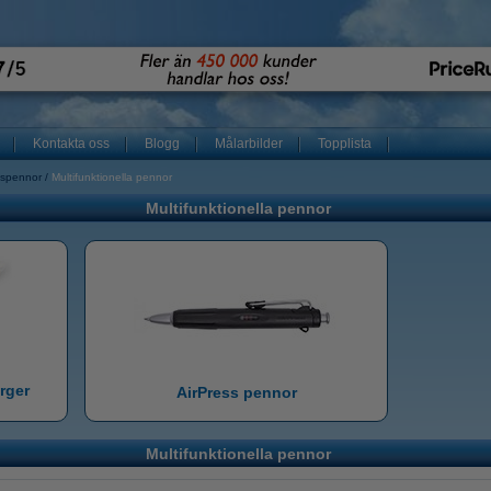
Kontakta oss
Blogg
Målarbilder
Topplista
tspennor
Multifunktionella pennor
Multifunktionella pennor
rger
AirPress pennor
Multifunktionella pennor