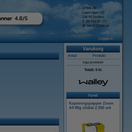
123ink AB
Lagervägen 5D
136 50 Jordbro
T
: 08-550 04 123
@
:
info@123ink.se
Logga in
Varukorg
Antal
Produkt
Inga produkter
Totalt:
0 kr
Fynd!
Kopieringspapper Zoom
A4 80g ohålat 2,500 ark