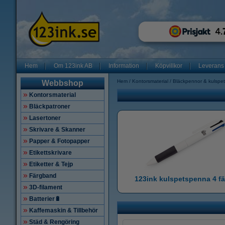
Hem
Om 123ink AB
Information
Köpvillkor
Leverans
Hem
Kontorsmaterial
Bläckpennor & kulspe
Webbshop
Kontorsmaterial
Bläckpatroner
Lasertoner
Skrivare & Skanner
Papper & Fotopapper
Etikettskrivare
Etiketter & Tejp
Färgband
123ink kulspetspenna 4 fä
3D-filament
Batterier🔋
Kaffemaskin & Tillbehör
Städ & Rengöring