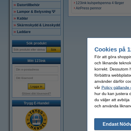
123ink kulspetspenna 4 färger
Datortillbehör
AirPress pennor
Lampor & Belysning 💡
Kablar
Skärmskydd & Linsskydd
Laddare
Sök produkt
Cookies på 1
Sök
För att göra shoppi
Mitt 123ink
och liknande teknol
korrekt. Dessutom ha
förbättra webbplats
använder därför coo
vår
Policy gällande
hur du kan justera d
Glömt ditt lösenord?
du väljer att avböja
Trygg E-Handel
och använda liknand
Endast Nöd