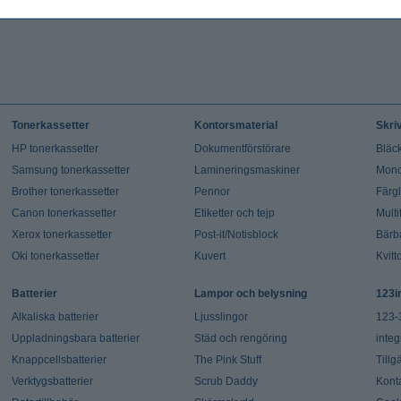
Tonerkassetter
Kontorsmaterial
Skri
HP tonerkassetter
Dokumentförstörare
Bläck
Samsung tonerkassetter
Lamineringsmaskiner
Mono
Brother tonerkassetter
Pennor
Färg
Canon tonerkassetter
Etiketter och tejp
Multi
Xerox tonerkassetter
Post-it/Notisblock
Bärb
Oki tonerkassetter
Kuvert
Kvitt
Batterier
Lampor och belysning
123i
Alkaliska batterier
Ljusslingor
123-
Uppladningsbara batterier
Städ och rengöring
integ
Knappcellsbatterier
The Pink Stuff
Tillg
Verktygsbatterier
Scrub Daddy
Kont