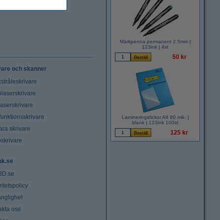
Märkpenna permanent 2.5mm |
123ink | 4st
50 kr
vare och skanner
stråleskrivare
laserskrivare
laserskrivare
funktionsskrivare
Lamineringsfickor A4 80 mik. |
blank | 123ink 100st
ara skrivare
125 kr
oskrivare
nk.se
3D.se
ritetspolicy
änglighet
akta oss