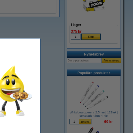
i lager
375 kr
Nyhetsbrev
Populära produkter
Whiteboardpenna 2.5mm | 123ink |
sorterade färger | 4st
60 kr