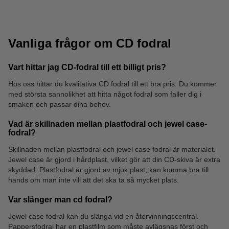
Vanliga frågor om CD fodral
Vart hittar jag CD-fodral till ett billigt pris?
Hos oss hittar du kvalitativa CD fodral till ett bra pris. Du kommer
med största sannolikhet att hitta något fodral som faller dig i
CD/DVD etiketter
CD-R printable
smaken och passar dina behov.
Vad är skillnaden mellan plastfodral och jewel case-
fodral?
Skillnaden mellan plastfodral och jewel case fodral är materialet.
Jewel case är gjord i hårdplast, vilket gör att din CD-skiva är extra
skyddad. Plastfodral är gjord av mjuk plast, kan komma bra till
hands om man inte vill att det ska ta så mycket plats.
Var slänger man cd fodral?
Jewel case fodral kan du slänga vid en återvinningscentral.
Pappersfodral har en plastfilm som måste avlägsnas först och