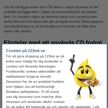
Om du vill lägga undan dina CD-skivor i något utrymme är det
praktiskt att lägga dem i någon av dessa fodral för att skydda
dem. Du minskar risken att skivorna repas mot varandra eller
andra föremål och därav inte går att spela korrekt. Både pappers-
och plastfodralen är av bra kvalité och kommer att hålla dina
skivor från skador.
Fördelar med att använda CD fodral
Cookies på 123ink.se
Det finns flera fördelar med att använda CD fodral, i listan nedan
För att göra shopping på 123ink.se så
kan du läsa om några av dom:
enkel som möjligt för dig använder vi
Skyddar
- Genom att använda CD fodral kommer dina skivor
cookies och liknande teknologier.
att hållas borta från damm och smuts, vilket ger en lång
livslängd.
Funktionella cookies säkerställer att
Organisering
- Du kan enkelt organisera dina skivor och
webbplatsen fungerar korrekt.
därmed hitta enklare.
Dessutom har de en analytisk funktion
Märk och kategorisera
- Många CD fodral ger dig möjlighet
som hjälper oss att kontinuerligt
att sätta in ett omslag eller etiketter och då kan du lätt
förbättra webbplatsen. Vi vill också
identifiera vilket skiva det är.
visa dig annonser som matchar dina
intressen och använder därför cookies
Använd CD fodral och ta del av fördelarna.
för att spåra ditt beteende på och utanför vår webbplats. I vår