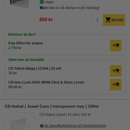
i lager
Beställ nu så skickar vi på måndag!
600 kr
Beställ
Behöver du fler?
Köp
500st
för endast
2 750 kr
Glöm inte att beställa!
CD fodral inlägg | 123ink | 25 ark
75 kr
CD-box | Leitz 6041 WOW Click & Store | svart
99,50 kr
CD-fodral | Jewel Case | transparent tray | 100st
CD-fodral
plast
10 mm
100 st
Se specifikationerna och beskrivningen