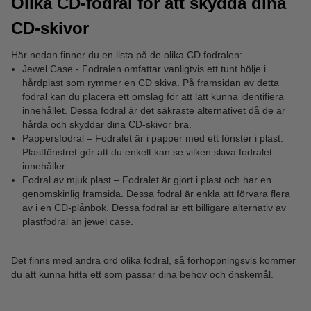
Olika CD-fodral för att skydda dina
CD-skivor
Här nedan finner du en lista på de olika CD fodralen:
Jewel Case - Fodralen omfattar vanligtvis ett tunt hölje i
hårdplast som rymmer en CD skiva. På framsidan av detta
fodral kan du placera ett omslag för att lätt kunna identifiera
innehållet. Dessa fodral är det säkraste alternativet då de är
hårda och skyddar dina CD-skivor bra.
Pappersfodral – Fodralet är i papper med ett fönster i plast.
Plastfönstret gör att du enkelt kan se vilken skiva fodralet
innehåller.
Fodral av mjuk plast – Fodralet är gjort i plast och har en
genomskinlig framsida. Dessa fodral är enkla att förvara flera
av i en CD-plånbok. Dessa fodral är ett billigare alternativ av
plastfodral än jewel case.
Det finns med andra ord olika fodral, så förhoppningsvis kommer
du att kunna hitta ett som passar dina behov och önskemål.