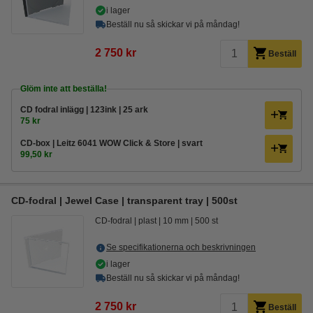
i lager
Beställ nu så skickar vi på måndag!
2 750 kr
Beställ
Glöm inte att beställa!
CD fodral inlägg | 123ink | 25 ark
75 kr
CD-box | Leitz 6041 WOW Click & Store | svart
99,50 kr
CD-fodral | Jewel Case | transparent tray | 500st
CD-fodral
plast
10 mm
500 st
Se specifikationerna och beskrivningen
i lager
Beställ nu så skickar vi på måndag!
2 750 kr
Beställ