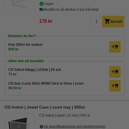
i lager
Beställ nu så skickar vi på måndag!
175 kr
Beställ
Behöver du fler?
Köp
100st
för endast
600 kr
Glöm inte att beställa!
CD fodral inlägg | 123ink | 25 ark
75 kr
CD-box | Leitz 6041 WOW Click & Store | svart
99,50 kr
CD-fodral | Jewel Case | svart tray | 500st
CD-fodral
plast
10 mm
500 st
Se specifikationerna och beskrivningen