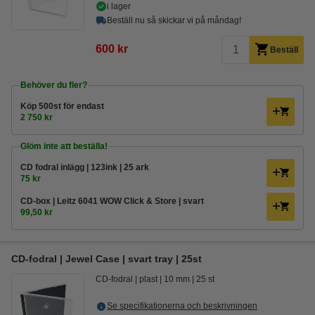
i lager
Beställ nu så skickar vi på måndag!
600 kr
Beställ
Behöver du fler?
Köp
500st
för endast
2 750 kr
Glöm inte att beställa!
CD fodral inlägg | 123ink | 25 ark
75 kr
CD-box | Leitz 6041 WOW Click & Store | svart
99,50 kr
CD-fodral | Jewel Case | svart tray | 25st
CD-fodral
plast
10 mm
25 st
Se specifikationerna och beskrivningen