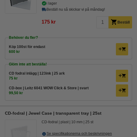
i lager
Beställ nu så skickar vi på måndag!
175 kr
Beställ
Behöver du fler?
Köp
100st
för endast
600 kr
Glöm inte att beställa!
CD fodral inlägg | 123ink | 25 ark
75 kr
CD-box | Leitz 6041 WOW Click & Store | svart
99,50 kr
CD-fodral | Jewel Case | transparent tray | 25st
CD-fodral
plast
10 mm
25 st
Se specifikationerna och beskrivningen