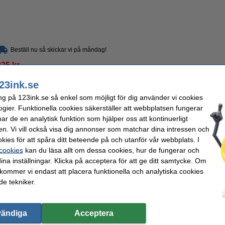
Beställ nu så skickar vi på måndag!
225 kr
80 kr Exkl. 25% Moms
23ink.se
ng på 123ink.se så enkel som möjligt för dig använder vi cookies
ogier. Funktionella cookies säkerställer att webbplatsen fungerar
Beskrivning
r de en analytisk funktion som hjälper oss att kontinuerligt
Fujifilm Instax Wide Film är lämplig för din Fujifilm Instax
Wide
kamera (inte lämplig 
direkt (inom en minut). Du kan omedelbart sätta upp bilder på vänner, semester el
en. Vi vill också visa dig annonser som matchar dina intressen och
väggen eller sätta dom i ett album. Den glansiga beläggningen gör att färgerna blir
kies för att spåra ditt beteende på och utanför vår webbplats. I
Filmpatronen kan placeras i kameran på en gång. Detta paket innehåller 10 ark f
 cookies
kan du läsa allt om dessa cookies, hur de fungerar och
Specifikationer
ina inställningar. Klicka på acceptera för att ge ditt samtycke. Om
Varumärke:
FujiFilm
Ytskikt:
Typ:
Instax Wide
Vattentålig:
 kommer vi endast att placera funktionella och analytiska cookies
Sort:
färgfilm
Lämplig för:
e tekniker.
Pappersformat:
62 x 99 mm
Ram:
Volym:
10 ark
Vårt artikelnr:
140 kr
vändiga
Acceptera
12 kr Exkl. 25% Moms