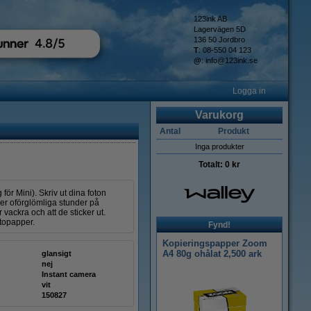
123ink AB
Lagervägen 5D
136 50 Jordbro
T
: 08-550 04 123
@
:
info@123ink.se
Logga in
Varukorg
Antal
Produkt
Inga produkter
Totalt:
0 kr
för Mini). Skriv ut dina foton
ler oförglömliga stunder på
 vackra och att de sticker ut.
otopapper.
Fynd!
Kopieringspapper Zoom
A4 80g ohålat 2,500 ark
glansigt
nej
Instant camera
vit
150827