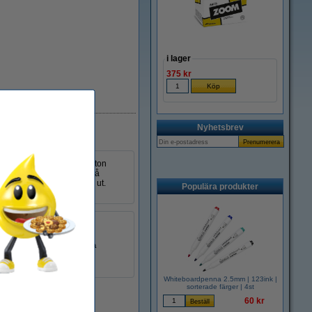
i lager
375 kr
i lager
Nyhetsbrev
för Mini). Skriv ut dina foton
ler oförglömliga stunder på
 vackra och att de sticker ut.
Populära produkter
otopapper.
glansigt
nej
Instant camera
vit
151690
Whiteboardpenna 2.5mm | 123ink |
sorterade färger | 4st
EU-lager
60 kr