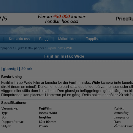
Kontakta oss
Blogg
Målarbilder
Topplista
otopapper
Fujifilm Instax papper
Fujifilm Instax Wide
Fujifilm Instax Wide
 glansigt | 20 ark
Beskrivning
Fujifilm Instax Wide Film är lämplig för din Fujifilm Instax
Wide
kamera (inte lämplig 
direkt (inom en minut). Du kan omedelbart sätta upp bilder på vänner, semester el
väggen eller sätta dom i ett album. Den glansiga beläggningen gör att färgerna blir
Filmpatronen kan placeras i kameran på en gång. Detta paket innehåller 20 ark f
Specifikationer
Varumärke:
FujiFilm
Ytskikt:
Typ:
Instax Wide
Vattentålig:
Sort:
färgfilm
Lämplig för:
Pappersformat:
62 x 99 mm
Ram:
Volym:
20 ark
Vårt artikelnr: