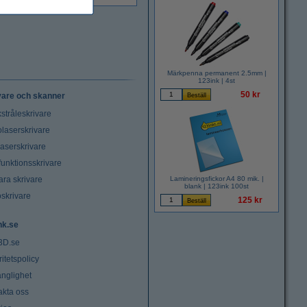
Märkpenna permanent 2.5mm |
123ink | 4st
50 kr
vare och skanner
stråleskrivare
laserskrivare
laserskrivare
funktionsskrivare
ara skrivare
Lamineringsfickor A4 80 mik. |
blank | 123ink 100st
oskrivare
125 kr
nk.se
3D.se
ritetspolicy
änglighet
akta oss