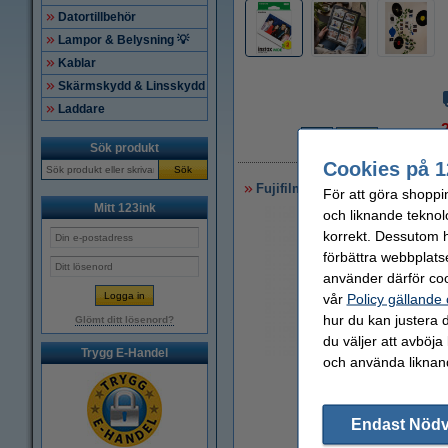
Datortillbehör
Lampor & Belysning 💡
Kablar
Skärmskydd & Linsskydd
Laddare
Sök produkt
1
Cookies på 1
Sök
Fujifilm Instax WIDE | 10 ark
För att göra shoppi
Mitt 123ink
och liknande teknol
korrekt. Dessutom ha
förbättra webbplats
använder därför coo
vår
Policy gällande
hur du kan justera d
Glömt ditt lösenord?
du väljer att avböja
Trygg E-Handel
och använda liknand
Zoom
Endast Nöd
1