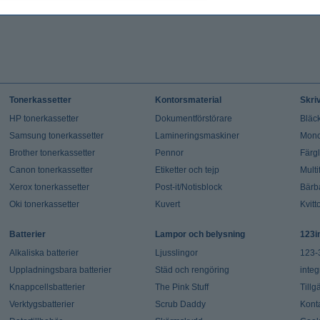
Tonerkassetter
Kontorsmaterial
Skri
HP tonerkassetter
Dokumentförstörare
Bläck
Samsung tonerkassetter
Lamineringsmaskiner
Mono
Brother tonerkassetter
Pennor
Färg
Canon tonerkassetter
Etiketter och tejp
Multi
Xerox tonerkassetter
Post-it/Notisblock
Bärb
Oki tonerkassetter
Kuvert
Kvitt
Batterier
Lampor och belysning
123i
Alkaliska batterier
Ljusslingor
123-
Uppladningsbara batterier
Städ och rengöring
integ
Knappcellsbatterier
The Pink Stuff
Tillg
Verktygsbatterier
Scrub Daddy
Kont