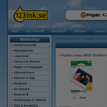
Hem
Om 123ink AB
Information
Köpvillkor
Leverans
Hem
Kontorsmaterial
Fotopapper
Instax f
Webbshop
Kontorsmaterial
Bläckpatroner
Fujifilm Instax WIDE 62x99mm |
Lasertoner
Skrivare & Skanner
Papper & Fotopapper
Etikettskrivare
Etiketter & Tejp
Färgband
3D-filament
Batterier🔋
Zoom
Kaffemaskin & Tillbehör
Städ & Rengöring