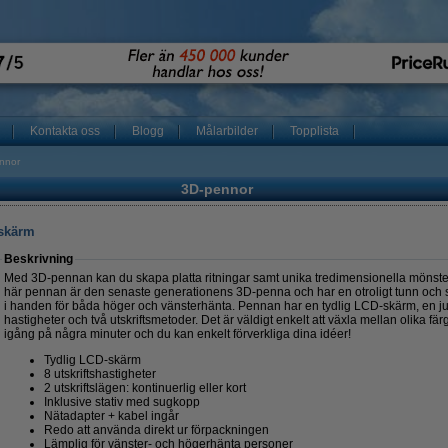
Kontakta oss
Blogg
Målarbilder
Topplista
nnor
3D-pennor
skärm
Beskrivning
Med 3D-pennan kan du skapa platta ritningar samt unika tredimensionella mönster
här pennan är den senaste generationens 3D-penna och har en otroligt tunn och 
i handen för båda höger och vänsterhänta. Pennan har en tydlig LCD-skärm, en just
hastigheter och två utskriftsmetoder. Det är väldigt enkelt att växla mellan olika f
igång på några minuter och du kan enkelt förverkliga dina idéer!
Tydlig LCD-skärm
8 utskriftshastigheter
2 utskriftslägen: kontinuerlig eller kort
Inklusive stativ med sugkopp
Nätadapter + kabel ingår
Redo att använda direkt ur förpackningen
Lämplig för vänster- och högerhänta personer