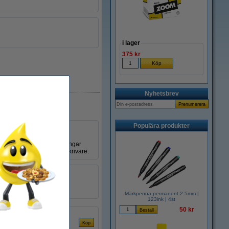
i lager
375 kr
i lager
Nyhetsbrev
Populära produkter
tt. Tryck, design och ritningar
laser- eller bläckstråleskrivare.
12 ark
täckpapper
060862
Märkpenna permanent 2.5mm |
123ink | 4st
50 kr