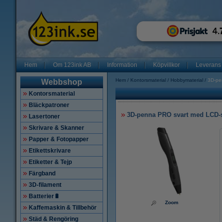
Hem
Om 123ink AB
Information
Köpvillkor
Leverans
Hem
Kontorsmaterial
Hobbymaterial
3D-pe
Webbshop
Kontorsmaterial
Bläckpatroner
3D-penna PRO svart med LCD-
Lasertoner
Skrivare & Skanner
Papper & Fotopapper
Etikettskrivare
Etiketter & Tejp
Färgband
3D-filament
Batterier🔋
Zoom
Kaffemaskin & Tillbehör
Städ & Rengöring