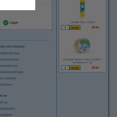
Limstift 40g | 123ink
i lager
29 kr
vare och skanner
stråleskrivare
laserskrivare
Packtejp 50mm x 66m | 123ink |
transparent | 1st
laserskrivare
29 kr
funktionsskrivare
ara skrivare
oskrivare
nk.se
3D.se
ritetspolicy
änglighet