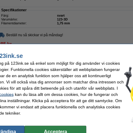
Specifikationer
Färg:
svart
Varumärke:
123-3D
Filamentdiameter:
1,75 mm
Beställ nu så skickar vi på måndag!
385 kr
08 kr Exkl. 25% Moms
23ink.se
90g FSC® | 123ink 12 ark
ng på 123ink.se så enkel som möjligt för dig använder vi cookies
ogier. Funktionella cookies säkerställer att webbplatsen fungerar
Beskrivning
r de en analytisk funktion som hjälper oss att kontinuerligt
Spara upp till
10%
med varumärket 123ink.
en. Vi vill också visa dig annonser som matchar dina intressen och
Detta A4-papper från 123ink är lätt transparent och återger färger på ett naturligt sä
kies för att spåra ditt beteende på och utanför vår webbplats. I
med penna eller bläck har extra effekt. Kan också användas för att skriva ut med en 
 cookies
kan du läsa allt om dessa cookies, hur de fungerar och
Specifikationer
ina inställningar. Klicka på acceptera för att ge ditt samtycke. Om
Varumärke:
123ink
Volym:
Pappersformat:
A4
Sort:
 kommer vi endast att placera funktionella och analytiska cookies
Pappersvikt:
90 g/m²
Vårt artikelnr:
e tekniker.
Behöver du fler?
Köp
60 ark
för endast
vändiga
Acceptera
195 kr