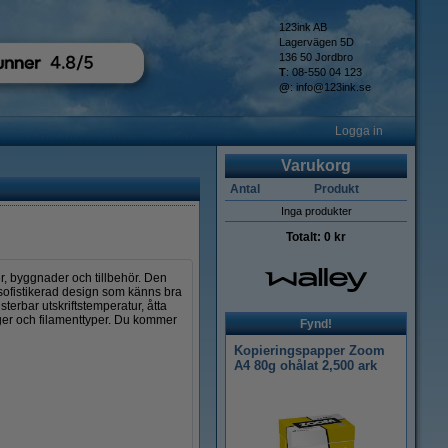
123ink AB
Lagervägen 5D
136 50 Jordbro
T
: 08-550 04 123
@
:
info@123ink.se
Logga in
Varukorg
Antal
Produkt
Inga produkter
Totalt:
0 kr
, byggnader och tillbehör. Den
sofistikerad design som känns bra
erbar utskriftstemperatur, åtta
ärger och filamenttyper. Du kommer
Fynd!
Kopieringspapper Zoom
A4 80g ohålat 2,500 ark