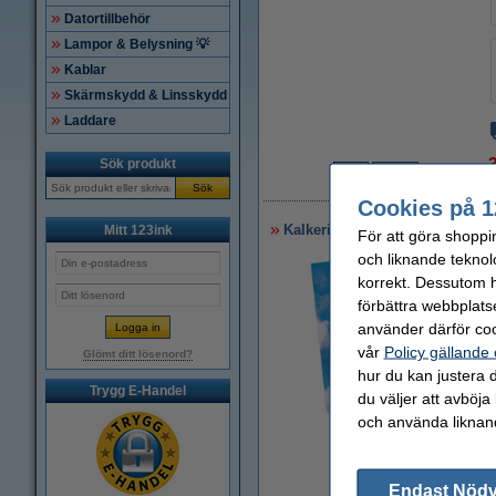
Datortillbehör
Lampor & Belysning 💡
Kablar
Skärmskydd & Linsskydd
Laddare
Sök produkt
3
Sök
Cookies på 1
Kalkeringspapper A4 satinerat 
Mitt 123ink
För att göra shoppi
och liknande teknol
korrekt. Dessutom ha
förbättra webbplats
använder därför coo
vår
Policy gällande
Glömt ditt lösenord?
hur du kan justera d
Trygg E-Handel
du väljer att avböja
och använda liknand
Zoom
Endast Nöd