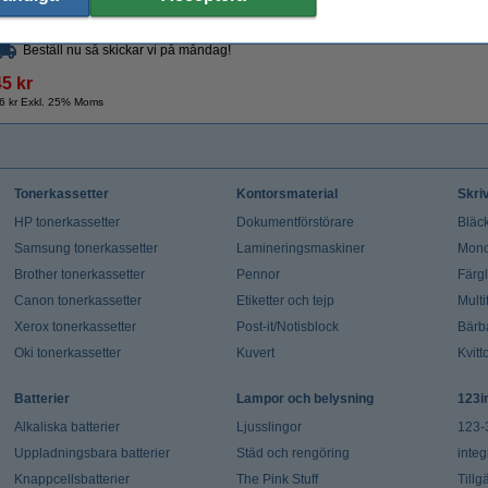
Beställ nu så skickar vi på måndag!
45 kr
6 kr Exkl. 25% Moms
Tonerkassetter
Kontorsmaterial
Skri
HP tonerkassetter
Dokumentförstörare
Bläck
Samsung tonerkassetter
Lamineringsmaskiner
Mono
Brother tonerkassetter
Pennor
Färg
Canon tonerkassetter
Etiketter och tejp
Multi
Xerox tonerkassetter
Post-it/Notisblock
Bärb
Oki tonerkassetter
Kuvert
Kvitt
Batterier
Lampor och belysning
123i
Alkaliska batterier
Ljusslingor
123-
Uppladningsbara batterier
Städ och rengöring
integ
Knappcellsbatterier
The Pink Stuff
Tillg