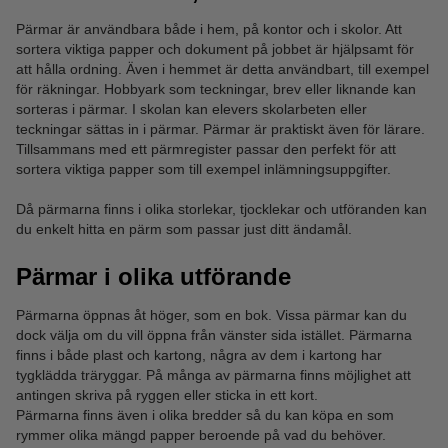
Pärmar är användbara både i hem, på kontor och i skolor. Att
sortera viktiga papper och dokument på jobbet är hjälpsamt för
att hålla ordning. Även i hemmet är detta användbart, till exempel
för räkningar. Hobbyark som teckningar, brev eller liknande kan
sorteras i pärmar. I skolan kan elevers skolarbeten eller
teckningar sättas in i pärmar. Pärmar är praktiskt även för lärare.
Tillsammans med ett pärmregister passar den perfekt för att
sortera viktiga papper som till exempel inlämningsuppgifter.
Då pärmarna finns i olika storlekar, tjocklekar och utföranden kan
du enkelt hitta en pärm som passar just ditt ändamål.
Pärmar i olika utförande
Pärmarna öppnas åt höger, som en bok. Vissa pärmar kan du
dock välja om du vill öppna från vänster sida istället. Pärmarna
finns i både plast och kartong, några av dem i kartong har
tygklädda träryggar. På många av pärmarna finns möjlighet att
antingen skriva på ryggen eller sticka in ett kort.
Pärmarna finns även i olika bredder så du kan köpa en som
rymmer olika mängd papper beroende på vad du behöver.