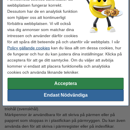
pärmar för EU hål och vill sätta in dina ohålade papper och
webbplatsen fungerar korrekt.
dokument.
Dessutom har de en analytisk funktion
som hjälper oss att kontinuerligt
Ringpärmar
förbättra webbplatsen. Vi vill också
visa dig annonser som matchar dina
Ringpärmar har en enklare och nättare utformning med smalare
intressen och använder därför cookies
rygg än de klassiska gaffelpärmarna. De är i hårdplast och kan
för att spåra ditt beteende på och utanför vår webbplats. I vår
vara praktiska om du inte behöver samla en större mängd ark i
Policy gällande cookies
kan du läsa allt om dessa cookies, hur
dem, samt om du skall bära dem med dig.
de fungerar och hur du kan justera dina inställningar. Klicka på
acceptera för att ge ditt samtycke. Om du väljer att avböja
Produkter passande för pärmar
kommer vi endast att placera funktionella och analytiska
cookies och använda liknande tekniker.
Vi har flerta produkter passande för pärmar. Utöver indexflikar,
pärmregister och plastfickor finner du andra användbara
Acceptera
produkter.
Vi har hålade papper som du kan sätta in direkt i din pärm och vi
Endast Nödvändiga
har även ohålade papper som du själv kan göra hål i. Hålen kan
anpassas efter den pärm du har. Använd hålslag för två hål eller
triohål (svenskhål).
Märkpennor är användbara för att skriva på pärmen eller på
pappret som stoppas in i plastfickan på pärmryggen. Du kan även
använda den för att skriva i pärmregister eller på indexflikar.