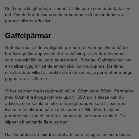
Det finns väldigt många tillbehör till din pärm som underlättar en
del. Om du har dessa produkter kommer ditt användande av
pärmar bli mer effektivt.
Gaffelpärmar
Gaffelpärmar är de vanligaste pärmarna i Sverige. Detta då de
har fyra gafflar anpassade för triohålning, vilket är detsamma
som svenskhålning, som är standard i Sverige. Gaffelpärmar har
en delbar rygg för att de enkelt skall kunna öppnas. De finns i
olika bredder vilket är praktiskt då du kan välja pärm efter mängd
papper du vill sätta in.
Vi har pärmar med ryggbredd 40cm, 60cm samt 80cm. Pärmarna
med 80cm bred rygg rymmer upp till 650 ark! I dessa kan du
arkivera eller samla en större mängd papper, som till exempel
kvitton och fakturor, på ett och samma ställe. Med hjälp av
pärmregister kan du sortera papperna i pärmarna enkelt. Du
slipper då använda flera pärmar.
Har du endast ett mindre antal ark, som recept eller instruktioner