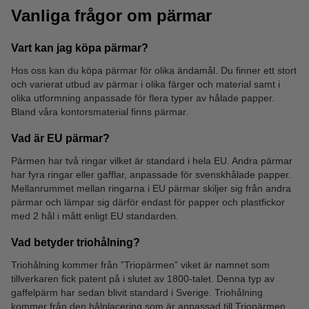
Vanliga frågor om pärmar
Vart kan jag köpa pärmar?
Hos oss kan du köpa pärmar för olika ändamål. Du finner ett stort
och varierat utbud av pärmar i olika färger och material samt i
Märkpennor
Brevkorgar
olika utformning anpassade för flera typer av hålade papper.
Bland våra kontorsmaterial finns pärmar.
Vad är EU pärmar?
Pärmen har två ringar vilket är standard i hela EU. Andra pärmar
har fyra ringar eller gafflar, anpassade för svenskhålade papper.
Mellanrummet mellan ringarna i EU pärmar skiljer sig från andra
pärmar och lämpar sig därför endast för papper och plastfickor
med 2 hål i mått enligt EU standarden.
Vad betyder triohålning?
Triohålning kommer från ”Triopärmen” viket är namnet som
tillverkaren fick patent på i slutet av 1800-talet. Denna typ av
gaffelpärm har sedan blivit standard i Sverige. Triohålning
kommer från den hålplacering som är anpassad till Triopärmen.