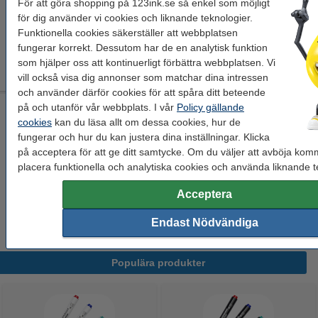
För att göra shopping på 123ink.se så enkel som möjligt
Se specifikationerna och beskrivningen
för dig använder vi cookies och liknande teknologier.
EU-lager
Funktionella cookies säkerställer att webbplatsen
fungerar korrekt. Dessutom har de en analytisk funktion
74 kr
Beställ
som hjälper oss att kontinuerligt förbättra webbplatsen. Vi
vill också visa dig annonser som matchar dina intressen
och använder därför cookies för att spåra ditt beteende
på och utanför vår webbplats. I vår
Policy gällande
Bläckrefill whiteboardpennor | Edding RBTK 25 | 25ml | grön
cookies
kan du läsa allt om dessa cookies, hur de
säkerhetsdatablad
grön
Edding
25 ml
fungerar och hur du kan justera dina inställningar. Klicka
på acceptera för att ge ditt samtycke. Om du väljer att avböja komm
Se specifikationerna och beskrivningen
placera funktionella och analytiska cookies och använda liknande t
EU-lager
Acceptera
74 kr
Beställ
Endast Nödvändiga
Populära produkter