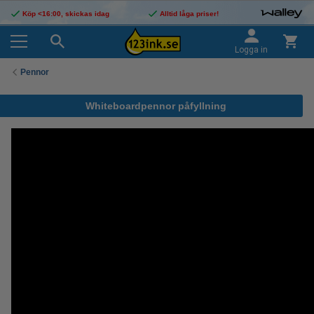
Köp <16:00, skickas idag
Alltid låga priser!
Logga in
Pennor
Whiteboardpennor påfyllning