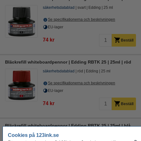
säkerhetsdatablad
svart
Edding
25 ml
Se specifikationerna och beskrivningen
EU-lager
74 kr
Beställ
Bläckrefill whiteboardpennor | Edding RBTK 25 | 25ml | röd
säkerhetsdatablad
röd
Edding
25 ml
Se specifikationerna och beskrivningen
EU-lager
74 kr
Beställ
Bläckrefill whiteboardpennor | Edding RBTK 25 | 25ml | blå
Cookies på 123ink.se
säkerhetsdatablad
blå
Edding
25 ml