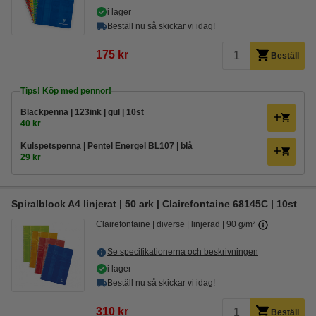
i lager
Beställ nu så skickar vi idag!
175 kr
Beställ
Tips! Köp med pennor!
Bläckpenna | 123ink | gul | 10st
40 kr
Kulspetspenna | Pentel Energel BL107 | blå
29 kr
Spiralblock A4 linjerat | 50 ark | Clairefontaine 68145C | 10st
Clairefontaine
diverse
linjerad
90 g/m²
Se specifikationerna och beskrivningen
i lager
Beställ nu så skickar vi idag!
310 kr
Beställ