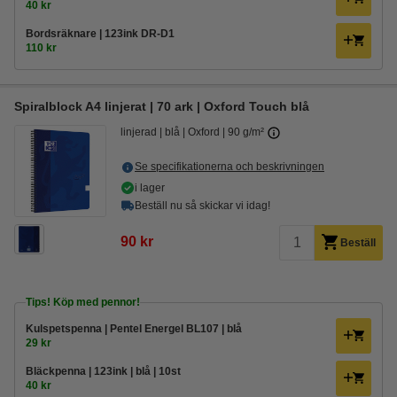
40 kr
Bordsräknare | 123ink DR-D1
110 kr
Spiralblock A4 linjerat | 70 ark | Oxford Touch blå
linjerad
blå
Oxford
90 g/m²
Se specifikationerna och beskrivningen
i lager
Beställ nu så skickar vi idag!
90 kr
Beställ
Tips! Köp med pennor!
Kulspetspenna | Pentel Energel BL107 | blå
29 kr
Bläckpenna | 123ink | blå | 10st
40 kr