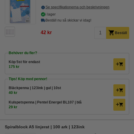
Se specifikationerna och beskrivningen
i lager
Beställ nu så skickar vi idag!
42 kr
Beställ
Behöver du fler?
Köp
5st
för endast
175 kr
Tips! Köp med pennor!
Bläckpenna | 123ink | gul | 10st
40 kr
Kulspetspenna | Pentel Energel BL107 | blå
29 kr
Spiralblock A5 linjerat | 100 ark | 123ink