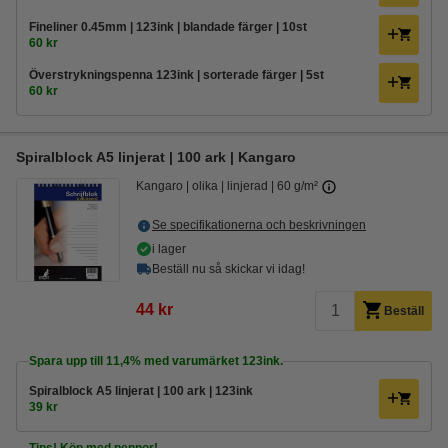
Fineliner 0.45mm | 123ink | blandade färger | 10st
60 kr
Överstrykningspenna 123ink | sorterade färger | 5st
60 kr
Spiralblock A5 linjerat | 100 ark | Kangaro
Kangaro
olika
linjerad
60 g/m²
Se specifikationerna och beskrivningen
i lager
Beställ nu så skickar vi idag!
44 kr
Beställ
Spara upp till
11,4%
med varumärket 123ink.
Spiralblock A5 linjerat | 100 ark | 123ink
39 kr