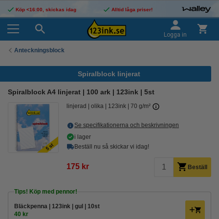
Köp <16:00, skickas idag
Alltid låga priser!
Logga in
Anteckningsblock
Spiralblock linjerat
Spiralblock A4 linjerat | 100 ark | 123ink | 5st
linjerad
olika
123ink
70 g/m²
Se specifikationerna och beskrivningen
i lager
Beställ nu så skickar vi idag!
175 kr
Beställ
Tips! Köp med pennor!
Bläckpenna | 123ink | gul | 10st
40 kr