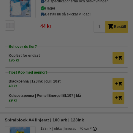
Se specifikationerna och beskrivningen
i lager
Beställ nu så skickar vi idag!
44 kr
Beställ
Behöver du fler?
Köp
5st
för endast
195 kr
Tips! Köp med pennor!
Bläckpenna | 123ink | gul | 10st
40 kr
Kulspetspenna | Pentel Energel BL107 | blå
29 kr
Spiralblock A4 linjerat | 100 ark | 123ink
123ink
olika
linjerad
70 g/m²