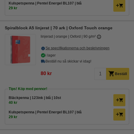
Kulspetspenna | Pentel Energel BL107 | blå
29 kr
Spiralblock A5 linjerat | 70 ark | Oxford Touch orange
linjerad
orange
Oxford
90 g/m²
Se specifikationerna och beskrivningen
i lager
Beställ nu så skickar vi idag!
80 kr
Beställ
Tips! Köp med pennor!
Bläckpenna | 123ink | blå | 10st
40 kr
Kulspetspenna | Pentel Energel BL107 | blå
29 kr