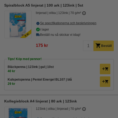
Spiralblock A5 linjerat | 100 ark | 123ink | 5st
linjerad
olika
123ink
70 g/m²
Se specifikationerna och beskrivningen
i lager
Beställ nu så skickar vi idag!
175 kr
Beställ
Tips! Köp med pennor!
Bläckpenna | 123ink | gul | 10st
40 kr
Kulspetspenna | Pentel Energel BL107 | blå
29 kr
Kollegieblock A4 linjerat | 80 ark | 123ink
123ink
olika
linjerad
70 g/m²