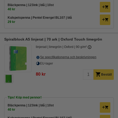
Bläckpenna | 123ink | blå | 10st
40 kr
Kulspetspenna | Pentel Energel BL107 | blå
29 kr
Spiralblock A5 linjerat | 70 ark | Oxford Touch limegrön
linjerad
limegrön
Oxford
90 g/m²
Se specifikationerna och beskrivningen
EU-lager
80 kr
Beställ
Tips! Köp med pennor!
Bläckpenna | 123ink | blå | 10st
40 kr