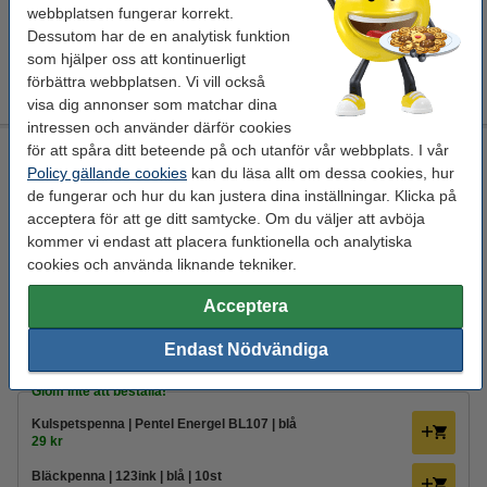
Bläckpenna | 123ink | gul | 10st
webbplatsen fungerar korrekt.
40 kr
Dessutom har de en analytisk funktion
som hjälper oss att kontinuerligt
Kulspetspenna | Pentel Energel BL107 | blå
29 kr
förbättra webbplatsen. Vi vill också
visa dig annonser som matchar dina
intressen och använder därför cookies
för att spåra ditt beteende på och utanför vår webbplats. I vår
Spiralblock A4 linjerat | 70 ark | Oxford Black n' Red
Policy gällande cookies
kan du läsa allt om dessa cookies, hur
Oxford
spiralblock
linjerad
svart röd
de fungerar och hur du kan justera dina inställningar. Klicka på
acceptera för att ge ditt samtycke. Om du väljer att avböja
Se specifikationerna och beskrivningen
kommer vi endast att placera funktionella och analytiska
EU-lager
cookies och använda liknande tekniker.
150 kr
Beställ
Acceptera
3
Endast Nödvändiga
Glöm inte att beställa!
Kulspetspenna | Pentel Energel BL107 | blå
29 kr
Bläckpenna | 123ink | blå | 10st