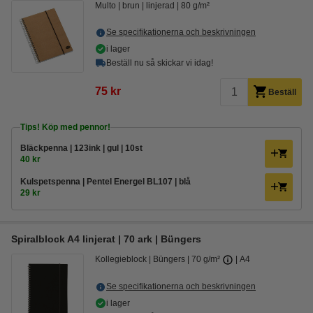
Multo
brun
linjerad
80 g/m²
Se specifikationerna och beskrivningen
i lager
Beställ nu så skickar vi idag!
75 kr
Beställ
Tips! Köp med pennor!
Bläckpenna | 123ink | gul | 10st
40 kr
Kulspetspenna | Pentel Energel BL107 | blå
29 kr
Spiralblock A4 linjerat | 70 ark | Büngers
Kollegieblock
Büngers
70 g/m²
A4
Se specifikationerna och beskrivningen
i lager