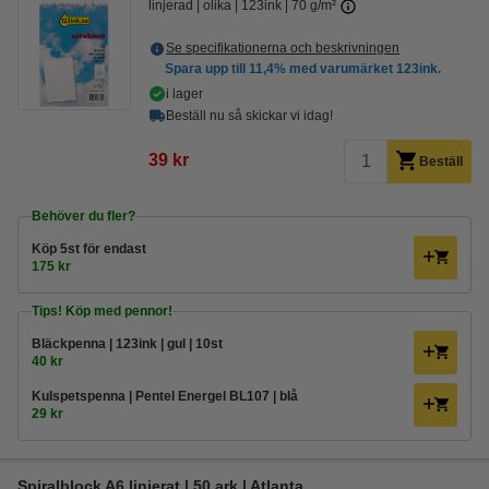
linjerad
olika
123ink
70 g/m²
Se specifikationerna och beskrivningen
Spara upp till
11,4%
med varumärket 123ink.
i lager
Beställ nu så skickar vi idag!
39 kr
Beställ
Behöver du fler?
Köp
5st
för endast
175 kr
Tips! Köp med pennor!
Bläckpenna | 123ink | gul | 10st
40 kr
Kulspetspenna | Pentel Energel BL107 | blå
29 kr
Spiralblock A6 linjerat | 50 ark | Atlanta