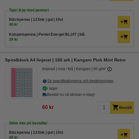
Tips! Köp med pennor!
Bläckpenna | 123ink | gul | 10st
40 kr
Kulspetspenna | Pentel Energel BL107 | blå
29 kr
Spiralblock A4 linjerat | 160 ark | Kangaro Pink Mint Retro
linjerad
rosa / blå
Kangaro
60 g/m²
Se specifikationerna och beskrivningen
i lager
Beställ nu så skickar vi idag!
60 kr
Beställ
Glöm inte att beställa!
Bläckpenna | 123ink | gul | 10st
40 kr