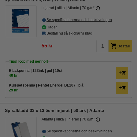
linjerad
olika
Atlanta
70 g/m²
Se specifikationerna och beskrivningen
i lager
Beställ nu så skickar vi idag!
55 kr
Beställ
Tips! Köp med pennor!
Bläckpenna | 123ink | gul | 10st
40 kr
Kulspetspenna | Pentel Energel BL107 | blå
29 kr
Spiralkladd 33 x 13,5cm linjerat | 50 ark | Atlanta
Atlanta
olika
linjerad
70 g/m²
Se specifikationerna och beskrivningen