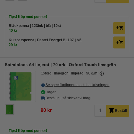
Tips! Köp med pennor!
Bläckpenna | 123ink | blå | 10st
40 kr
Kulspetspenna | Pentel Energel BL107 | blå
29 kr
Spiralblock A4 linjerat | 70 ark | Oxford Touch limegrön
Oxford
limegrön
linjerad
90 g/m²
Se specifikationerna och beskrivningen
i lager
Beställ nu så skickar vi idag!
90 kr
Beställ
Tips! Köp med pennor!