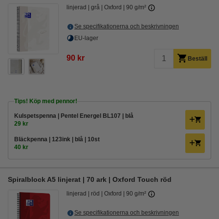
linjerad
grå
Oxford
90 g/m²
Se specifikationerna och beskrivningen
EU-lager
90 kr
Beställ
Tips! Köp med pennor!
Kulspetspenna | Pentel Energel BL107 | blå
29 kr
Bläckpenna | 123ink | blå | 10st
40 kr
Spiralblock A5 linjerat | 70 ark | Oxford Touch röd
linjerad
röd
Oxford
90 g/m²
Se specifikationerna och beskrivningen