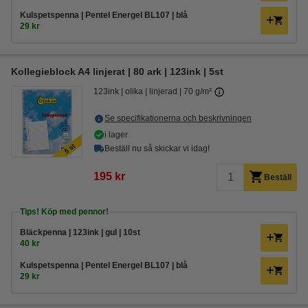
Kulspetspenna | Pentel Energel BL107 | blå
29 kr
Kollegieblock A4 linjerat | 80 ark | 123ink | 5st
123ink
olika
linjerad
70 g/m²
Se specifikationerna och beskrivningen
i lager
Beställ nu så skickar vi idag!
195 kr
Beställ
Tips! Köp med pennor!
Bläckpenna | 123ink | gul | 10st
40 kr
Kulspetspenna | Pentel Energel BL107 | blå
29 kr