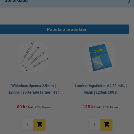
Spiralkladd
Populära produkter
Whiteboardpenna 2.5mm |
Lamineringsfickor A4 80 mik. |
123ink | sorterade färger | 4st
blank | 123ink 100st
60 kr
125 kr
Inkl. 25% Moms
Inkl. 25% Moms