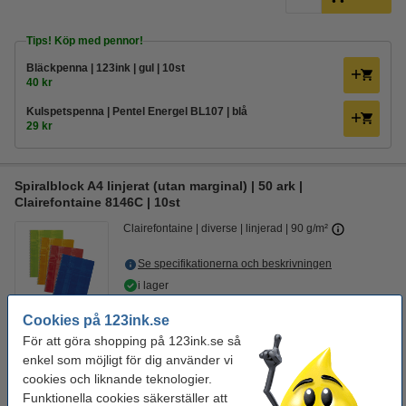
Tips! Köp med pennor!
Bläckpenna | 123ink | gul | 10st
40 kr
Kulspetspenna | Pentel Energel BL107 | blå
29 kr
​​​​​​​Spiralblock A4 linjerat (utan marginal) | 50 ark |
Clairefontaine 8146C | 10st
Clairefontaine
diverse
linjerad
90 g/m²
Se specifikationerna och beskrivningen
i lager
Beställ nu så skickar vi idag!
Cookies på 123ink.se
425 kr
För att göra shopping på 123ink.se så
Beställ
enkel som möjligt för dig använder vi
cookies och liknande teknologier.
Tips! Köp med pennor!
Funktionella cookies säkerställer att