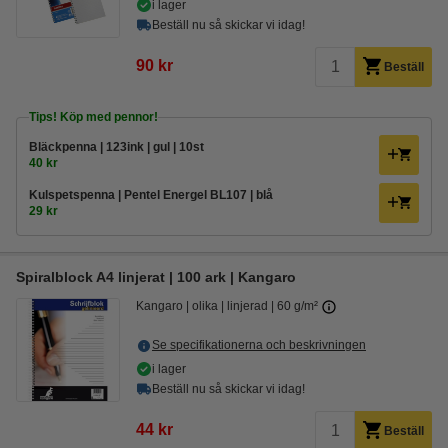
i lager
Beställ nu så skickar vi idag!
90 kr
Beställ
Tips! Köp med pennor!
Bläckpenna | 123ink | gul | 10st
40 kr
Kulspetspenna | Pentel Energel BL107 | blå
29 kr
Spiralblock A4 linjerat | 100 ark | Kangaro
Kangaro
olika
linjerad
60 g/m²
Se specifikationerna och beskrivningen
i lager
Beställ nu så skickar vi idag!
44 kr
Beställ