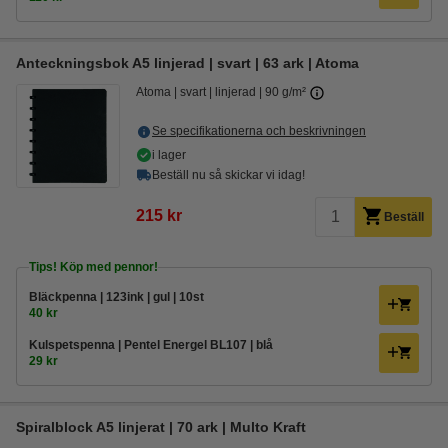
Anteckningsbok A5 linjerad | svart | 63 ark | Atoma
Atoma
svart
linjerad
90 g/m²
Se specifikationerna och beskrivningen
i lager
Beställ nu så skickar vi idag!
215 kr
Beställ
Tips! Köp med pennor!
Bläckpenna | 123ink | gul | 10st
40 kr
Kulspetspenna | Pentel Energel BL107 | blå
29 kr
Spiralblock A5 linjerat | 70 ark | Multo Kraft