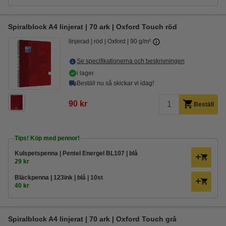
Spiralblock A4 linjerat | 70 ark | Oxford Touch röd
linjerad
röd
Oxford
90 g/m²
Se specifikationerna och beskrivningen
i lager
Beställ nu så skickar vi idag!
90 kr
Beställ
Tips! Köp med pennor!
Kulspetspenna | Pentel Energel BL107 | blå
29 kr
Bläckpenna | 123ink | blå | 10st
40 kr
Spiralblock A4 linjerat | 70 ark | Oxford Touch grå