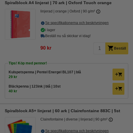
Spiralblock A4 linjerat | 70 ark | Oxford Touch orange
linjerad
orange
Oxford
90 g/m²
Se specifikationerna och beskrivningen
i lager
Beställ nu så skickar vi idag!
90 kr
Beställ
Tips! Köp med pennor!
Kulspetspenna | Pentel Energel BL107 | blå
29 kr
Bläckpenna | 123ink | blå | 10st
40 kr
Spiralblock A5+ linjerat | 60 ark | Clairefontaine 883C | 5st
Clairefontaine
diverse
linjerad
90 g/m²
Se specifikationerna och beskrivningen