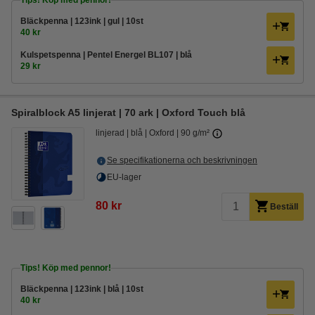
Tips! Köp med pennor!
Bläckpenna | 123ink | gul | 10st
40 kr
Kulspetspenna | Pentel Energel BL107 | blå
29 kr
Spiralblock A5 linjerat | 70 ark | Oxford Touch blå
linjerad
blå
Oxford
90 g/m²
Se specifikationerna och beskrivningen
EU-lager
80 kr
Beställ
Tips! Köp med pennor!
Bläckpenna | 123ink | blå | 10st
40 kr