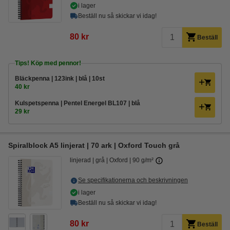
i lager
Beställ nu så skickar vi idag!
80 kr
Beställ
Tips! Köp med pennor!
Bläckpenna | 123ink | blå | 10st
40 kr
Kulspetspenna | Pentel Energel BL107 | blå
29 kr
Spiralblock A5 linjerat | 70 ark | Oxford Touch grå
linjerad
grå
Oxford
90 g/m²
Se specifikationerna och beskrivningen
i lager
Beställ nu så skickar vi idag!
80 kr
Beställ