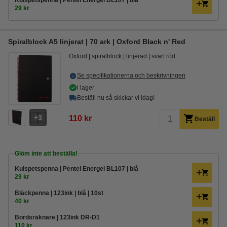
Kulspetspenna | Pentel Energel BL107 | blå
29 kr
Spiralblock A5 linjerat | 70 ark | Oxford Black n' Red
Oxford
spiralblock
linjerad
svart röd
Se specifikationerna och beskrivningen
i lager
Beställ nu så skickar vi idag!
3
110 kr
Beställ
Glöm inte att beställa!
Kulspetspenna | Pentel Energel BL107 | blå
29 kr
Bläckpenna | 123ink | blå | 10st
40 kr
Bordsräknare | 123ink DR-D1
110 kr