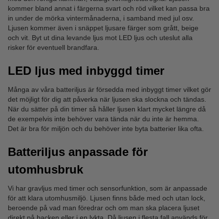
kommer bland annat i färgerna svart och röd vilket kan passa bra
in under de mörka vintermånaderna, i samband med jul osv.
Ljusen kommer även i snäppet ljusare färger som grått, beige
och vit. Byt ut dina levande ljus mot LED ljus och uteslut alla
risker för eventuell brandfara.
LED ljus med inbyggd timer
Många av våra batteriljus är försedda med inbyggt timer vilket gör
det möjligt för dig att påverka när ljusen ska slockna och tändas.
När du sätter på din timer så håller ljusen klart mycket längre då
de exempelvis inte behöver vara tända när du inte är hemma.
Det är bra för miljön och du behöver inte byta batterier lika ofta.
Batteriljus anpassade för
utomhusbruk
Vi har gravljus med timer och sensorfunktion, som är anpassade
för att klara utomhusmiljö. Ljusen finns både med och utan lock,
beroende på vad man föredrar och om man ska placera ljuset
direkt på backen eller i en lykta. Då ljusen i flesta fall används för