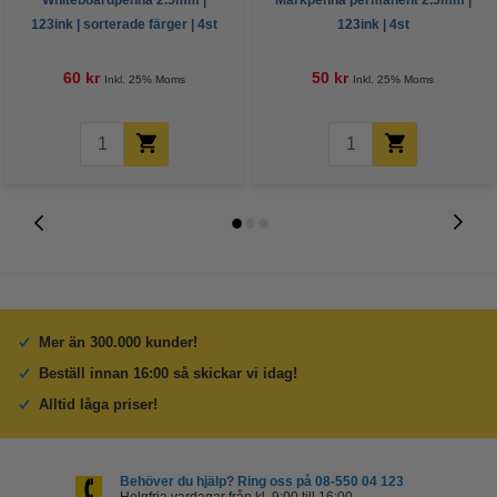
123ink | sorterade färger | 4st
123ink | 4st
60 kr
50 kr
Inkl. 25% Moms
Inkl. 25% Moms
Mer än 300.000 kunder!
Beställ innan 16:00 så skickar vi idag!
Alltid låga priser!
Behöver du hjälp? Ring oss på 08-550 04 123
Helgfria vardagar från kl. 9:00 till 16:00