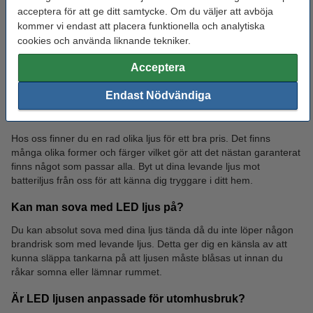
acceptera för att ge ditt samtycke. Om du väljer att avböja
AAA
AA
kommer vi endast att placera funktionella och analytiska
cookies och använda liknande tekniker.
Acceptera
Vanliga frågor om LED ljus
Endast Nödvändiga
Vart hittar jag billiga LED ljus?
Hos oss finner du en rad olika ljus för ett bra pris. Det finns
många olika former och färger vilket gör att det nästan garanterat
Knappcellsbatterier
Solcell
finns något som passar alla. Byt ut dina levande ljus mot
batteriljus från oss för att känna dig tryggare i ditt hem.
Kan man sova med LED ljus på?
Du kan absolut sova med dina ljus tända då du inte löper någon
brandrisk som med levande ljus. Detta ger dig en känsla av att
kunna släppa tankarna på att ljusen måste blåsas ut innan du
råkar somna eller lämnar rummet.
Är LED ljusen anpassade för utomhusbruk?