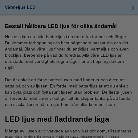
Värmeljus LED
Beställ hållbara LED ljus för olika ändamål
Hos oss kan du hitta batteriljus i en rad olika former och färger.
Du kommer förhoppningsvis hitta något som passar dig och ditt
ändamål. Bland våra ljus finner du antikljus, värmeljus och även
blockljus, beroende på vad du föredrar. Alla våra LED ljus är
utrustade med verklighetstrogna lågor för att höja mysfaktorn
rejält.
Det är enkelt att förse batteriljusen med batterier och även att
sätta på och av ljusen. En fördel med batteriljus är att du enkelt
kan byta plats och flytta runt ljusen utan problem. De flesta ljusen
är försedda med timer vilket gör att du slipper tänka på att tända
och släcka ljusen när du går hemifrån eller kommer hem.
LED ljus med fladdrande låga
Många av ljusen är tillverkade av vax vilket gör dom, tillsammans
med den rörliga flamman, väldigt verklighetstrogna. Ljusen