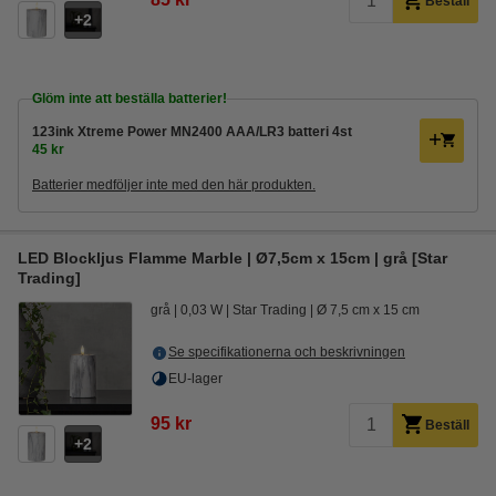
Beställ
2
Glöm inte att beställa batterier!
123ink Xtreme Power MN2400 AAA/LR3 batteri 4st
45 kr
Batterier medföljer inte med den här produkten.
LED Blockljus Flamme Marble | Ø7,5cm x 15cm | grå [Star
Trading]
grå
0,03 W
Star Trading
Ø 7,5 cm x 15 cm
Se specifikationerna och beskrivningen
EU-lager
95 kr
Beställ
2