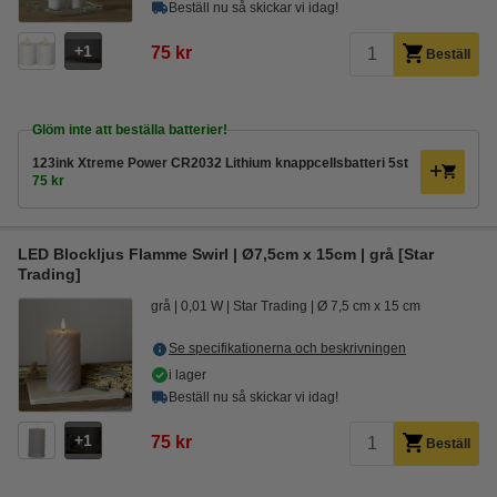
Beställ nu så skickar vi idag!
1
75 kr
Beställ
Glöm inte att beställa batterier!
123ink Xtreme Power CR2032 Lithium knappcellsbatteri 5st
75 kr
LED Blockljus Flamme Swirl | Ø7,5cm x 15cm | grå [Star
Trading]
grå
0,01 W
Star Trading
Ø 7,5 cm x 15 cm
Se specifikationerna och beskrivningen
i lager
Beställ nu så skickar vi idag!
1
75 kr
Beställ