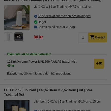
vit
0,03 W
Star Trading
Ø 7,5 cm x 18 cm
Se specifikationerna och beskrivningen
i lager
Beställ nu så skickar vi idag!
2
80 kr
Beställ
Glöm inte att beställa batterier!
123ink Xtreme Power MN1500 AA/LR6 batteri 4st
45 kr
Batterier medföljer inte med den här produkten.
LED Blockljus Paul | Ø7,5-10cm x 7,5-15cm | vit [Star
Trading] 5st
elfenben
0,02 W
Star Trading
Ø 10 cm x 15 cm