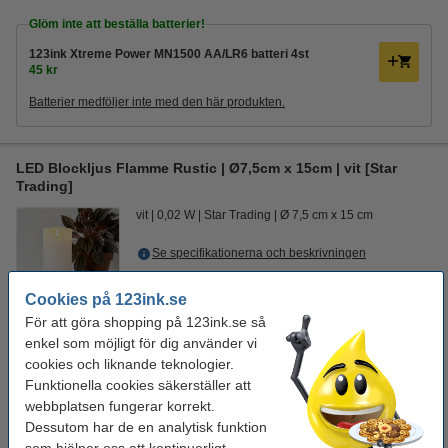
Glöm inte att beställa batterier!
123ink Xtreme Power MN1500 AA/LR6 batteri 4st
45 kr
Batterier medföljer inte med den här produkten.
LED Blockljus Flamme Rustic | Ø7,5cm x 15cm | vit [Star
Trading]
vit
0,02 W
Star Trading
Ø 7,5 cm x 15 cm
Se specifikationerna och beskrivningen
70 kr
Visa alternativ
Cookies på 123ink.se
För att göra shopping på 123ink.se så
För tillfället slut
1
enkel som möjligt för dig använder vi
cookies och liknande teknologier.
Funktionella cookies säkerställer att
webbplatsen fungerar korrekt.
Glöm inte att beställa batterier!
Dessutom har de en analytisk funktion
123ink Xtreme Power MN1500 AA/LR6 batteri 4st