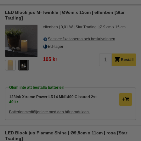
LED Blockljus M-Twinkle | Ø9cm x 15cm | elfenben [Star
Trading]
elfenben
0,01 W
Star Trading
Ø 9 cm x 15 cm
Se specifikationerna och beskrivningen
EU-lager
105 kr
Beställ
1
Glöm inte att beställa batterier!
123ink Xtreme Power LR14 MN1400 C batteri 2st
40 kr
Batterier medföljer inte med den här produkten.
LED Blockljus Flamme Shine | Ø9,5cm x 11cm | rosa [Star
Trading]