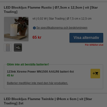
LED Blockljus Flamme Rustic | Ø7,5cm x 12,5cm | vit [Star
Trading]
vit
0,02 W
Star Trading
Ø 7,5 cm x 12,5 cm
Se specifikationerna och beskrivningen
65 kr
Visa alternativ
För tillfället slut
1
Glöm inte att beställa batterier!
123ink Xtreme Power MN1500 AA/LR6 batteri 4st
45 kr
Batterier medföljer inte med den här produkten.
LED Blockljus Flamme Twinkle | Ø4cm x 6cm | vit [Star
Trading] 2st