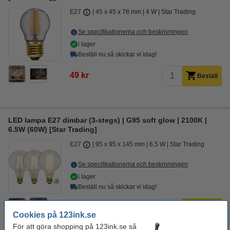
E27
45 x 45 x 78 mm
4 W
Star Trading
Se specifikationerna och beskrivningen
i lager
Beställ nu så skickar vi idag!
49 kr
Beställ
LED lampa E27 dimbar (3-stegs) | G95 soft glow | 2100K |
6.5W (60W) [Star Trading]
E27
95 x 95 x 145 mm
6,5 W
Star Trading
Se specifikationerna och beskrivningen
i lager
Beställ nu så skickar vi idag!
1
84 kr
Beställ
Cookies på 123ink.se
För att göra shopping på 123ink.se så