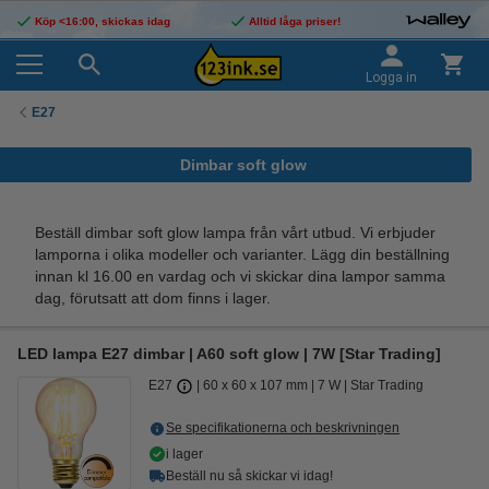
Köp <16:00, skickas idag
Alltid låga priser!
Logga in
E27
Dimbar soft glow
Beställ dimbar soft glow lampa från vårt utbud. Vi erbjuder
lamporna i olika modeller och varianter. Lägg din beställning
innan kl 16.00 en vardag och vi skickar dina lampor samma
dag, förutsatt att dom finns i lager.
LED lampa E27 dimbar | A60 soft glow | 7W [Star Trading]
E27
60 x 60 x 107 mm
7 W
Star Trading
Se specifikationerna och beskrivningen
i lager
Beställ nu så skickar vi idag!