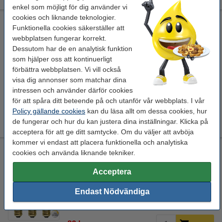
enkel som möjligt för dig använder vi
cookies och liknande teknologier.
LED lampa E27 dimbar | ST64 | soft glow | 3.6W [Star
Funktionella cookies säkerställer att
Trading]
webbplatsen fungerar korrekt.
E27
64 x 64 x 142 mm
transparent
Star Trading
Dessutom har de en analytisk funktion
som hjälper oss att kontinuerligt
Se specifikationerna och beskrivningen
förbättra webbplatsen. Vi vill också
i lager
visa dig annonser som matchar dina
Beställ nu så skickar vi idag!
intressen och använder därför cookies
för att spåra ditt beteende på och utanför vår webbplats. I vår
75 kr
Beställ
Policy gällande cookies
kan du läsa allt om dessa cookies, hur
de fungerar och hur du kan justera dina inställningar. Klicka på
acceptera för att ge ditt samtycke. Om du väljer att avböja
kommer vi endast att placera funktionella och analytiska
LED lampa E27 dimbar (3-stegs) | ST64 soft glow | 2100K |
cookies och använda liknande tekniker.
6.5W (54W) [Star Trading]
Acceptera
54 W
6.5 W
Ra> 80
-20 till +40 °C
Endast Nödvändiga
Se specifikationerna och beskrivningen
EU-lager