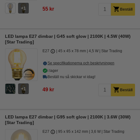
1
55 kr
Beställ
LED lampa E27 dimbar | G45 soft glow | 2100K | 4.5W (40W)
[Star Trading]
E27
45 x 45 x 78 mm
4,5 W
Star Trading
Se specifikationerna och beskrivningen
i lager
Beställ nu så skickar vi idag!
1
49 kr
Beställ
LED lampa E27 dimbar | G95 soft glow | 2100K | 3.6W (30W)
[Star Trading]
E27
95 x 95 x 142 mm
3,6 W
Star Trading