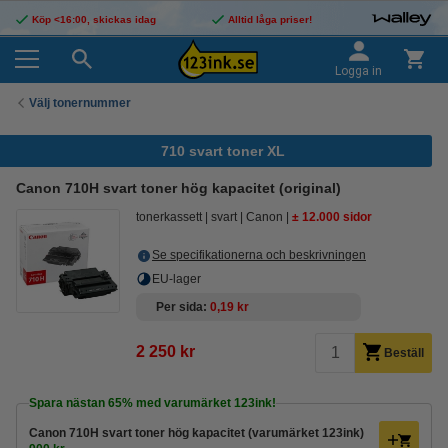
Köp <16:00, skickas idag
Alltid låga priser!
Logga in
Välj tonernummer
710 svart toner XL
Canon 710H svart toner hög kapacitet (original)
tonerkassett
svart
Canon
± 12.000 sidor
Se specifikationerna och beskrivningen
EU-lager
Per sida
0,19 kr
2 250 kr
Beställ
Spara nästan
65%
med varumärket 123ink!
Canon 710H svart toner hög kapacitet (varumärket 123ink)