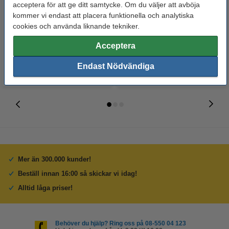
Whiteboardpenna 2.5mm |
Lamineringsfickor A4 80 mik. |
acceptera för att ge ditt samtycke. Om du väljer att avböja
123ink | sorterade färger | 4st
blank | 123ink 100st
kommer vi endast att placera funktionella och analytiska
cookies och använda liknande tekniker.
60 kr
125 kr
Inkl. 25% Moms
Inkl. 25% Moms
Acceptera
Endast Nödvändiga
Mer än 300.000 kunder!
Beställ innan 16:00 så skickar vi idag!
Alltid låga priser!
Behöver du hjälp? Ring oss på 08-550 04 123