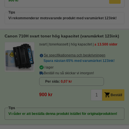
900 kr
Tips
Vi rekommenderar motsvarande produkt med varumärket 123ink!
Canon 710H svart toner hög kapacitet (varumärket 123ink)
svart
tonerkassett
hög kapacitet
± 13.500 sidor
Se specifikationerna och beskrivningen
Spara nästan
65%
med varumärket 123ink!
i lager
Beställ nu så skickar vi imorgon!
Per sida
0,07 kr
900 kr
Beställ
Tips
Vi råder er att beställa denna produkt istället för originalprodukten!