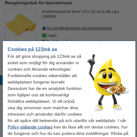
Rengöringsduk för laserskrivare
rengöringsduk för toner
43 x 32 cm (LxB)
gul
999099
Se specifikationerna och beskrivningen
i lager
Beställ nu så skickar vi imorgon!
Cookies på 123ink.se
19 kr
Beställ
För att göra shopping på 123ink.se så
enkel som möjligt för dig använder vi
cookies och liknande teknologier.
Funktionella cookies säkerställer att
Populära produkter
webbplatsen fungerar korrekt.
Dessutom har de en analytisk funktion
som hjälper oss att kontinuerligt
förbättra webbplatsen. Vi vill också
visa dig annonser som matchar dina
intressen och använder därför cookies
för att spåra ditt beteende på och utanför vår webbplats. I vår
Policy gällande cookies
kan du läsa allt om dessa cookies, hur
de fungerar och hur du kan justera dina inställningar. Klicka på