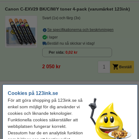
Canon C-EXV29 BK/C/M/Y toner 4-pack (varumärket 123ink)
Svart (1x) och färg (3x)
Se specifikationerna och beskrivningen
i lager
Beställ nu så skickar vi idag!
Per sida
0,02 kr
2 050 kr
Beställ
Rengöringsduk för laserskrivare
Cookies på 123ink.se
rengöringsduk för toner
43 x 32 cm (LxB)
gul
För att göra shopping på 123ink.se så
999099
enkel som möjligt för dig använder vi
cookies och liknande teknologier.
Se specifikationerna och beskrivningen
Funktionella cookies säkerställer att
i lager
webbplatsen fungerar korrekt.
Beställ nu så skickar vi idag!
Dessutom har de en analytisk funktion