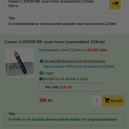
Canon C-EXV29 BK svart toner (varumärket 123ink)
395 kr
Tips
Vi rekommenderar motsvarande produkt med varumärket 123ink!
Canon C-EXV29 BK svart toner (varumärket 123ink)
tonerkassett
svart
123ink
± 42.000 sidor
Se specifikationerna och beskrivningen
Spara nästan
45%
med varumärket 123ink!
i lager
Beställ nu så skickar vi idag!
Per sida
0,01 kr
395 kr
Beställ
Tips
Vi råder er att beställa denna produkt istället för originalprodukten!