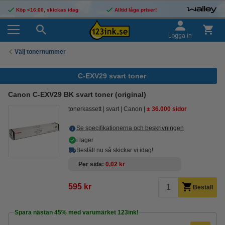
Köp <16:00, skickas idag
Alltid låga priser!
Logga in
Välj tonernummer
C-EXV29 svart toner
Canon C-EXV29 BK svart toner (original)
tonerkassett
svart
Canon
± 36.000 sidor
Se specifikationerna och beskrivningen
i lager
Beställ nu så skickar vi idag!
Per sida
0,02 kr
595 kr
Beställ
Spara nästan
45%
med varumärket 123ink!