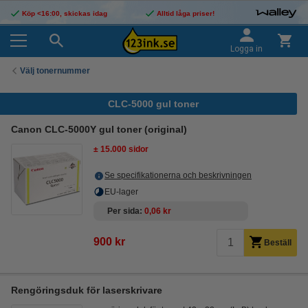
Köp <16:00, skickas idag
Alltid låga priser!
Logga in
Välj tonernummer
CLC-5000 gul toner
Canon CLC-5000Y gul toner (original)
± 15.000 sidor
Se specifikationerna och beskrivningen
EU-lager
Per sida
0,06 kr
900 kr
Beställ
Rengöringsduk för laserskrivare