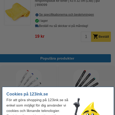
rengöringsduk för toner
43 x 32 cm (LxB)
gul
999099
Se specifikationerna och beskrivningen
i lager
Beställ nu så skickar vi på måndag!
19 kr
Beställ
Populära produkter
Cookies på 123ink.se
För att göra shopping på 123ink.se så
enkel som möjligt för dig använder vi
Whiteboardpenna 2.5mm |
Märkpenna permanent 2.5mm |
cookies och liknande teknologier.
123ink | sorterade färger | 4st
123ink | 4st