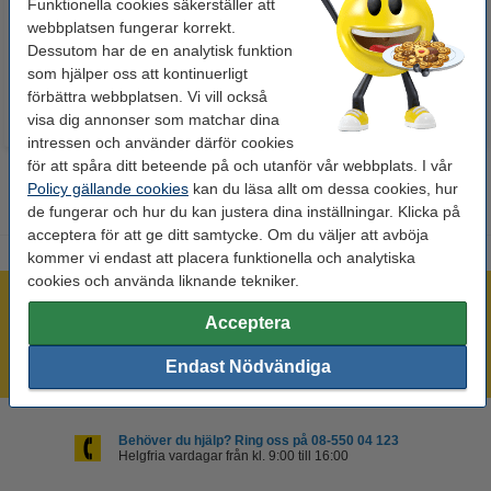
Funktionella cookies säkerställer att
webbplatsen fungerar korrekt.
60 kr
50 kr
Inkl. 25% Moms
Inkl. 25% Moms
Dessutom har de en analytisk funktion
som hjälper oss att kontinuerligt
förbättra webbplatsen. Vi vill också
visa dig annonser som matchar dina
intressen och använder därför cookies
för att spåra ditt beteende på och utanför vår webbplats. I vår
Policy gällande cookies
kan du läsa allt om dessa cookies, hur
de fungerar och hur du kan justera dina inställningar. Klicka på
acceptera för att ge ditt samtycke. Om du väljer att avböja
kommer vi endast att placera funktionella och analytiska
cookies och använda liknande tekniker.
Mer än 300.000 kunder!
Acceptera
Beställ innan 16:00 så skickar vi idag!
Alltid låga priser!
Endast Nödvändiga
Behöver du hjälp? Ring oss på 08-550 04 123
Helgfria vardagar från kl. 9:00 till 16:00