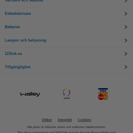
Skrivare och skanner
Etikettskrivare
Batterier
Lampor och belysning
123ink.se
Tillgänglighet
Villkor
Integritet
Cookies
Alla priser är inklusive moms och exklusive fraktkostnader.
This site is protected by reCAPTCHA and the Google
Privacy Policy
and