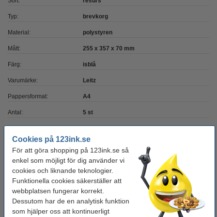
Sort:
resurs
Typ:
brevkorg
Material:
polystyren
Mått:
255 x 357 x 70 mm
Färg:
isblå
Varumärke:
Leitz
Pappersformat:
A4
Antal:
5 st
Cookies på 123ink.se
Glöm inte att beställa!
För att göra shopping på 123ink.se så
Tejphållare 19mm + 8x standard tejp 19mm x
enkel som möjligt för dig använder vi
33m | 123ink | svart
cookies och liknande teknologier.
130 kr
Funktionella cookies säkerställer att
webbplatsen fungerar korrekt.
Pennställ svart fem fack | 123ink
Dessutom har de en analytisk funktion
44 kr
som hjälper oss att kontinuerligt