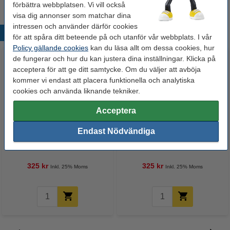
förbättra webbplatsen. Vi vill också
visa dig annonser som matchar dina
intressen och använder därför cookies
Populära produkter
för att spåra ditt beteende på och utanför vår webbplats. I vår
Policy gällande cookies
kan du läsa allt om dessa cookies, hur
de fungerar och hur du kan justera dina inställningar. Klicka på
acceptera för att ge ditt samtycke. Om du väljer att avböja
kommer vi endast att placera funktionella och analytiska
cookies och använda liknande tekniker.
Acceptera
Brevkorg A4 | Leitz 5226 WOW |
Brevkorg A4 | Leitz 5226 WOW |
Endast Nödvändiga
grön | 5st
gul | 5st
325 kr
325 kr
Inkl. 25% Moms
Inkl. 25% Moms