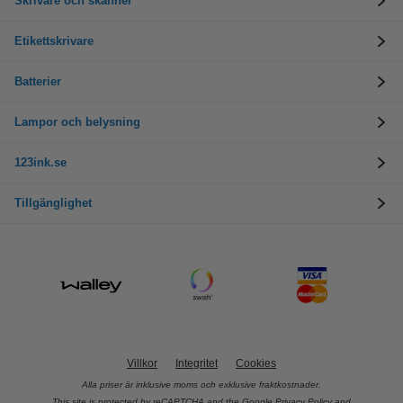
Skrivare och skanner
Etikettskrivare
Batterier
Lampor och belysning
123ink.se
Tillgänglighet
Villkor
Integritet
Cookies
Alla priser är inklusive moms och exklusive fraktkostnader.
This site is protected by reCAPTCHA and the Google
Privacy Policy
and