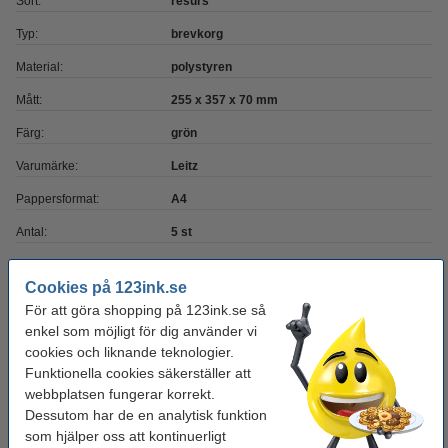
Sort:
resurs
Typ:
brevkorg
Material:
polystyren
Mått:
255 x 357 x 70 mm
Färg:
grön
Varumärke:
Leitz
Pappersformat:
A4
Antal:
5 st
Cookies på 123ink.se
Glöm inte att beställa!
För att göra shopping på 123ink.se så
Tejphållare 19mm + 8x standard tejp 19mm x
enkel som möjligt för dig använder vi
33m | 123ink | svart
cookies och liknande teknologier.
130 kr
Funktionella cookies säkerställer att
webbplatsen fungerar korrekt.
Pennställ vit/grön | Leitz WOW
Dessutom har de en analytisk funktion
105 kr
som hjälper oss att kontinuerligt