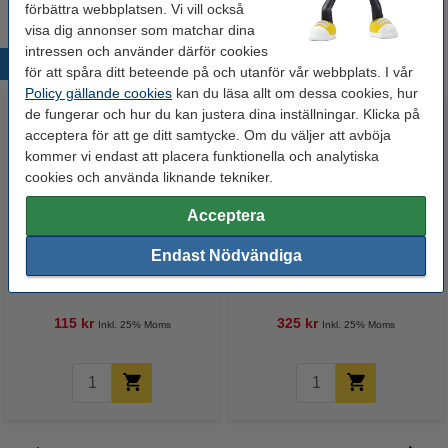
förbättra webbplatsen. Vi vill också
visa dig annonser som matchar dina
intressen och använder därför cookies
Populära produkter
för att spåra ditt beteende på och utanför vår webbplats. I vår
Policy gällande cookies
kan du läsa allt om dessa cookies, hur
de fungerar och hur du kan justera dina inställningar. Klicka på
acceptera för att ge ditt samtycke. Om du väljer att avböja
kommer vi endast att placera funktionella och analytiska
cookies och använda liknande tekniker.
Acceptera
Tidsskriftssamlare | Leitz 6047
Brevkorg A4 | Leitz 5226 WOW |
Endast Nödvändiga
WOW | rosa metallic
rosa metallic | 5st
115 kr
325 kr
Inkl. 25% Moms
Inkl. 25% Moms