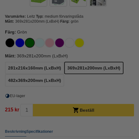
Varumärke:
Leitz
Typ:
medium förvaringslåda
Mått:
369x281x200mm (LxBxH)
Färg:
grön
Färg:
Grön
Mått:
369x281x200mm (LxBxH)
281x216x160mm (LxBxH)
369x281x200mm (LxBxH)
482x369x200mm (LxBxH)
EU-lager
215 kr
Beställ
Beskrivning
Specifikationer