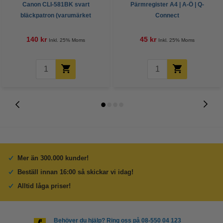
Canon CLI-581BK svart
Pärmregister A4 | A-Ö | Q-
bläckpatron (varumärket
Connect
123ink)
140 kr
45 kr
Inkl. 25% Moms
Inkl. 25% Moms
Mer än 300.000 kunder!
Beställ innan 16:00 så skickar vi idag!
Alltid låga priser!
Behöver du hjälp? Ring oss på 08-550 04 123