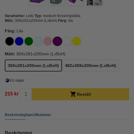
Varumärke:
Leitz
Typ:
medium förvaringslåda
Mått:
369x281x200mm (LxBxH)
Färg:
lila
Färg:
Lila
Mått:
369x281x200mm (LxBxH)
369x281x200mm (LxBxH)
482x369x200mm (LxBxH)
EU-lager
215 kr
Beställ
Beskrivning
Specifikationer
Beskrivning