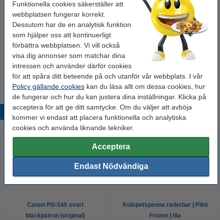
Typ:
medium förvaringslåda
Funktionella cookies säkerställer att
webbplatsen fungerar korrekt.
Mått:
369x281x200mm (LxBxH)
Dessutom har de en analytisk funktion
som hjälper oss att kontinuerligt
Färg:
lila
förbättra webbplatsen. Vi vill också
Material:
PP laminerad hårdplatta
visa dig annonser som matchar dina
intressen och använder därför cookies
Vårt artikelnr:
211748
för att spåra ditt beteende på och utanför vår webbplats. I vår
Policy gällande cookies
kan du läsa allt om dessa cookies, hur
de fungerar och hur du kan justera dina inställningar. Klicka på
acceptera för att ge ditt samtycke. Om du väljer att avböja
Populära produkter
kommer vi endast att placera funktionella och analytiska
cookies och använda liknande tekniker.
Acceptera
Endast Nödvändiga
Canon PG-545 svart
Kulspetspenna raderbar | Pilot
bläckpatron (original)
Frixion | lila