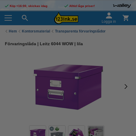
Köp <16:00, skickas idag
Alltid låga priser!
Logga in
Hem
Kontorsmaterial
Transparenta förvaringslådor
Förvaringslåda | Leitz 6044 WOW | lila