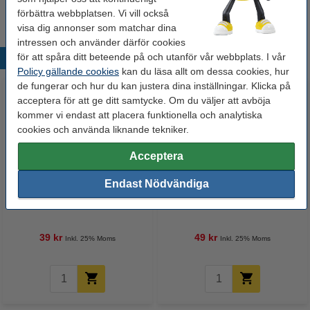
Extra information
förbättra webbplatsen. Vi vill också
Produktblad
visa dig annonser som matchar dina
intressen och använder därför cookies
för att spåra ditt beteende på och utanför vår webbplats. I vår
Populära produkter
Policy gällande cookies
kan du läsa allt om dessa cookies, hur
de fungerar och hur du kan justera dina inställningar. Klicka på
acceptera för att ge ditt samtycke. Om du väljer att avböja
kommer vi endast att placera funktionella och analytiska
cookies och använda liknande tekniker.
Acceptera
Endast Nödvändiga
Rengöringsmedel 500ml | The
Allroundtvål 600ml oparfymerad
Pink Stuff Miracle Cream
| Dax
Cleaner
39 kr
49 kr
Inkl. 25% Moms
Inkl. 25% Moms