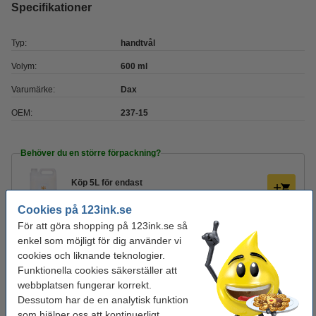
Specifikationer
Typ:
handtvål
Volym:
600 ml
Varumärke:
Dax
OEM:
237-15
Behöver du en större förpackning?
Köp
5L
för endast
250 kr
Cookies på 123ink.se
För att göra shopping på 123ink.se så
Glöm inte att beställa!
enkel som möjligt för dig använder vi
cookies och liknande teknologier.
Hushållspapper 2-lag | 123ink | vit | 2st
Funktionella cookies säkerställer att
29 kr
webbplatsen fungerar korrekt.
Dessutom har de en analytisk funktion
som hjälper oss att kontinuerligt