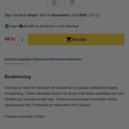
Typ:
handtvål
Volym:
600 ml
Varumärke:
Dax
OEM:
237-15
i lager
Beställ nu så skickar vi på måndag!
49 kr
Beställ
Beskrivning
Specifikationer
Rekommendationer
Beskrivning
Dax tvål är mild och skonsam för händerna och passar utmärkt för daglig
användning. Tvålen återfuktar huden så att den inte torkar samtidigt som den
effektivt och varsamt rengör den. Flaskan med pumpen innehåller 600ml
oparfymerad tvål. Produkten är miljömärkt med Svanen.
​​​​​​​Flaskan innehåller 600ml.