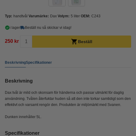
Typ:
handtvål
Varumärke:
Dax
Volym:
5 liter
OEM:
C243
i lager
Beställ nu så skickar vi idag!
250 kr
Beställ
Beskrivning
Specifikationer
Beskrivning
Dax tvål är mild och skonsam för händerna och passar utmärkt för daglig
användning. Tvålen återfuktar huden så att den inte torkar samtidigt som den
effektivt och varsamt rengör den. Produkten är miljömärkt med Svanen.
Dunken innehåller 5L.
Specifikationer