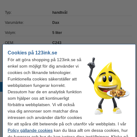
Typ:
handtvål
Varumärke:
Dax
Volym:
5 liter
OEM:
C243
Cookies på 123ink.se
För att göra shopping på 123ink.se så
Extra information
enkel som möjligt för dig använder vi
Produktblad
cookies och liknande teknologier.
Funktionella cookies säkerställer att
webbplatsen fungerar korrekt.
Populära produkter
Dessutom har de en analytisk funktion
som hjälper oss att kontinuerligt
förbättra webbplatsen. Vi vill också
visa dig annonser som matchar dina
intressen och använder därför cookies
för att spåra ditt beteende på och utanför vår webbplats. I vår
Policy gällande cookies
kan du läsa allt om dessa cookies, hur
de fungerar och hur du kan justera dina inställningar. Klicka på