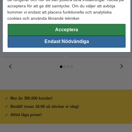
acceptera för att ge ditt samtycke. Om du väljer att avböja
Rengöringsspray 750ml
Toalettrengöring 750ml | The
kommer vi endast att placera funktionella och analytiska
(multifunktionell) | The Pink Stuff
Pink Stuff Miracle Toilet Cleaner
cookies och använda liknande tekniker.
Miracle Multipurpose Cleaner
49 kr
44 kr
Inkl. 25% Moms
Inkl. 25% Moms
Acceptera
Endast Nödvändiga
Mer än 300.000 kunder!
Beställ innan 16:00 så skickar vi idag!
Alltid låga priser!