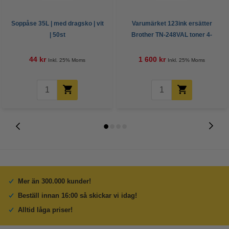
Soppåse 35L | med dragsko | vit
Varumärket 123ink ersätter
| 50st
Brother TN-248VAL toner 4-
pack
44 kr
1 600 kr
Inkl. 25% Moms
Inkl. 25% Moms
Mer än 300.000 kunder!
Beställ innan 16:00 så skickar vi idag!
Alltid låga priser!