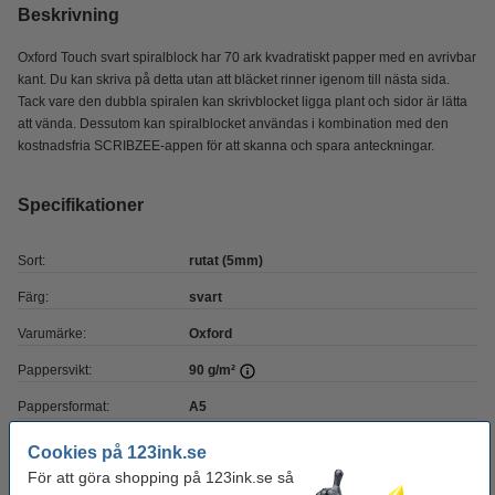
Beskrivning
Oxford Touch svart spiralblock har 70 ark kvadratiskt papper med en avrivbar
kant. Du kan skriva på detta utan att bläcket rinner igenom till nästa sida.
Tack vare den dubbla spiralen kan skrivblocket ligga plant och sidor är lätta
att vända. Dessutom kan spiralblocket användas i kombination med den
kostnadsfria SCRIBZEE-appen för att skanna och spara anteckningar.
Specifikationer
Sort:
rutat (5mm)
Färg:
svart
Varumärke:
Oxford
Pappersvikt:
90 g/m²
Pappersformat:
A5
Antal ark:
70 ark
Cookies på 123ink.se
För att göra shopping på 123ink.se så