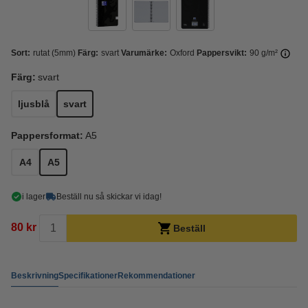
Sort:
rutat (5mm)
Färg:
svart
Varumärke:
Oxford
Pappersvikt:
90 g/m²
Färg:
svart
ljusblå
svart
Pappersformat:
A5
A4
A5
i lager
Beställ nu så skickar vi idag!
80 kr
Beställ
Beskrivning
Specifikationer
Rekommendationer