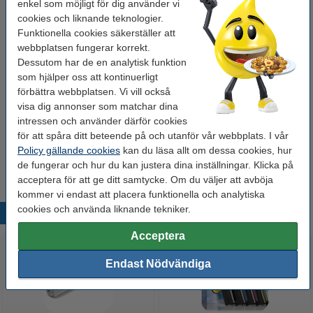
enkel som möjligt för dig använder vi
Glöm inte att beställa!
cookies och liknande teknologier.
Funktionella cookies säkerställer att
Bläckpenna | 123ink | gul | 10st
webbplatsen fungerar korrekt.
40 kr
Dessutom har de en analytisk funktion
som hjälper oss att kontinuerligt
Kulspetspenna | Pentel Energel BL107 | blå
förbättra webbplatsen. Vi vill också
29 kr
visa dig annonser som matchar dina
intressen och använder därför cookies
för att spåra ditt beteende på och utanför vår webbplats. I vår
Bordsräknare | 123ink DR-D1
110 kr
Policy gällande cookies
kan du läsa allt om dessa cookies, hur
de fungerar och hur du kan justera dina inställningar. Klicka på
acceptera för att ge ditt samtycke. Om du väljer att avböja
kommer vi endast att placera funktionella och analytiska
cookies och använda liknande tekniker.
Populära produkter
Acceptera
Endast Nödvändiga