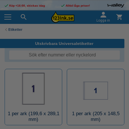
Köp <16:00, skickas idag
Alltid låga priser!
Logga in
Etiketter
Utskrivbara Universaletiketter
1 per ark (199,6 x 289,1
1 per ark (205 x 148,5
mm)
mm)