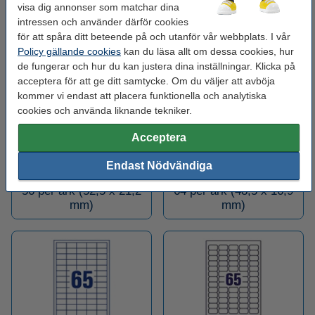
visa dig annonser som matchar dina
intressen och använder därför cookies
för att spåra ditt beteende på och utanför vår webbplats. I vår
51 per ark (70 x 16,9
52 per ark (48 x 21 mm)
Policy gällande cookies
kan du läsa allt om dessa cookies, hur
mm)
de fungerar och hur du kan justera dina inställningar. Klicka på
acceptera för att ge ditt samtycke. Om du väljer att avböja
kommer vi endast att placera funktionella och analytiska
cookies och använda liknande tekniker.
Acceptera
Endast Nödvändiga
56 per ark (52,5 x 21,2
64 per ark (48,5 x 16,9
mm)
mm)