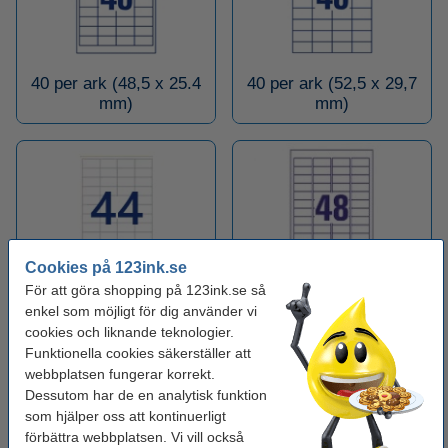
40 per ark (48,5 x 25.4
40 per ark (52,5 x 29,7
mm)
mm)
Cookies på 123ink.se
För att göra shopping på 123ink.se så
44 per ark (48,3 x 25,4
48 per ark (45,7 x 21
enkel som möjligt för dig använder vi
mm)
mm)
cookies och liknande teknologier.
Funktionella cookies säkerställer att
webbplatsen fungerar korrekt.
Dessutom har de en analytisk funktion
som hjälper oss att kontinuerligt
förbättra webbplatsen. Vi vill också