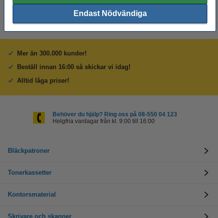
Endast Nödvändiga
Mer än 300.000 kunder!
Beställ innan 16:00 så skickar vi idag!
Alltid låga priser!
Behöver du hjälp? Ring oss på 08-550 04 123
Helgfria vardagar från kl. 9:00 till 16:00
Bläckpatroner
Tonerkassetter
Kontorsmaterial
Skrivare och skanner