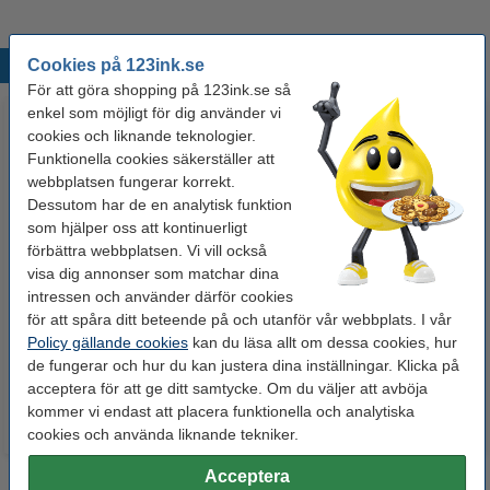
Cookies på 123ink.se
Populära produkter
För att göra shopping på 123ink.se så
enkel som möjligt för dig använder vi
cookies och liknande teknologier.
Funktionella cookies säkerställer att
webbplatsen fungerar korrekt.
Dessutom har de en analytisk funktion
som hjälper oss att kontinuerligt
förbättra webbplatsen. Vi vill också
Märkpenna permanent 2.5mm |
visa dig annonser som matchar dina
Lamineringsfickor A4 80 mik. |
intressen och använder därför cookies
123ink | 4st
blank | 123ink 100st
för att spåra ditt beteende på och utanför vår webbplats. I vår
Policy gällande cookies
kan du läsa allt om dessa cookies, hur
50 kr
125 kr
Inkl. 25% Moms
Inkl. 25% Moms
de fungerar och hur du kan justera dina inställningar. Klicka på
acceptera för att ge ditt samtycke. Om du väljer att avböja
kommer vi endast att placera funktionella och analytiska
cookies och använda liknande tekniker.
Acceptera