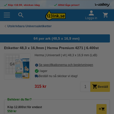
Köp <16:00, skickas idag
Alltid låga priser!
Logga in
Utskrivbara Universaletiketter
64 per ark (48,5 x 16,9 mm)
Etiketter 48,3 x 16,9mm | Herma Premium 4271 | 6.400st
Herma
Universell
vit
48,3 x 16,9 mm (LxB)
Se specifikationerna och beskrivningen
i lager
Beställ nu så skickar vi idag!
315 kr
Beställ
Behöver du fler?
Köp
12.800st
för endast
550 kr