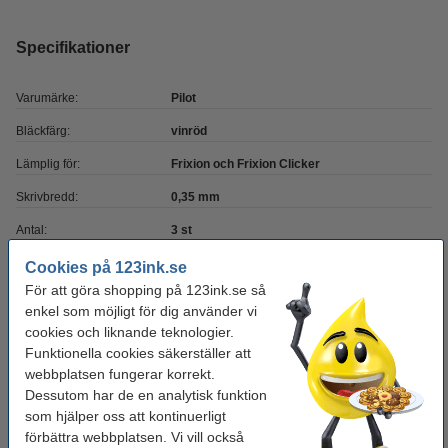
Specifikationer
Varumärke:
Pilot
Bläckfärg:
vinröd
Lämplig för:
Frixion och Frixion Clicker
Skrivbredd:
0,35 mm
Antal:
3 st
Vårt artikelnr:
405506
Cookies på 123ink.se
För att göra shopping på 123ink.se så
enkel som möjligt för dig använder vi
Glöm inte att beställa!
cookies och liknande teknologier.
Funktionella cookies säkerställer att
Suddgummi för bläck | Pilot Frixion
webbplatsen fungerar korrekt.
30 kr
Dessutom har de en analytisk funktion
som hjälper oss att kontinuerligt
förbättra webbplatsen. Vi vill också