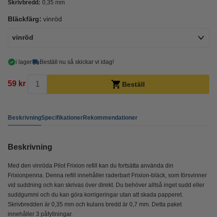
Skrivbredd:
0,35 mm
Bläckfärg:
vinröd
vinröd
i lager
Beställ nu så skickar vi idag!
59 kr
Beställ
Beskrivning
Specifikationer
Rekommendationer
Beskrivning
Med den vinröda Pilot Frixion refill kan du fortsätta använda din
Frixionpenna. Denna refill innehåller raderbart Frixion-bläck, som försvinner
vid suddning och kan skrivas över direkt. Du behöver alltså inget sudd eller
suddgummi och du kan göra korrigeringar utan att skada papperet.
Skrivbredden är 0,35 mm och kulans bredd är 0,7 mm. Detta paket
innehåller 3 påfyllningar.