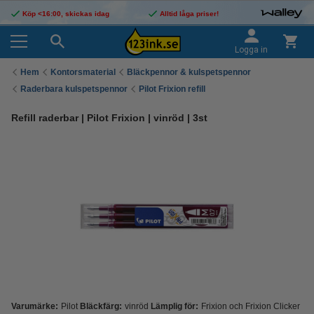
Köp <16:00, skickas idag
Alltid låga priser!
Logga in
Hem
Kontorsmaterial
Bläckpennor & kulspetspennor
Raderbara kulspetspennor
Pilot Frixion refill
Refill raderbar | Pilot Frixion | vinröd | 3st
Varumärke:
Pilot
Bläckfärg:
vinröd
Lämplig för:
Frixion och Frixion Clicker