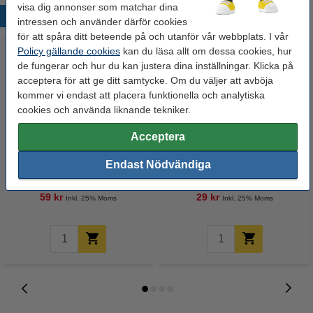
visa dig annonser som matchar dina
Populära produkter
intressen och använder därför cookies
för att spåra ditt beteende på och utanför vår webbplats. I vår
Policy gällande cookies
kan du läsa allt om dessa cookies, hur
de fungerar och hur du kan justera dina inställningar. Klicka på
acceptera för att ge ditt samtycke. Om du väljer att avböja
kommer vi endast att placera funktionella och analytiska
cookies och använda liknande tekniker.
Acceptera
Refill kulspetspenna raderbar |
Kulspetspenna raderbar | Pilot
Endast Nödvändiga
Pilot Frixion | brun | 3st
Frixion | vinröd
59 kr
29 kr
Inkl. 25% Moms
Inkl. 25% Moms