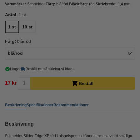
Varumärke:
Schneider
Färg:
blå/röd
Bläckfärg:
röd
Skrivbredd:
1,4 mm
Antal:
1 st
1 st
10 st
Färg:
blå/röd
blå/röd
i lager
Beställ nu så skickar vi idag!
17 kr
Beställ
Beskrivning
Specifikationer
Rekommendationer
Beskrivning
Schneider Slider Edge XB röd kulspetspenna kännetecknas av det smidiga