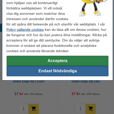
Köp
10st
för endast
som hjälper oss att kontinuerligt
125 kr
förbättra webbplatsen. Vi vill också
visa dig annonser som matchar dina
intressen och använder därför cookies
för att spåra ditt beteende på och utanför vår webbplats. I vår
Populära produkter
Policy gällande cookies
kan du läsa allt om dessa cookies, hur
de fungerar och hur du kan justera dina inställningar. Klicka på
acceptera för att ge ditt samtycke. Om du väljer att avböja
kommer vi endast att placera funktionella och analytiska
cookies och använda liknande tekniker.
Acceptera
Endast Nödvändiga
Kulspetspenna | Schneider
Kulspetspenna | Schneider
Slider Edge XB | svart
Slider Edge XB | blå
17 kr
17 kr
Inkl. 25% Moms
Inkl. 25% Moms