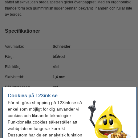
sättet att skriva; den breda spetsen glider över pappret. Med en ergonomisk
triangelform och gummifinish ligger pennan bekvämt i handen och rullar inte
av bordet.
Specifikationer
Varumärke:
Schneider
Färg:
blå/röd
Bläckfärg:
röd
Skrivbredd:
1,4 mm
Påfyllningsbar:
nej
Cookies på 123ink.se
Antal:
1 st
För att göra shopping på 123ink.se så
Vårt artikelnr:
217080
enkel som möjligt för dig använder vi
cookies och liknande teknologier.
Funktionella cookies säkerställer att
Behöver du fler?
webbplatsen fungerar korrekt.
Dessutom har de en analytisk funktion