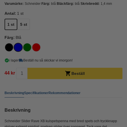
Varumärke:
Schneider
Färg:
blå
Bläckfärg:
blå
Skrivbredd:
1,4 mm
Antal:
1 st
1 st
5 st
Färg:
Blå
i lager
Beställ nu så skickar vi imorgon!
44 kr
Beställ
Beskrivning
Specifikationer
Rekommendationer
Beskrivning
Schneider Slider Rave XB kulspetspenna med bred spets och tryckknapp
skriver extremt smidigt; spetsen glider över papperet. Tack vare det