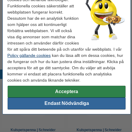
Funktionella cookies säkerställer att
Köp
5st
för endast
webbplatsen fungerar korrekt.
195 kr
Dessutom har de en analytisk funktion
som hjälper oss att kontinuerligt
Glöm inte att beställa!
förbättra webbplatsen. Vi vill också
visa dig annonser som matchar dina
Refill | Schneider Slider 755 XB | blå
intressen och använder därför cookies
35 kr
för att spåra ditt beteende på och utanför vår webbplats. I vår
Policy gällande cookies
kan du läsa allt om dessa cookies, hur
de fungerar och hur du kan justera dina inställningar. Klicka på
acceptera för att ge ditt samtycke. Om du väljer att avböja
kommer vi endast att placera funktionella och analytiska
Populära produkter
cookies och använda liknande tekniker.
Acceptera
Endast Nödvändiga
Kulspetspenna | Schneider
Kulspetspenna | Schneider