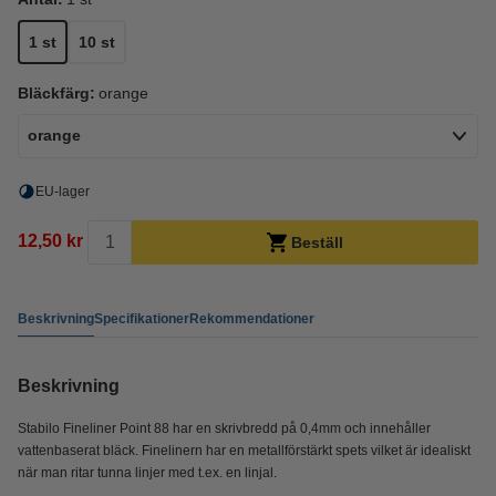
1 st
10 st
Bläckfärg:
orange
orange
EU-lager
12,50 kr
Beställ
Beskrivning
Specifikationer
Rekommendationer
Beskrivning
Stabilo Fineliner Point 88 har en skrivbredd på 0,4mm och innehåller
vattenbaserat bläck. Finelinern har en metallförstärkt spets vilket är idealiskt
när man ritar tunna linjer med t.ex. en linjal.