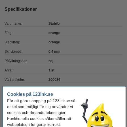
Specifikationer
Varumärke:
Stabilo
Färg:
orange
Bläckfärg:
orange
Skrivbredd:
0,4 mm
Påfyllningsbar:
nej
Antal:
1 st
Vårt artikelnr:
200026
Cookies på 123ink.se
Behöver du fler?
För att göra shopping på 123ink.se så
enkel som möjligt för dig använder vi
Köp
10st
för endast
cookies och liknande teknologier.
95 kr
Funktionella cookies säkerställer att
webbplatsen fungerar korrekt.