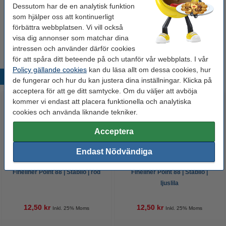
Glöm inte att beställa!
Dessutom har de en analytisk funktion
som hjälper oss att kontinuerligt
Millimeterblock A4 | 80g | 123ink | 25 ark
förbättra webbplatsen. Vi vill också
24 kr
visa dig annonser som matchar dina
intressen och använder därför cookies
för att spåra ditt beteende på och utanför vår webbplats. I vår
Policy gällande cookies
kan du läsa allt om dessa cookies, hur
Populära produkter
de fungerar och hur du kan justera dina inställningar. Klicka på
acceptera för att ge ditt samtycke. Om du väljer att avböja
kommer vi endast att placera funktionella och analytiska
cookies och använda liknande tekniker.
Acceptera
Endast Nödvändiga
Fineliner Point 88 | Stabilo | röd
Fineliner Point 88 | Stabilo |
ljuslila
12,50 kr
12,50 kr
Inkl. 25% Moms
Inkl. 25% Moms