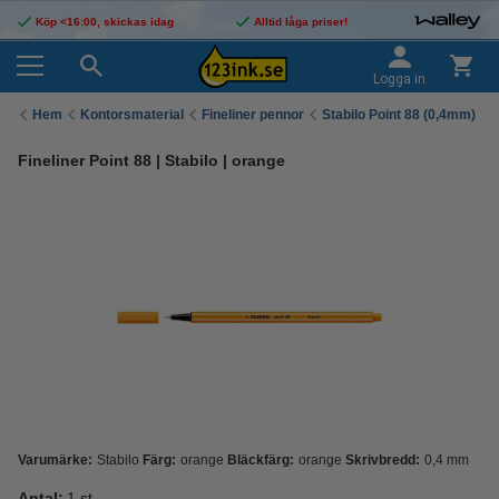
Köp <16:00, skickas idag
Alltid låga priser!
Logga in
Hem
Kontorsmaterial
Fineliner pennor
Stabilo Point 88 (0,4mm)
Fineliner Point 88 | Stabilo | orange
Varumärke:
Stabilo
Färg:
orange
Bläckfärg:
orange
Skrivbredd:
0,4 mm
Antal:
1 st