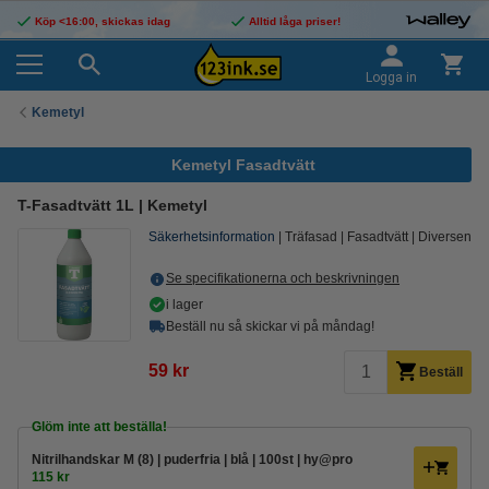
Köp <16:00, skickas idag
Alltid låga priser!
Logga in
Kemetyl
Kemetyl Fasadtvätt
T-Fasadtvätt 1L | Kemetyl
Säkerhetsinformation
Träfasad
Fasadtvätt
Diversen
Se specifikationerna och beskrivningen
i lager
Beställ nu så skickar vi på måndag!
59 kr
Beställ
Glöm inte att beställa!
Nitrilhandskar M (8) | puderfria | blå | 100st | hy@pro
115 kr