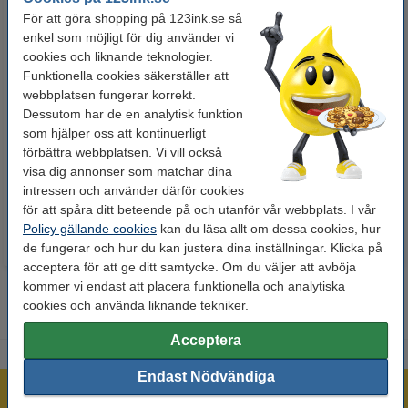
För att göra shopping på 123ink.se så
enkel som möjligt för dig använder vi
cookies och liknande teknologier.
Funktionella cookies säkerställer att
webbplatsen fungerar korrekt.
Dessutom har de en analytisk funktion
Whiteboardpenna 2.5mm |
Lamineringsfickor A4 80 mik. |
som hjälper oss att kontinuerligt
123ink | sorterade färger | 4st
blank | 123ink 100st
förbättra webbplatsen. Vi vill också
visa dig annonser som matchar dina
60 kr
125 kr
Inkl. 25% Moms
Inkl. 25% Moms
intressen och använder därför cookies
för att spåra ditt beteende på och utanför vår webbplats. I vår
Policy gällande cookies
kan du läsa allt om dessa cookies, hur
de fungerar och hur du kan justera dina inställningar. Klicka på
acceptera för att ge ditt samtycke. Om du väljer att avböja
kommer vi endast att placera funktionella och analytiska
cookies och använda liknande tekniker.
Acceptera
Endast Nödvändiga
Mer än 300.000 kunder!