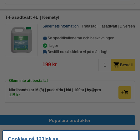
T-Fasadtvätt 4L | Kemetyl
Säkerhetsinformation
Träfasad
Fasadtvätt
Diversen
Se specifikationerna och beskrivningen
i lager
Beställ nu så skickar vi på måndag!
199 kr
Beställ
Glöm inte att beställa!
Nitrilhandskar M (8) | puderfria | blå | 100st | hy@pro
115 kr
Populära produkter
Cookies på 123ink.se