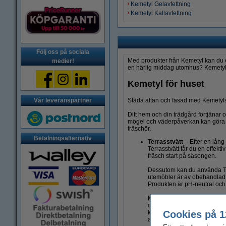
Kemetyl Gelavfettning
Kemetyl Kallavfettning
Följ oss på sociala
Med produkter från Kemetyl kan du en
medier!
en härlig middag utomhus? Kemetyl h
Kemetyl för huset
Städa altan och fasad med Kemetyls 
Vår leveranspartner
Ditt hem och din trädgård förtjänar
mögel och väderpåverkan kan göra at
fräschör.
Betalningsalternativ
Terrasstvätt
– Efter en lång
Terrasstvätt får du en effekt
fräsch start på säsongen.
Dessutom kan du använda T-Te
utemöbler är av obehandlad, ol
Produkten är pH-neutral och 
Med endast 1 liter koncentre
där de rengörande ämnena – 
Cookies på 1
komponenter är fullt biologis
altan och utemöbler en fräs