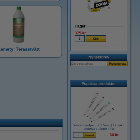
i lager
375 kr
emetyl Terasstvätt
Nyhetsbrev
Populära produkter
Whiteboardpenna 2.5mm | 123ink |
sorterade färger | 4st
60 kr