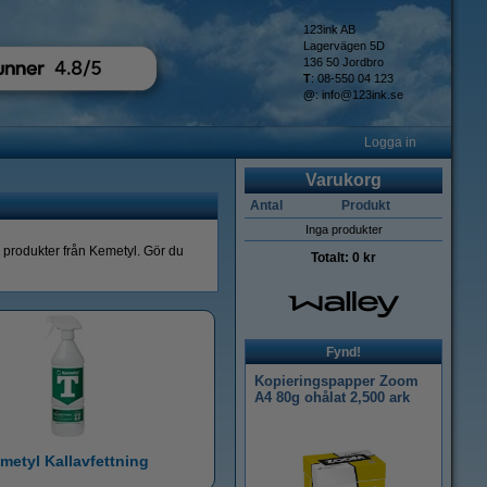
123ink AB
Lagervägen 5D
136 50 Jordbro
T
: 08-550 04 123
@
:
info@123ink.se
Logga in
Varukorg
Antal
Produkt
Inga produkter
ed produkter från Kemetyl. Gör du
Totalt:
0 kr
Fynd!
Kopieringspapper Zoom
A4 80g ohålat 2,500 ark
metyl Kallavfettning