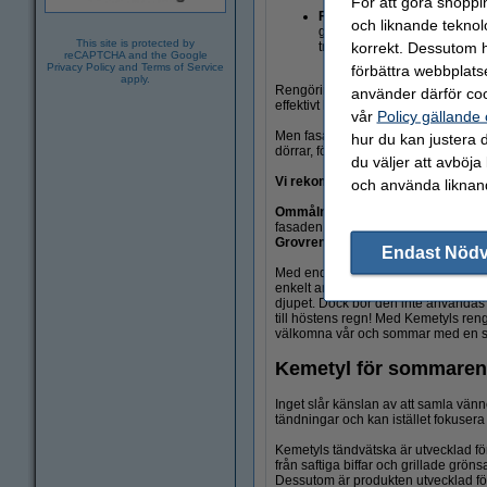
För att göra shoppi
Fasadtvätt
– Ge ditt hus en 
och liknande teknol
göra den matt och livlös. En
This site is protected by
korrekt. Dessutom ha
träet från slitage.
reCAPTCHA and the Google
Privacy Policy
and
Terms of Service
förbättra webbplats
apply.
Rengöringsmedlet är särskilt utveckl
använder därför coo
effektivt lösa upp smuts och avlagring
vår
Policy gällande
Men fasadtvätten har fler användni
hur du kan justera d
dörrar, fönster och utemöbler. Oavset
du väljer att avböja
Vi rekommenderar att använda ren
och använda liknand
Ommålning
– Förbereder ytan genom 
fasaden fräsch året runt.
Grovrengöring
– Löser upp tuff smu
Endast Nöd
Med endast 1 liter koncentrerad T-Fa
enkelt anpassas beroende på hur smu
djupet. Dock bör den inte användas 
till höstens regn! Med Kemetyls reng
välkomna vår och sommar med en sk
Kemetyl för sommarens
Inget slår känslan av att samla vänn
tändningar och kan istället fokuser
Kemetyls tändvätska är utvecklad för 
från saftiga biffar och grillade grö
Dessutom är produkten utvecklad för a