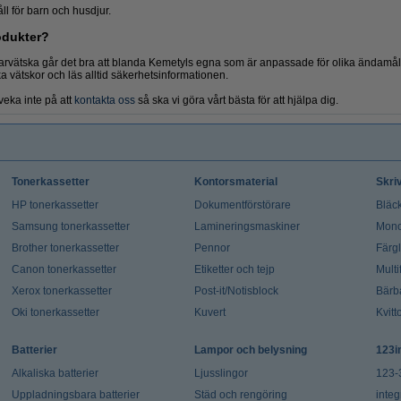
ll för barn och husdjur.
odukter?
arvätska går det bra att blanda Kemetyls egna som är anpassade för olika ändamål
ka vätskor och läs alltid säkerhetsinformationen.
veka inte på att
kontakta oss
så ska vi göra vårt bästa för att hjälpa dig.
Tonerkassetter
Kontorsmaterial
Skri
HP tonerkassetter
Dokumentförstörare
Bläck
Samsung tonerkassetter
Lamineringsmaskiner
Mono
Brother tonerkassetter
Pennor
Färg
Canon tonerkassetter
Etiketter och tejp
Multi
Xerox tonerkassetter
Post-it/Notisblock
Bärb
Oki tonerkassetter
Kuvert
Kvitt
Batterier
Lampor och belysning
123i
Alkaliska batterier
Ljusslingor
123-
Uppladningsbara batterier
Städ och rengöring
integ