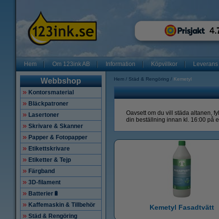
Hem
Om 123ink AB
Information
Köpvillkor
Leverans
Hem
Städ & Rengöring
Kemetyl
Webbshop
Kontorsmaterial
Bläckpatroner
Oavsett om du vill städa altanen, fy
Lasertoner
din beställning innan kl. 16:00 på
Skrivare & Skanner
Papper & Fotopapper
Etikettskrivare
Etiketter & Tejp
Färgband
3D-filament
Batterier🔋
Kaffemaskin & Tillbehör
Kemetyl Fasadtvätt
Städ & Rengöring