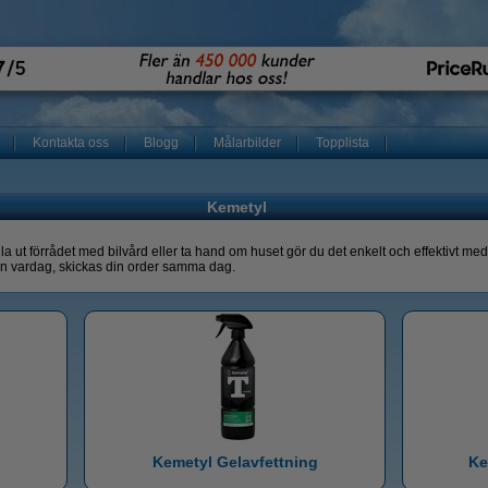
Kontakta oss
Blogg
Målarbilder
Topplista
Kemetyl
lla ut förrådet med bilvård eller ta hand om huset gör du det enkelt och effektivt m
 en vardag, skickas din order samma dag.
Kemetyl Gelavfettning
Ke