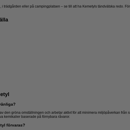
, i trädgården eller på campingplatsen – se till att ha Kemetyls tändvätska redo. Fö
älla
etyl
vänliga?
l av den gröna omställningen och arbetar aktivt för att minimera miljöpåverkan från
iva kemikalier baserade på förnybara råvaror.
tyl förvaras?
Ytdesinfektion
Tösalt