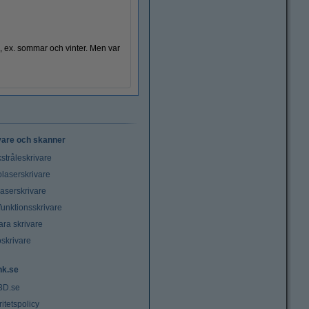
, ex. sommar och vinter. Men var
vare och skanner
stråleskrivare
laserskrivare
laserskrivare
funktionsskrivare
ara skrivare
oskrivare
nk.se
3D.se
ritetspolicy