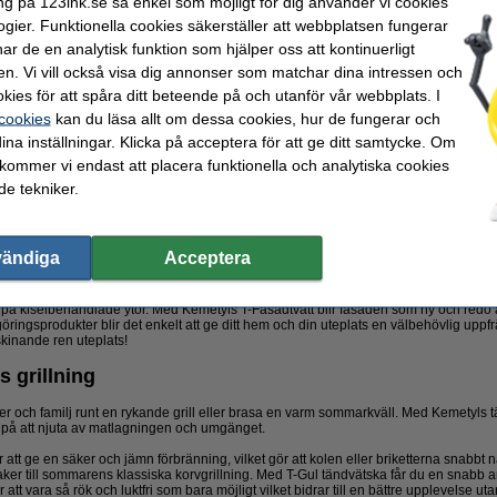
ng på 123ink.se så enkel som möjligt för dig använder vi cookies
välbehövlig uppfräschning med Kemetyls T-Fasadtvätt! Med tiden samlas smuts, sot o
ogier. Funktionella cookies säkerställer att webbplatsen fungerar
 ordentlig rengöring gör inte bara huset mer inbjudande – det förlänger också livs
r de en analytisk funktion som hjälper oss att kontinuerligt
en. Vi vill också visa dig annonser som matchar dina intressen och
at för att rengöra behandlade och målade träfasader och är ett perfekt första steg
kies för att spåra ditt beteende på och utanför vår webbplats. I
ar ser den till att färgen fäster bättre och håller längre, vilket ger ett snyggare och 
 cookies
kan du läsa allt om dessa cookies, hur de fungerar och
ngsområden! Den kan även användas för att rengöra andra målade och behandlade 
ina inställningar. Klicka på acceptera för att ge ditt samtycke. Om
t om ytan är målad, laserad eller betsad, hjälper T-Fasadtvätt till att fräscha upp.
 kommer vi endast att placera funktionella och analytiska cookies
göringen för bland annat:
e tekniker.
att ta bort smuts och fett, vilket ger färgen bättre fäste.
Underhållstvätt
– Perfekt 
ts och påväxt när fasaden eller andra träytor behöver en rejäl uppfräschning.
vändiga
Acceptera
sadtvätt kan du tvätta rent hela 75 m², vilket gör den mycket effektiv även för störr
tsig ytan är. Produkten innehåller inget blekmedel och är ett alkaliskt rengöring
på kiselbehandlade ytor. Med Kemetyls T-Fasadtvätt blir fasaden som ny och redo a
öringsprodukter blir det enkelt att ge ditt hem och din uteplats en välbehövlig uppf
inande ren uteplats!
 grillning
er och familj runt en rykande grill eller brasa en varm sommarkväll. Med Kemetyls 
a på att njuta av matlagningen och umgänget.
att ge en säker och jämn förbränning, vilket gör att kolen eller briketterna snabbt når
nsaker till sommarens klassiska korvgrillning. Med T-Gul tändvätska får du en snabb 
tt vara så rök och luktfri som bara möjligt vilket bidrar till en bättre upplevelse uta