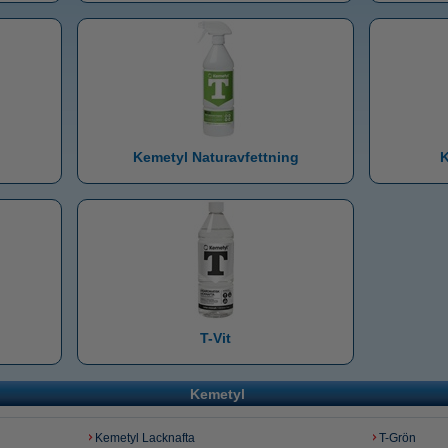
Kemetyl Naturavfettning
K
T-Vit
Kemetyl
Kemetyl Lacknafta
T-Grön