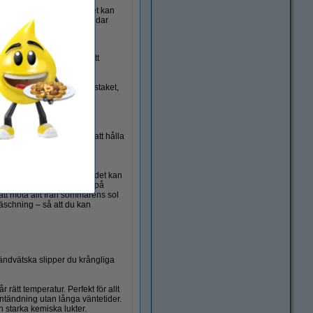
ch fett på fasaden, vilket kan
längden på färgen och skyddar
 inför ommålning. Genom att
mer hållbart resultat.
träytor utomhus, såsom staket,
för löpande rengöring för att hålla
e ytor. Blandningsförhållandet kan
smedel som tar bort smuts på
tt möta allt från sommarens sol
räschning – så att du kan
tändvätska slipper du krångliga
 rätt temperatur. Perfekt för allt
antändning utan långa väntetider.
n starka kemiska lukter.