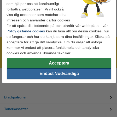
som hjälper oss att kontinuerligt
förbättra webbplatsen. Vi vill också
visa dig annonser som matchar dina
intressen och använder därför cookies
för att spåra ditt beteende på och utanför vår webbplats. I vår
Policy gällande cookies
kan du läsa allt om dessa cookies, hur
de fungerar och hur du kan justera dina inställningar. Klicka på
acceptera för att ge ditt samtycke. Om du väljer att avböja
Mer än 300.000 kunder!
kommer vi endast att placera funktionella och analytiska
Beställ innan 16:00 så skickar vi idag!
cookies och använda liknande tekniker.
Alltid låga priser!
Acceptera
Endast Nödvändiga
Behöver du hjälp? Ring oss på 08-550 04 123
Helgfria vardagar från kl. 9:00 till 16:00
Bläckpatroner
Tonerkassetter