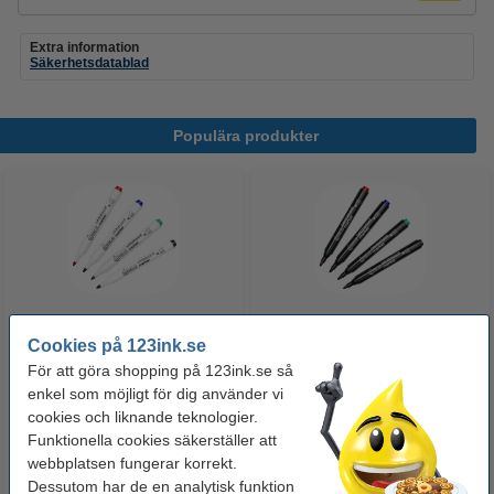
Extra information
Säkerhetsdatablad
Populära produkter
Cookies på 123ink.se
Whiteboardpenna 2.5mm |
Märkpenna permanent 2.5mm |
123ink | sorterade färger | 4st
123ink | 4st
För att göra shopping på 123ink.se så
enkel som möjligt för dig använder vi
cookies och liknande teknologier.
60 kr
50 kr
Inkl. 25% Moms
Inkl. 25% Moms
Funktionella cookies säkerställer att
webbplatsen fungerar korrekt.
Dessutom har de en analytisk funktion