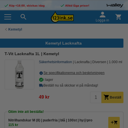
Köp <16:00, skickas idag
Alltid låga priser!
Logga in
Kemetyl
Kemetyl Lacknafta
T-Vit Lacknafta 1L | Kemetyl
Säkerhetsinformation
Lacknafta
Diversen
1.000 ml
Se specifikationerna och beskrivningen
i lager
Beställ nu så skickar vi på måndag!
49 kr
Beställ
Glöm inte att beställa!
Nitrilhandskar M (8) | puderfria | blå | 100st | hy@pro
115 kr