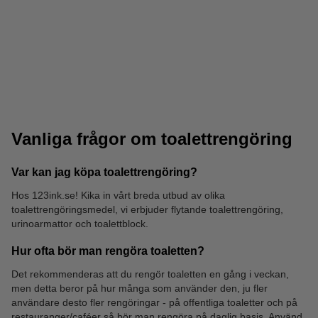
Toalettborstar
Avloppsrensare
Vanliga frågor om toalettrengöring
Var kan jag köpa toalettrengöring?
Hos 123ink.se! Kika in vårt breda utbud av olika
toalettrengöringsmedel, vi erbjuder flytande toalettrengöring,
Kalkrengöringsmedel
Ytdesinfektion
urinoarmattor och toalettblock.
Hur ofta bör man rengöra toaletten?
Det rekommenderas att du rengör toaletten en gång i veckan,
men detta beror på hur många som använder den, ju fler
användare desto fler rengöringar - på offentliga toaletter och på
restauranger/caféer så bör man rengöra på daglig basis. Använd