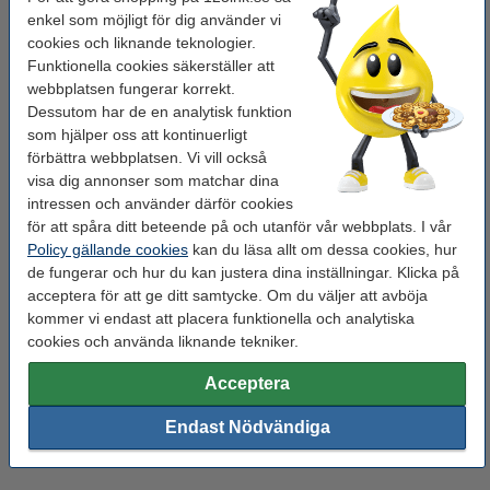
enkel som möjligt för dig använder vi
Med hjälp av de här produkterna kommer städningen bli både
snabbare och mer hygienisk. Toaletten kommer att bli en
cookies och liknande teknologier.
trevligare miljö att besöka, och grundrengöringen blir betydligt
Funktionella cookies säkerställer att
enklare.
webbplatsen fungerar korrekt.
Dessutom har de en analytisk funktion
Se till att du har allt du behöver –
som hjälper oss att kontinuerligt
förbättra webbplatsen. Vi vill också
lägg till
visa dig annonser som matchar dina
intressen och använder därför cookies
för att spåra ditt beteende på och utanför vår webbplats. I vår
Policy gällande cookies
kan du läsa allt om dessa cookies, hur
de fungerar och hur du kan justera dina inställningar. Klicka på
acceptera för att ge ditt samtycke. Om du väljer att avböja
kommer vi endast att placera funktionella och analytiska
cookies och använda liknande tekniker.
Acceptera
Endast Nödvändiga