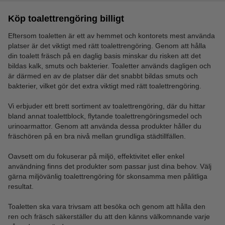
Köp toalettrengöring billigt
Eftersom toaletten är ett av hemmet och kontorets mest använda
platser är det viktigt med rätt toalettrengöring. Genom att hålla
din toalett fräsch på en daglig basis minskar du risken att det
bildas kalk, smuts och bakterier. Toaletter används dagligen och
är därmed en av de platser där det snabbt bildas smuts och
bakterier, vilket gör det extra viktigt med rätt toalettrengöring.
Vi erbjuder ett brett sortiment av toalettrengöring, där du hittar
bland annat toalettblock, flytande toalettrengöringsmedel och
urinoarmattor. Genom att använda dessa produkter håller du
fräschören på en bra nivå mellan grundliga städtillfällen.
Oavsett om du fokuserar på miljö, effektivitet eller enkel
användning finns det produkter som passar just dina behov. Välj
gärna miljövänlig toalettrengöring för skonsamma men pålitliga
resultat.
Toaletten ska vara trivsam att besöka och genom att hålla den
ren och fräsch säkerställer du att den känns välkomnande varje