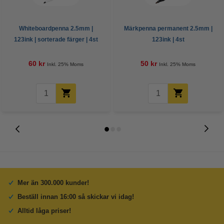
Whiteboardpenna 2.5mm |
Märkpenna permanent 2.5mm |
123ink | sorterade färger | 4st
123ink | 4st
60 kr
50 kr
Inkl. 25% Moms
Inkl. 25% Moms
Mer än 300.000 kunder!
Beställ innan 16:00 så skickar vi idag!
Alltid låga priser!