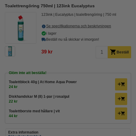
Toalettrengöring 750ml | 123ink Eucalyptus
123ink
Eucalyptus
toalettrengöring
750 ml
Se specifikationerna och beskrivningen
i lager
Beställ nu så skickar vi imorgon!
39 kr
Beställ
Glöm inte att beställa!
Toalettblock 40g | At Home Aqua Power
24 kr
Diskhandskar M (8) 1-par | rosa/gul
22 kr
Toalettborste med hållare | vit
44 kr
Extra information