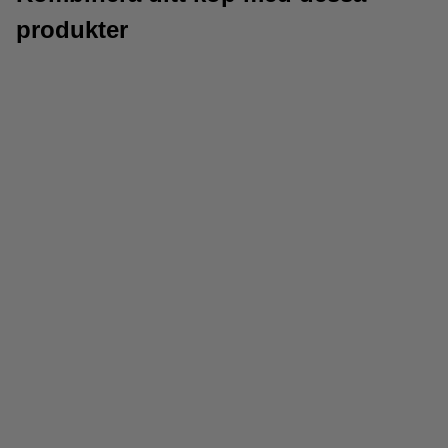
produkter
Toalettblock
Urinoarmattor