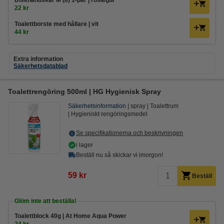
Diskhandskar M (8) 1-par | rosa/gul
22 kr
Toalettborste med hållare | vit
44 kr
Extra information
Säkerhetsdatablad
Toalettrengöring 500ml | HG Hygienisk Spray
Säkerhetsinformation
spray
Toalettrum
Hygieniskt rengöringsmedel
Se specifikationerna och beskrivningen
i lager
Beställ nu så skickar vi imorgon!
59 kr
Beställ
Glöm inte att beställa!
Toalettblock 40g | At Home Aqua Power