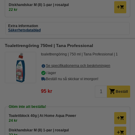
Diskhandskar M (8) 1-par | rosa/gul
22 kr
Extra information
Säkerhetsdatablad
Toalettrengöring 750ml | Tana Professional
toalettrengöring
750 ml
Tana Professional
1
Se specifikationerna och beskrivningen
i lager
Beställ nu så skickar vi imorgon!
95 kr
Beställ
Glöm inte att beställa!
Toalettblock 40g | At Home Aqua Power
24 kr
Diskhandskar M (8) 1-par | rosa/gul