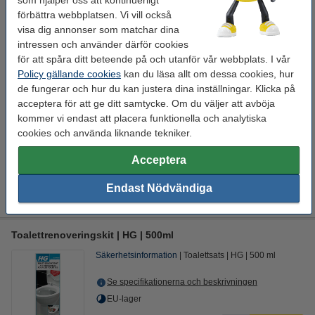
som hjälper oss att kontinuerligt
Toalettrengöring 750ml | 123ink Fresh
förbättra webbplatsen. Vi vill också
39 kr
visa dig annonser som matchar dina
intressen och använder därför cookies
Glöm inte att beställa!
för att spåra ditt beteende på och utanför vår webbplats. I vår
Mikrofiberdukar 32x32cm | blandade färger | 123ink | 10st
Policy gällande cookies
kan du läsa allt om dessa cookies, hur
54 kr
de fungerar och hur du kan justera dina inställningar. Klicka på
acceptera för att ge ditt samtycke. Om du väljer att avböja
Toalettblock 40g | At Home Aqua Power
kommer vi endast att placera funktionella och analytiska
24 kr
cookies och använda liknande tekniker.
Toalettborste med hållare | vit
44 kr
Acceptera
Endast Nödvändiga
Extra information
Säkerhetsdatablad
Toalettrenoveringskit | HG | 500ml
Säkerhetsinformation
Toalettsats
HG
500 ml
Se specifikationerna och beskrivningen
EU-lager