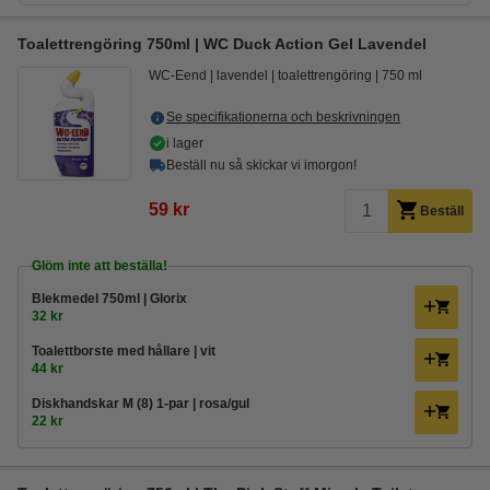
Toalettrengöring 750ml | WC Duck Action Gel Lavendel
WC-Eend
lavendel
toalettrengöring
750 ml
Se specifikationerna och beskrivningen
i lager
Beställ nu så skickar vi imorgon!
59 kr
Beställ
Glöm inte att beställa!
Blekmedel 750ml | Glorix
32 kr
Toalettborste med hållare | vit
44 kr
Diskhandskar M (8) 1-par | rosa/gul
22 kr