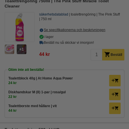
Toalettrengöring 750ml | The Pink Stuff Miracle Toilet
Cleaner
säkerhetsdatablad
toalettrengöring
The Pink Stuff
750 ml
Se specifikationerna och beskrivningen
i lager
Beställ nu så skickar vi imorgon!
1
44 kr
Beställ
Glöm inte att beställa!
Toalettblock 40g | At Home Aqua Power
24 kr
Diskhandskar M (8) 1-par | rosa/gul
22 kr
Toalettborste med hållare | vit
44 kr