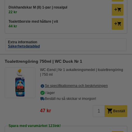
Diskhandskar M (8) 1-par | rosa/gul
22 kr
Toalettborste med hållare | vit
44 kr
Extra information
Säkerhetsdatablad
Toalettrengöring 750ml | WC Duck Nr 1
WC-Eend
Nr 1 avkalkningsmedel
toalettrengöring
750 ml
Se specifikationerna och beskrivningen
i lager
Beställ nu så skickar vi imorgon!
47 kr
Beställ
Spara med varumärket 123ink!