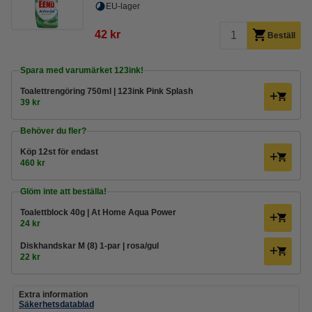
EU-lager
42 kr
Beställ
Spara med varumärket 123ink!
Toalettrengöring 750ml | 123ink Pink Splash
39 kr
Behöver du fler?
Köp
12st
för endast
460 kr
Glöm inte att beställa!
Toalettblock 40g | At Home Aqua Power
24 kr
Diskhandskar M (8) 1-par | rosa/gul
22 kr
Extra information
Säkerhetsdatablad