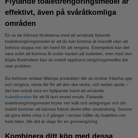
Flytande toalettrengöringsmedel är
effektivt, även på svåråtkomliga
områden
En av de främsta fördelarna med att använda flytande
toalettrengöringsmedel är att du kan komma åt överallt utan att
behöva stoppa ner din hand för att rengöra. Exempelvis kan det
vara svårt att komma åt under kanten på toaletten, men med den
böjda flaskhalsen kan du enkelt applicera rengöringsmedlet där
utan problem.
Du behöver endast tillämpa produkten där du önskar fräscha upp
och rengöra, vänta lite för att den ska verka, och sedan spola –
det kan också vara en hjälpande hand att använda
toalettborsten
för att få bort envist smuts. Flytande
toalettrengöringsmedel bryter ner kalk och avlagringar och din
toalett kommer att kännas fräsch direkt efter användning. Genom
att göra detta cirka 1-2 gånger i veckan håller du toaletten ren
hela tiden, tills det är dags för en grovrengöring.
Kombinera ditt köp med dessa