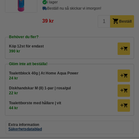
i lager
Beställ nu så skickar vi imorgon!
39 kr
Beställ
Behöver du fler?
Köp
12st
för endast
390 kr
Glöm inte att beställa!
Toalettblock 40g | At Home Aqua Power
24 kr
Diskhandskar M (8) 1-par | rosa/gul
22 kr
Toalettborste med hållare | vit
44 kr
Extra information
Säkerhetsdatablad