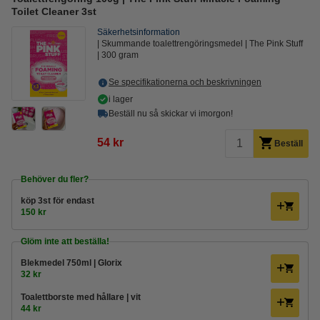
Toilet Cleaner 3st
Säkerhetsinformation
Skummande toalettrengöringsmedel
The Pink Stuff
300 gram
Se specifikationerna och beskrivningen
i lager
Beställ nu så skickar vi imorgon!
54 kr
Beställ
Behöver du fler?
köp
3st
för endast
150 kr
Glöm inte att beställa!
Blekmedel 750ml | Glorix
32 kr
Toalettborste med hållare | vit
44 kr