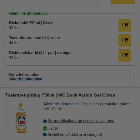
Glöm inte att beställa!
Blekmedel 750ml | Glorix
32 kr
Toalettborste med hållare | vit
44 kr
Diskhandskar M (8) 1-par | rosa/gul
22 kr
Extra information
Säkerhetsdatablad
Toalettrengöring 750ml | WC Duck Action Gel Citrus
Säkerhetsinformation
Citrus fresh
toalettrengöring
WC-Eend
Se specifikationerna och beskrivningen
i lager
Beställ nu så skickar vi imorgon!