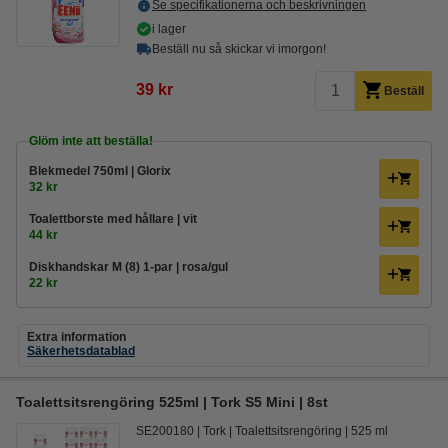
Se specifikationerna och beskrivningen
i lager
Beställ nu så skickar vi imorgon!
39 kr
Beställ
Glöm inte att beställa!
Blekmedel 750ml | Glorix
32 kr
Toalettborste med hållare | vit
44 kr
Diskhandskar M (8) 1-par | rosa/gul
22 kr
Extra information
Säkerhetsdatablad
Toalettsitsrengöring 525ml | Tork S5 Mini | 8st
SE200180
Tork
Toalettsitsrengöring
525 ml