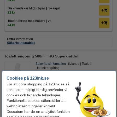
24 kr
Diskhandskar M (8) 1-par | rosa/gul
22 kr
Toalettborste med hållare | vit
44 kr
Extra information
Säkerhetsdatablad
Toalettrengöring 500ml | HG Superkraftfull
Säkerhetsinformation
flytande
Toalett
toalettrengöring
Cookies på 123ink.se
Se specifikationerna och beskrivningen
För att göra shopping på 123ink.se så
i lager
enkel som möjligt för dig använder vi
Beställ nu så skickar vi imorgon!
cookies och liknande teknologier.
89 kr
Funktionella cookies säkerställer att
Beställ
webbplatsen fungerar korrekt.
Dessutom har de en analytisk funktion
Spara med varumärket 123ink!