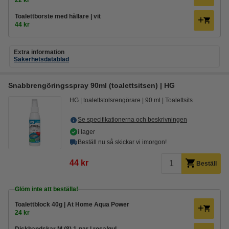
22 kr
Toalettborste med hållare | vit
44 kr
Extra information
Säkerhetsdatablad
Snabbrengöringsspray 90ml (toalettsitsen) | HG
HG
toalettstolsrengörare
90 ml
Toalettsits
Se specifikationerna och beskrivningen
i lager
Beställ nu så skickar vi imorgon!
44 kr
Beställ
Glöm inte att beställa!
Toalettblock 40g | At Home Aqua Power
24 kr