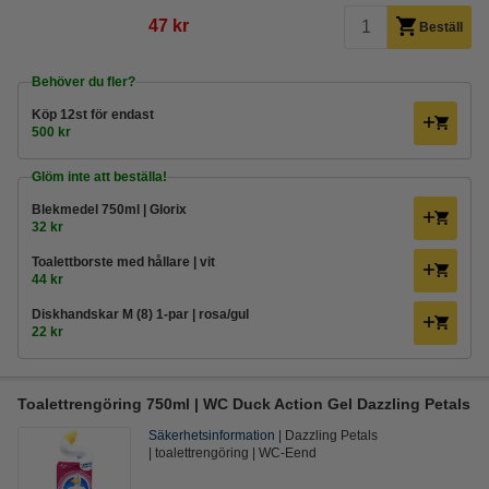
47 kr
Beställ
Behöver du fler?
Köp
12st
för endast
500 kr
Glöm inte att beställa!
Blekmedel 750ml | Glorix
32 kr
Toalettborste med hållare | vit
44 kr
Diskhandskar M (8) 1-par | rosa/gul
22 kr
Toalettrengöring 750ml | WC Duck Action Gel Dazzling Petals
Säkerhetsinformation
Dazzling Petals
toalettrengöring
WC-Eend