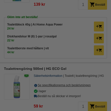
139 kr
Beställ
Glöm inte att beställa!
Toalettblock 40g | At Home Aqua Power
24 kr
Diskhandskar M (8) 1-par | rosa/gul
22 kr
Toalettborste med hållare | vit
44 kr
Toalettrengöring 500ml | HG ECO Gel
Säkerhetsinformation
Toalett
toalettrengöring
HG
Se specifikationerna och beskrivningen
i lager
Beställ nu så skickar vi imorgon!
59 kr
Beställ