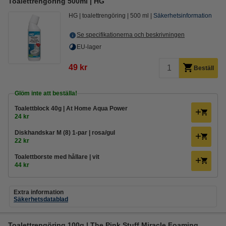
Toalettrengöring 500ml | HG
HG
toalettrengöring
500 ml
Säkerhetsinformation
Se specifikationerna och beskrivningen
EU-lager
49 kr
Beställ
Glöm inte att beställa!
Toalettblock 40g | At Home Aqua Power
24 kr
Diskhandskar M (8) 1-par | rosa/gul
22 kr
Toalettborste med hållare | vit
44 kr
Extra information
Säkerhetsdatablad
Toalettrengöring 100g | The Pink Stuff Miracle Foaming