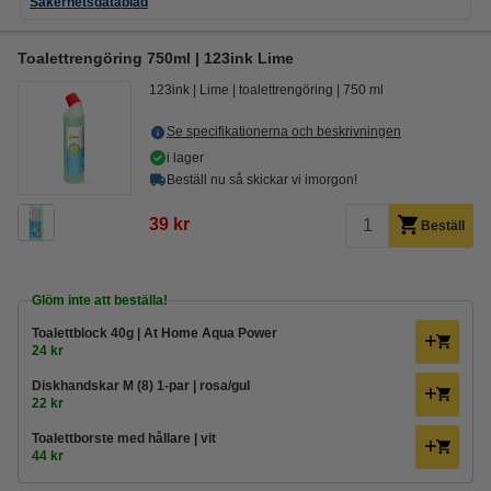
Säkerhetsdatablad
Toalettrengöring 750ml | 123ink Lime
123ink
Lime
toalettrengöring
750 ml
Se specifikationerna och beskrivningen
i lager
Beställ nu så skickar vi imorgon!
39 kr
Beställ
Glöm inte att beställa!
Toalettblock 40g | At Home Aqua Power
24 kr
Diskhandskar M (8) 1-par | rosa/gul
22 kr
Toalettborste med hållare | vit
44 kr