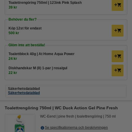
Toalettrengöring 750ml | 123ink Pink Splash
39 kr
Behöver du fler?
Köp
12st
för endast
500 kr
Glöm inte att beställa!
Toalettblock 40g | At Home Aqua Power
24 kr
Diskhandskar M (8) 1-par | rosa/gul
22 kr
Säkerhetsdatablad
Säkerhetsdatablad
Toalettrengöring 750ml | WC Duck Action Gel Pine Fresh
WC-Eend
pine fresh
toalettrengöring
750 ml
Se specifikationerna och beskrivningen