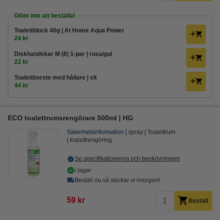
Glöm inte att beställa!
Toalettblock 40g | At Home Aqua Power
24 kr
Diskhandskar M (8) 1-par | rosa/gul
22 kr
Toalettborste med hållare | vit
44 kr
ECO toalettrumsrengörare 500ml | HG
Säkerhetsinformation
spray
Toalettrum
toalettrengöring
Se specifikationerna och beskrivningen
i lager
Beställ nu så skickar vi imorgon!
59 kr
Beställ