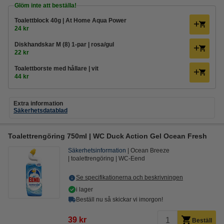
Glöm inte att beställa!
Toalettblock 40g | At Home Aqua Power
24 kr
Diskhandskar M (8) 1-par | rosa/gul
22 kr
Toalettborste med hållare | vit
44 kr
Extra information
Säkerhetsdatablad
Toalettrengöring 750ml | WC Duck Action Gel Ocean Fresh
Säkerhetsinformation
Ocean Breeze
toalettrengöring
WC-Eend
Se specifikationerna och beskrivningen
i lager
Beställ nu så skickar vi imorgon!
39 kr
Beställ