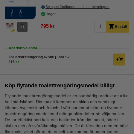
Se specifikationerna och beskrivningen
i lager
795 kr
1
Beställ
Alternativa antal
Toalettsitsrengöring 475ml | Tork S2
115 kr
Köp flytande toalettrengöringsmedel billigt
Flytande toalettrengöringsmedel är en oumbärlig produkt att alltid
ha i städskåpet. Din toalett kommer att skina och samtidigt
kännas hygienisk och fräsch. I vårt sortiment hittar du flytande
toalettrengöringsmedel med många olika dofter att välja mellan.
De tar effektivt bort kalk och bakterier från din toalett, både i
skålen och på svåråtkomliga ställen. De är försedda med en böjd
flaskhals, vilket gör att du enkelt kan komma åt under kanten.