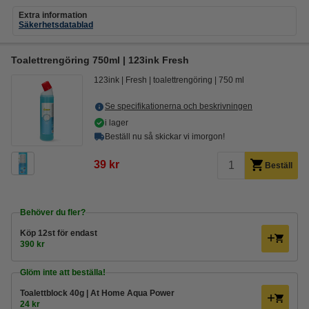
Extra information
Säkerhetsdatablad
Toalettrengöring 750ml | 123ink Fresh
123ink
Fresh
toalettrengöring
750 ml
Se specifikationerna och beskrivningen
i lager
Beställ nu så skickar vi imorgon!
39 kr
Beställ
Behöver du fler?
Köp
12st
för endast
390 kr
Glöm inte att beställa!
Toalettblock 40g | At Home Aqua Power
24 kr